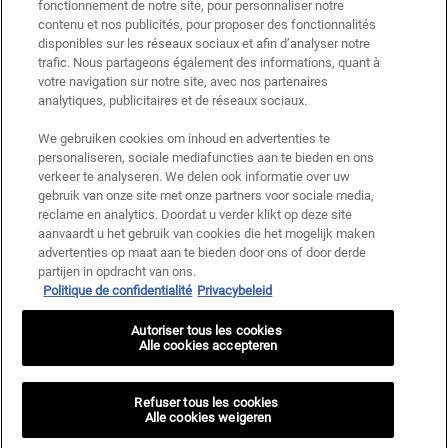
fonctionnement de notre site, pour personnaliser notre
met andere aanbiedingen of promoties, maar wel cumuleerbaar met «
contenu et nos publicités, pour proposer des fonctionnalités
Cadeau bij aankoop » aanbiedingen. Beperkt tot één keer te gebruiken per
disponibles sur les réseaux sociaux et afin d’analyser notre
klant. Niet geldig op limited editions en bundels.
trafic. Nous partageons également des informations, quant à
votre navigation sur notre site, avec nos partenaires
Deze site wordt beschermd door Cloudflare en het privacybeleid en de
gebruiksvoorwaarden zijn van toepassing.
analytiques, publicitaires et de réseaux sociaux.
We gebruiken cookies om inhoud en advertenties te
personaliseren, sociale mediafuncties aan te bieden en ons
AANMELDEN
verkeer te analyseren. We delen ook informatie over uw
gebruik van onze site met onze partners voor sociale media,
reclame en analytics. Doordat u verder klikt op deze site
aanvaardt u het gebruik van cookies die het mogelijk maken
advertenties op maat aan te bieden door ons of door derde
Fabrikantinformatie
partijen in opdracht van ons.
Politique de confidentialité
Privacybeleid
KIEHL'S
14, rue Royale - 75008 Paris France
Autoriser tous les cookies
kiehls@be.oaccare.com
Alle cookies accepteren
AANKOOPOPTIE
€ - BE (NL)
Refuser tous les cookies
Alle cookies weigeren