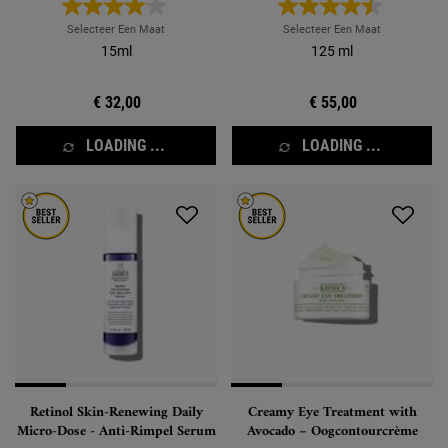
littekens na puistjes zichtbaar te
verminderen.
Selecteer Een Maat
Selecteer Een Maat
15ml
125 ml
€ 32,00
€ 55,00
LOADING ...
LOADING ...
Retinol Skin-Renewing Daily
Creamy Eye Treatment with
Micro-Dose - Anti-Rimpel Serum
Avocado – Oogcontourcrème