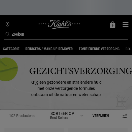
0
MIJN
0 PRODUCT
WINKELZOEKER
MANDJE
Zoeken
Hoofdinhoud
CATEGORIE
REINIGERS / MAKE-UP REMOVER
TONIFIËRENDE VERZORGING
ESS
GEZICHTSVERZORGIN
Krijg een gezondere en stralendere huid
met onze verzorgende formules
ontstaan uit de natuur en wetenschap
SORTEER OP
102 Productens
VERFIJNEN
FILTERMENU