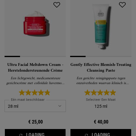
Ultra Facial Meltdown Cream -
Gently Effective Blemish-Treating
Herstelondersteunende Crème
Cleansing Paste
Een lichtgewicht, medicamenteuze
Een gerichte reinigingspasta tegen
gezichtscrème met colloïdale havermout
onzuiverheden waarvan klinisch is
en α-Bisabolol die werkt om extreem
bewezen dat hij onzuiverheden
droge, gevoelige huid te verlichten en te
vermindert en voorkomt zonder de huid
herstellen.
uit te drogen.
Eén maat beschikbaar
Selecteer Een Maat
125 ml
€ 25,00
€ 40,00
LOADING ...
LOADING ...