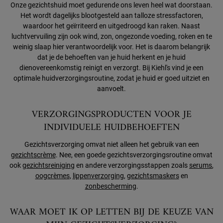
Onze gezichtshuid moet gedurende ons leven heel wat doorstaan.
Het wordt dagelijks blootgesteld aan talloze stressfactoren,
waardoor het geïrriteerd en uitgedroogd kan raken. Naast
luchtvervuiling zijn ook wind, zon, ongezonde voeding, roken en te
weinig slaap hier verantwoordelijk voor. Het is daarom belangrijk
dat je de behoeften van je huid herkent en je huid
dienovereenkomstig reinigt en verzorgt. Bij Kiehl's vind je een
optimale huidverzorgingsroutine, zodat je huid er goed uitziet en
aanvoelt.
VERZORGINGSPRODUCTEN VOOR JE
INDIVIDUELE HUIDBEHOEFTEN
Gezichtsverzorging omvat niet alleen het gebruik van een
gezichtscrème
. Nee, een goede gezichtsverzorgingsroutine omvat
ook
gezichtsreiniging
en andere verzorgingsstappen zoals
serums
,
oogcrèmes
,
lippenverzorging
,
gezichtsmaskers
en
zonbescherming
.
WAAR MOET IK OP LETTEN BIJ DE KEUZE VAN