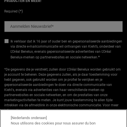
PRODUCTEN EN MEER!
(*)
Required
Aanmelden Nieuwsbrief
*
Ik verklaar dat ik 16 jaar of ouder ben en gepersonaliseerde aanbiedingen
via directe e-mailcommunicatie wil ontvangen van Kiehl’s, onderdeel van
L’Oréal Benelux, evenals gepersonaliseerde advertenties van L’Oréal
*
Benelux-merken op partnerwebsites en sociale netwerken.
*De gegevens die je verstrekt, zullen door L'Oréal Benelux worden gebruikt om
je account te beheren. Deze gegevens zullen, als je daar toestemming voor
hebt gegeven, ook gebruikt worden om je profiel te verrijken en je
gepersonaliseerde aanbiedingen te doen via directe communicatie van
Kiehl's, evenals via advertenties van haar verschillende merken op
partnerwebsites en sociale netwerken, en om de prestaties van onze
marketingactiviteiten te meten. Je kunt jouw toestemming te allen tijde
intrekken via de afmeldlink in onze elektronische communicatie. Voor meer
informatie over de verwerking van jouw gegevens en rechten kun je ons
privacybeleid
raadplegen.
[Nederlands onderaan]
Nous utilisons des cookies pour nous assurer du bon
*Welkomstaanbieding geldig voor een eerste bestelling. Niet cumuleerbaar