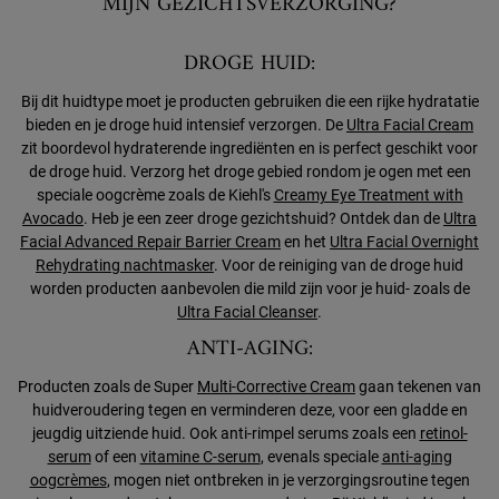
MIJN GEZICHTSVERZORGING?
DROGE HUID:
Bij dit huidtype moet je producten gebruiken die een rijke hydratatie
bieden en je droge huid intensief verzorgen. De
Ultra Facial Cream
zit boordevol hydraterende ingrediënten en is perfect geschikt voor
de droge huid. Verzorg het droge gebied rondom je ogen met een
speciale oogcrème zoals de Kiehl's
Creamy Eye Treatment with
Avocado
. Heb je een zeer droge gezichtshuid? Ontdek dan de
Ultra
Facial Advanced Repair Barrier Cream
en het
Ultra Facial Overnight
Rehydrating nachtmasker
. Voor de reiniging van de droge huid
worden producten aanbevolen die mild zijn voor je huid- zoals de
Ultra Facial Cleanser
.
ANTI-AGING:
Producten zoals de Super
Multi-Corrective Cream
gaan tekenen van
huidveroudering tegen en verminderen deze, voor een gladde en
jeugdig uitziende huid. Ook anti-rimpel serums zoals een
retinol-
serum
of een
vitamine C-serum
, evenals speciale
anti-aging
oogcrèmes
, mogen niet ontbreken in je verzorgingsroutine tegen