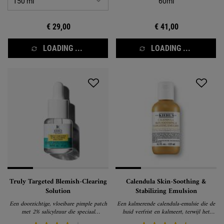
60ml
€ 29,00
€ 41,00
LOADING ...
LOADING ...
Truly Targeted Blemish-Clearing
Calendula Skin-Soothing &
Solution
Stabilizing Emulsion
Een doorzichtige, vloeibare pimple patch
Een kalmerende calendula-emulsie die de
met 2% salicylzuur die speciaal
huid verfrist en kalmeert, terwijl het
ontwikkeld is om de grootte, kleur en
zichtbaar roodheid & glans verminderd.