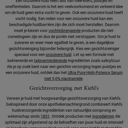
Een onzuivere huid heeft last van mee-eters, puistjes en
oneffenheden. Daarom is het een veelvoorkomend en verkeerd idee
om de huid geen extra vocht te geven. Ook een onzuivere huid heeft
vocht nodig. Een reden voor een onzuivere huid kan een
beschadigde huidbarrière zijn die zich moet herstellen. Daarom
moet je kiezen voor
vochtinbrengende
producten die niet-
comedogeen zijn en dus de poriën niet verstoppen. Om je huid te
zuiveren en weer meer egaliteit te geven, is een dagelijkse
gezichtsreiniging bijzonder belangrijk. Kies een gezichtsreiniger
speciaal voor een
onzuivere huid
. Let op een formule met
kalmerende en
talgverminderende
ingrediënten zoals salicylzuur.
Als je op zoek bent naar een gerichte verzorging tegen puistjes en
een onzuivere huid, ontdek dan het
Ultra Pure High-Potency Serum
met 5,0% niacinamide
.
Gezichtsverzorging met Kiehl's
Verwen je huid met hoogwaardige gezichtsverzorging van Kiehl's.
Geïnspireerd door onze apothekersachtergrond combineert Kiehl's
huidverzorgende ingrediënten van natuurlijke oorsprong en
wetenschap sinds
1851
. Ontdek producten met
ingrediënten
die
optimaal zijn afgestemd op de behoeften van jouw huid en intensief