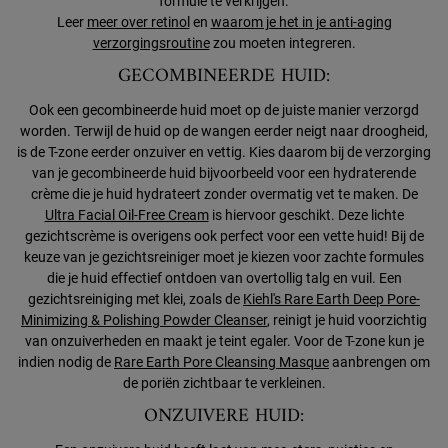
formule te verkrijgen.
Leer
meer over retinol
en
waarom je het in je anti-aging
verzorgingsroutine
zou moeten integreren.
GECOMBINEERDE HUID:
Ook een gecombineerde huid moet op de juiste manier verzorgd
worden. Terwijl de huid op de wangen eerder neigt naar droogheid,
is de T-zone eerder onzuiver en vettig. Kies daarom bij de verzorging
van je gecombineerde huid bijvoorbeeld voor een hydraterende
crème die je huid hydrateert zonder overmatig vet te maken. De
Ultra Facial Oil-Free Cream
is hiervoor geschikt. Deze lichte
gezichtscrème is overigens ook perfect voor een vette huid! Bij de
keuze van je gezichtsreiniger moet je kiezen voor zachte formules
die je huid effectief ontdoen van overtollig talg en vuil. Een
gezichtsreiniging met klei, zoals de
Kiehl's Rare Earth Deep Pore-
Minimizing & Polishing Powder Cleanser
, reinigt je huid voorzichtig
van onzuiverheden en maakt je teint egaler. Voor de T-zone kun je
indien nodig de
Rare Earth Pore Cleansing Masque
aanbrengen om
de poriën zichtbaar te verkleinen.
ONZUIVERE HUID: