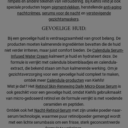
rimpels en andere tekenen van veroudering. Bij Kiehl's vind je ook
speciale producten tegen
pigmentvlekken
, herstellende
anti-aging
nachtcrèmes
,
serums voor de nacht
en
verstevigende
gezichtsmaskers
.
GEVOELIGE HUID:
Bij een gevoelige huid is verdraagzaamheid van groot belang. De
producten moeten kalmerende ingrediënten bevatten die de huid
niet verder irriteren, maar juist comfort bieden. De
Calendula Serum-
Infused Water Cream
kalmeert je huid en hydrateert deze. De
formule is verrijkt met calendula bloemblaadjes en calendula-
extract, die bekend staan om hun kalmerende werking. Om je
gezichtsverzorging voor een gevoelige huid compleet te maken,
ontdek meer
Calendula-producten
van Kiehl's!
Wist je dat? Het
Retinol Skin-Renewing Daily Micro-Dose Serum
is
ook geschikt voor een gevoelige huid, omdat Kiehl's gebruikmaakt
van micro-gedoseerd retinol en de formule verrijkt is met voedende
ceramiden en peptiden.
Ontdek ook het
Nacht-Retinol-Serum
met zijn unieke poeder-naar-
serum technologie, waarmee puur retinolpoeder gemengd wordt
met een lichte serumbasis om een frisse, sterk geconcentreerde