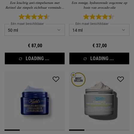
Een krachtig anti-rimpelserum met
Een romige, hydraterende oogcreme op
Retinol dat rimpels zichtbaar vermindert,
basis van avocado-olie
de huid verstevigt en de huidtextuur
verfijnt voor zichtbare vernieuwing met
minimaal ongemak.
Eén maat beschikbaar
Eén maat beschikbaar
€ 87,00
€ 37,00
LOADING ...
LOADING ...