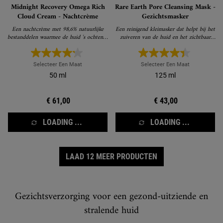
Midnight Recovery Omega Rich
Rare Earth Pore Cleansing Mask -
Cloud Cream - Nachtcrème
Gezichtsmasker
Een nachtcrème met 98,6% natuurlijke
Een reinigend kleimasker dat helpt bij het
bestanddelen waarmee de huid 's ochtends
zuiveren van de huid en het zichtbaar
zichtbaar steviger en stralender is
verkleinen van de poriën
Selecteer Een Maat
Selecteer Een Maat
50 ml
125 ml
€ 61,00
€ 43,00
LOADING ...
LOADING ...
LAAD 12 MEER PRODUCTEN
Gezichtsverzorging voor een gezond-uitziende en
stralende huid