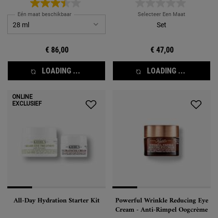
wenkbrauwboog, oogleden, kraaienpootjes
en wallen
Eén maat beschikbaar
Selecteer Een Maat
Set
€ 86,00
€ 47,00
LOADING ...
LOADING ...
ONLINE
EXCLUSIEF
All-Day Hydration Starter Kit
Powerful Wrinkle Reducing Eye
Cream - Anti-Rimpel Oogcrème