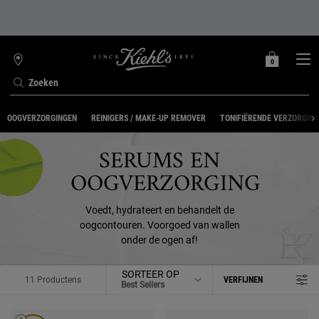
0
MIJN
0 PRODUCT
WINKELZOEKER
MANDJE
Zoeken
Hoofdinhoud
OOGVERZORGINGEN
REINIGERS / MAKE-UP REMOVER
TONIFIËRENDE VERZORGING
SERUMS EN
OOGVERZORGING
Voedt, hydrateert en behandelt de
oogcontouren. Voorgoed van wallen
onder de ogen af!
SORTEER OP
11 Productens
VERFIJNEN
FILTERMENU