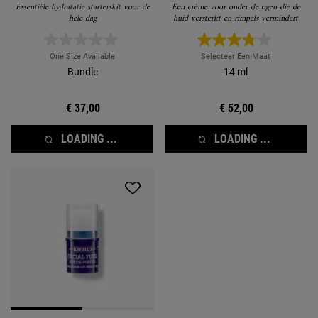
Essentiële hydratatie starterskit voor de
Een crème voor onder de ogen die de
hele dag
huid versterkt en rimpels vermindert
One Size Available
Selecteer Een Maat
Bundle
14 ml
€ 37,00
€ 52,00
LOADING ...
LOADING ...