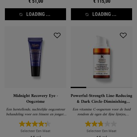
€ 51,00
€ 115,00
LOADING ...
LOADING ...
Midnight Recovery Eye -
Powerful-Strength Line-Reducing
Oogcrème
& Dark Circle-Diminishing
Vitamin C Eye Serum – Vitamine
Een herstellende, nachtelijke oogcontour
Een vitamine C-oogserum voor de huid
C Oogserum
behandeling voor een frissere en jongere
rondom de ogen dat fijne lijntjes,
blik de volgende ochtend
kraaienpootjes en donkere kringen
zichtbaar vermindert.
Selecteer Een Maat
Selecteer Een Maat