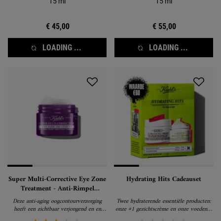
15 ml
15 ml
€ 45,00
€ 55,00
LOADING ...
LOADING ...
Super Multi-Corrective Eye Zone
Hydrating Hits Cadeauset
Treatment - Anti-Rimpel
Oogcrème
Deze anti-aging oogcontourverzorging
Twee hydraterende essentiële producten:
heeft een zichtbaar verjongend en en
onze #1 gezichtscrème en onze voedende
verstevigend liftingeffect op
avocado-oogbehandeling.