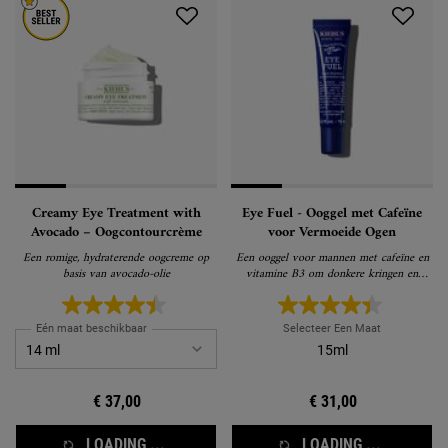
Creamy Eye Treatment with
Eye Fuel - Ooggel met Cafeïne
Avocado – Oogcontourcrème
voor Vermoeide Ogen
Een romige, hydraterende oogcreme op
Een ooggel voor mannen met cafeïne en
basis van avocado-olie
vitamine B3 om donkere kringen en
wallen onder de ogen te verminderen
Eén maat beschikbaar
Selecteer Een Maat
15ml
€ 37,00
€ 31,00
LOADING ...
LOADING ...