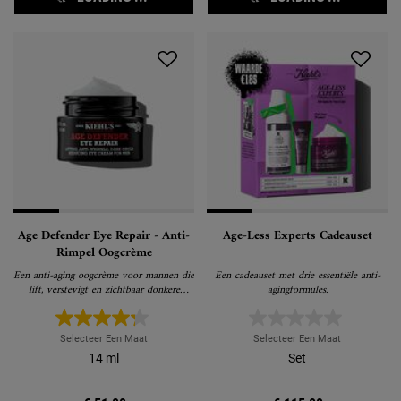
Age Defender Eye Repair - Anti-
Age-Less Experts Cadeauset
Rimpel Oogcrème
Een anti-aging oogcrème voor mannen die
Een cadeauset met drie essentiële anti-
lift, verstevigt en zichtbaar donkere
agingformules.
kringen vermindert
Selecteer Een Maat
Selecteer Een Maat
14 ml
Set