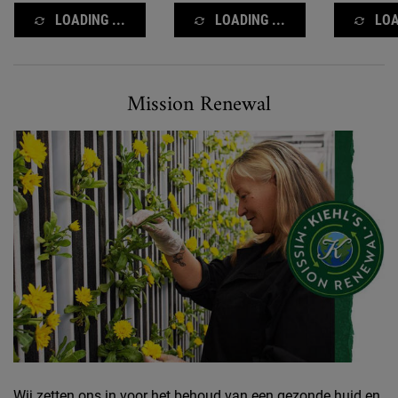
LOADING ...
LOADING ...
LOA
Mission renewal
Mission Renewal
Wij zetten ons in voor het behoud van een gezonde huid en