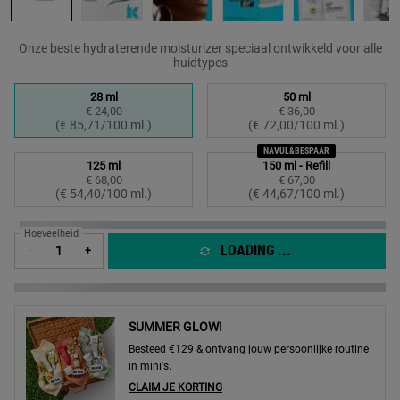
Onze beste hydraterende moisturizer speciaal ontwikkeld voor alle
huidtypes
Kies een formaat:
28 ml
50 ml
€ 24,00
€ 36,00
Geselecteerd
, 1 of 4
Geselecteerd
, 2 of 4
(€ 85,71/100 ml.)
(€ 72,00/100 ml.)
NAVUL&BESPAAR
125 ml
150 ml - Refill
€ 68,00
€ 67,00
Geselecteerd
, 3 of 4
Geselecteerd
, 4 of 4
(€ 54,40/100 ml.)
(€ 44,67/100 ml.)
Hoeveelheid
LOADING ...
−
+
SUMMER GLOW!
Besteed €129 & ontvang jouw persoonlijke routine
in mini's.
CLAIM JE KORTING