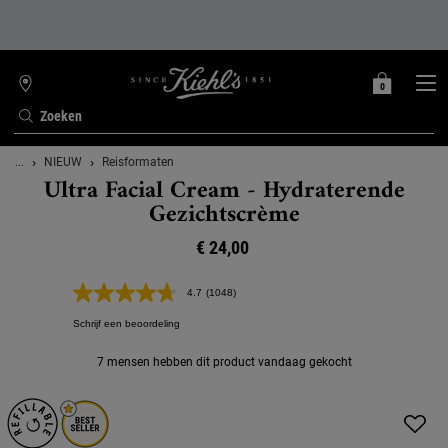
0
MIJN
0 PRODUCT
WINKELZOEKER
MANDJE
Zoeken
Hoofdinhoud
...
NIEUW
Reisformaten
Ultra Facial Cream - Hydraterende
Gezichtscrème
€ 24,00
4.7
(1048)
Lees
1048
Schrijf een beoordeling
beoordelingen.
Dezelfde
paginalink.
7 mensen hebben dit product vandaag gekocht