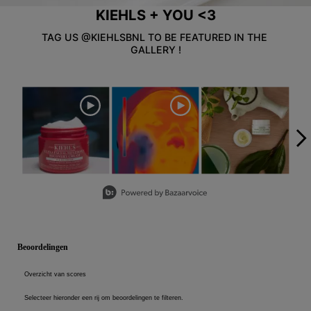
KIEHLS + YOU <3
Veiligheidsinformatie
TAG US @KIEHLSBNL TO BE FEATURED IN THE 
GALLERY !
Media Carousel
Carousel with product photos. Use the previous and next buttons to
Slidepanel 1 of 5, Showing items 1 to 3 of 15.
PDP Reviews