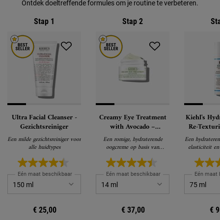
Ontdek doeltreffende formules om je routine te verbeteren.
Stap 1
Stap 2
St
Ultra Facial Cleanser -
Creamy Eye Treatment
Kiehl's Hy
Gezichtsreiniger
with Avocado –
Re-Textur
Oogcontourcrème
Concen
Een milde gezichtsreiniger voor
Een romige, hydraterende
Een hydrateren
Hydra
alle huidtypes
oogcreme op basis van
elasticiteit e
Gezich
avocado-olie
van de hui
Eén maat beschikbaar
Eén maat beschikbaar
Eén maat 
€ 25,00
€ 37,00
€ 9