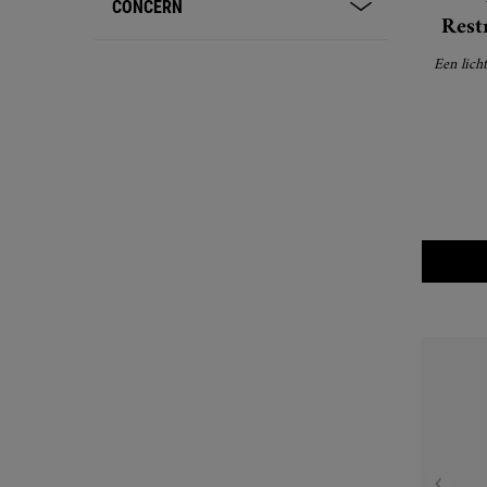
CONCERN
Rest
wit
Een lichte 
Avoc