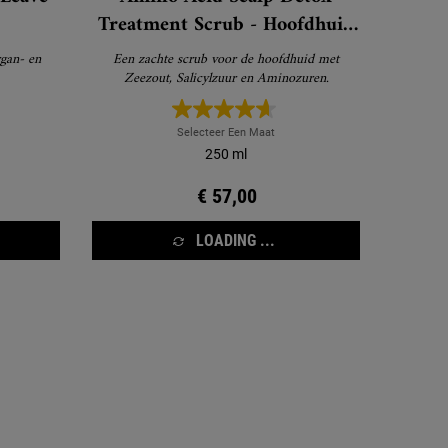
Treatment Scrub - Hoofdhuid
scrub
Een zachte scrub voor de hoofdhuid met
Zeezout, Salicylzuur en Aminozuren.
Selecteer Een Maat
250 ml
€ 57,00
LOADING ...