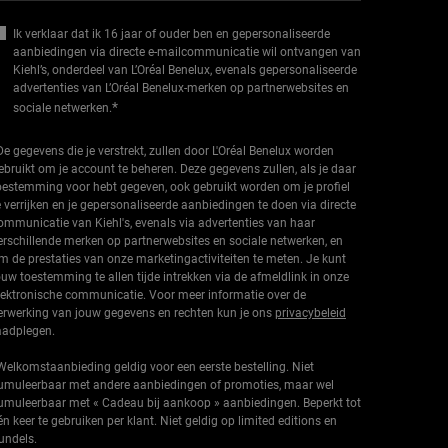
Ik verklaar dat ik 16 jaar of ouder ben en gepersonaliseerde
aanbiedingen via directe e-mailcommunicatie wil ontvangen van
Kiehl’s, onderdeel van L’Oréal Benelux, evenals gepersonaliseerde
advertenties van L’Oréal Benelux-merken op partnerwebsites en
*
sociale netwerken.
De gegevens die je verstrekt, zullen door L'Oréal Benelux worden
ebruikt om je account te beheren. Deze gegevens zullen, als je daar
oestemming voor hebt gegeven, ook gebruikt worden om je profiel
e verrijken en je gepersonaliseerde aanbiedingen te doen via directe
ommunicatie van Kiehl's, evenals via advertenties van haar
erschillende merken op partnerwebsites en sociale netwerken, en
m de prestaties van onze marketingactiviteiten te meten. Je kunt
ouw toestemming te allen tijde intrekken via de afmeldlink in onze
lektronische communicatie. Voor meer informatie over de
erwerking van jouw gegevens en rechten kun je ons
privacybeleid
aadplegen.
Welkomstaanbieding geldig voor een eerste bestelling. Niet
umuleerbaar met andere aanbiedingen of promoties, maar wel
umuleerbaar met « Cadeau bij aankoop » aanbiedingen. Beperkt tot
én keer te gebruiken per klant. Niet geldig op limited editions en
undels.