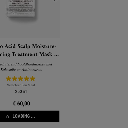
 Acid Scalp Moisture-
ring Treatment Mask -
Masker
ydraterend hoofdhuidmasker met
Kokosolie en Aminozuren.
Selecteer Een Maat
250 ml
€ 60,00
LOADING ...