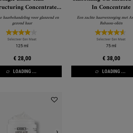
ructuring Concentrate
In Concentrate
h Rosemary Leaf and
haarbehandeling voor glanzend en
Een zachte haarverzorging met Argan- en
ado - Haarbehandeling
gezond haar
Babassu-oliën
Selecteer Een Maat
Selecteer Een Maat
125 ml
75 ml
€ 28,00
€ 38,00
LOADING ...
LOADING ...