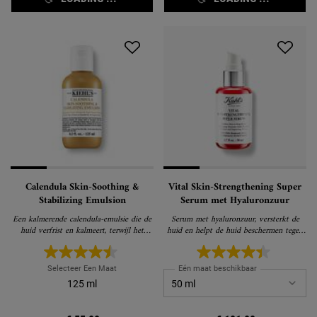
Calendula Skin-Soothing &
Vital Skin-Strengthening Super
Stabilizing Emulsion
Serum met Hyaluronzuur
Een kalmerende calendula-emulsie die de
Serum met hyaluronzuur, versterkt de
huid verfrist en kalmeert, terwijl het
huid en helpt de huid beschermen tegen
zichtbaar roodheid & glans verminderd.
tekenen van huidveroudering
Selecteer Een Maat
Eén maat beschikbaar
125 ml