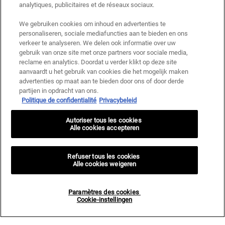
gebruiksvoorwaarden zijn van toepassing.
analytiques, publicitaires et de réseaux sociaux.
We gebruiken cookies om inhoud en advertenties te
personaliseren, sociale mediafuncties aan te bieden en ons
AANMELDEN
verkeer te analyseren. We delen ook informatie over uw
gebruik van onze site met onze partners voor sociale media,
reclame en analytics. Doordat u verder klikt op deze site
aanvaardt u het gebruik van cookies die het mogelijk maken
advertenties op maat aan te bieden door ons of door derde
Fabrikantinformatie
partijen in opdracht van ons.
Politique de confidentialité
Privacybeleid
KIEHL'S
14, rue Royale - 75008 Paris France
Autoriser tous les cookies
kiehls@be.oaccare.com
Alle cookies accepteren
AANKOOPOPTIE
€ - BE (NL)
Refuser tous les cookies
Alle cookies weigeren
Privacy policy
Gebruiksvoorwaarden
Paramètres des cookies
Site Map
Paramètres des cookies <br> Cookie-instellingen
Cookie-instellingen
© 2026 KIEHL’S SINCE 1851