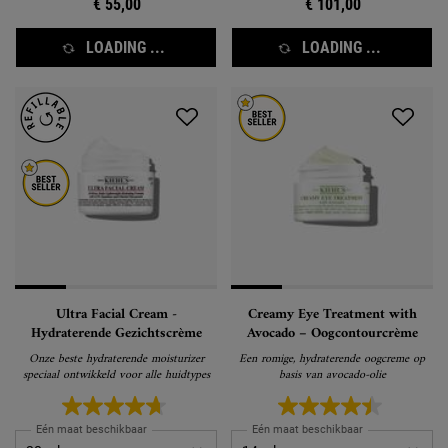
€ 55,00
€ 101,00
LOADING ...
LOADING ...
Ultra Facial Cream -
Creamy Eye Treatment with
Hydraterende Gezichtscrème
Avocado – Oogcontourcrème
Onze beste hydraterende moisturizer
Een romige, hydraterende oogcreme op
speciaal ontwikkeld voor alle huidtypes
basis van avocado-olie
Eén maat beschikbaar
Eén maat beschikbaar