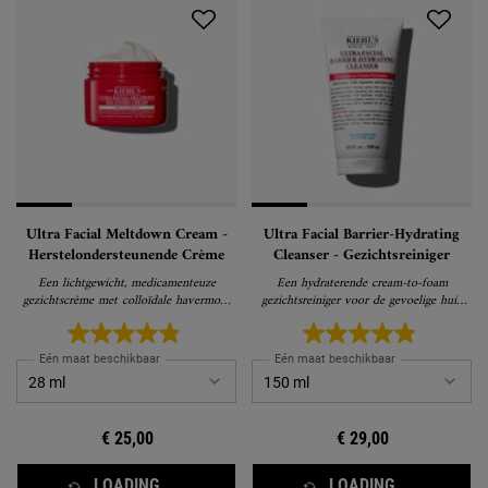
Ultra Facial Meltdown Cream -
Ultra Facial Barrier-Hydrating
Herstelondersteunende Crème
Cleanser - Gezichtsreiniger
Een lichtgewicht, medicamenteuze
Een hydraterende cream-to-foam
gezichtscrème met colloïdale havermout
gezichtsreiniger voor de gevoelige huid
en α-Bisabolol die werkt om extreem
die onzuiverheden verwijdert zonder de
droge, gevoelige huid te verlichten en te
huid uit te drogen.
herstellen.
Eén maat beschikbaar
Eén maat beschikbaar
€ 25,00
€ 29,00
LOADING ...
LOADING ...