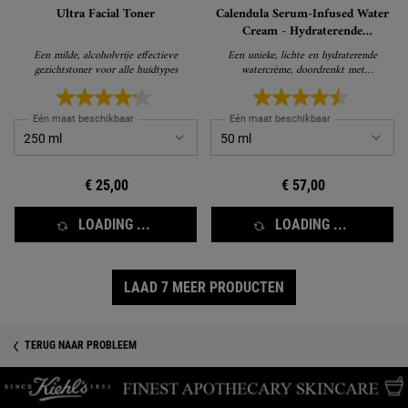
Ultra Facial Toner
Calendula Serum-Infused Water
Cream - Hydraterende
Gezichtscrème
Een milde, alcoholvrije effectieve
Een unieke, lichte en hydraterende
gezichtstoner voor alle huidtypes
watercrème, doordrenkt met
geconcentreerd Calendula Serum
Eén maat beschikbaar
Eén maat beschikbaar
€ 25,00
€ 57,00
LOADING ...
LOADING ...
LAAD 7 MEER PRODUCTEN
TERUG NAAR PROBLEEM