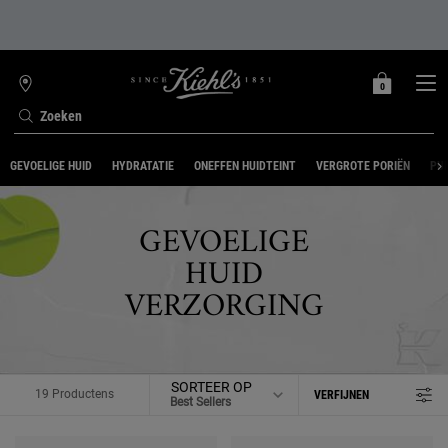
0
MIJN
0 PRODUCT
WINKELZOEKER
MANDJE
Zoeken
Hoofdinhoud
GEVOELIGE HUID
HYDRATATIE
ONEFFEN HUIDTEINT
VERGROTE PORIËN
PUI
GEVOELIGE
HUID
VERZORGING
SORTEER OP
19 Productens
VERFIJNEN
FILTERMENU