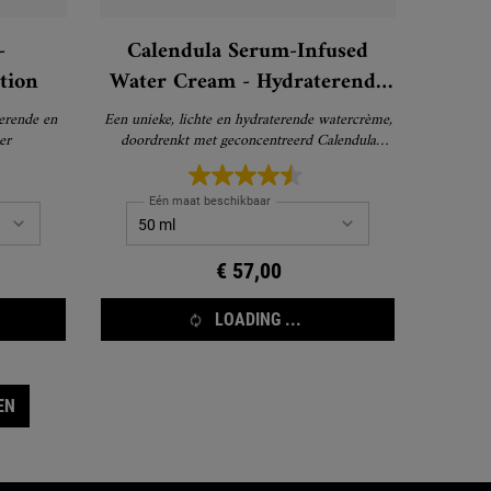
-
Calendula Serum-Infused
tion
Water Cream - Hydraterende
Gezichtscrème
terende en
Een unieke, lichte en hydraterende watercrème,
er
doordrenkt met geconcentreerd Calendula
Serum
Eén maat beschikbaar
€ 57,00
LOADING ...
EN