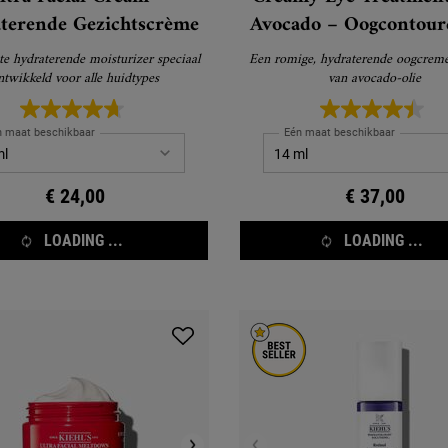
terende Gezichtscrème
Avocado – Oogcontou
e hydraterende moisturizer speciaal
Een romige, hydraterende oogcreme
ntwikkeld voor alle huidtypes
van avocado-olie
n maat beschikbaar
Eén maat beschikbaar
€ 24,00
€ 37,00
LOADING ...
LOADING ...