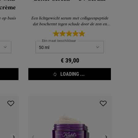
rcrème
 op basis
Een lichtgewicht serum met collageenpeptide
dat beschermt tegen schade door de zon en
vroege tekenen van veroudering zichtbaar
corrigeert.
Eén maat beschikbaar
€ 39,00
LOADING ...