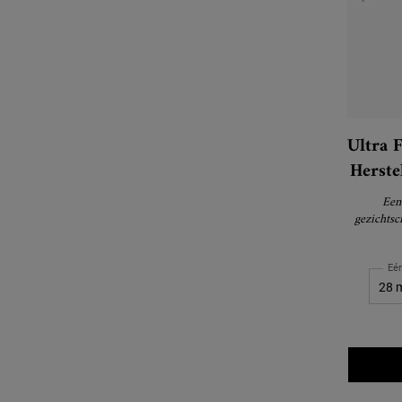
Ultra 
Herst
Een
gezichtsc
Bisabolol 
hui
Eé