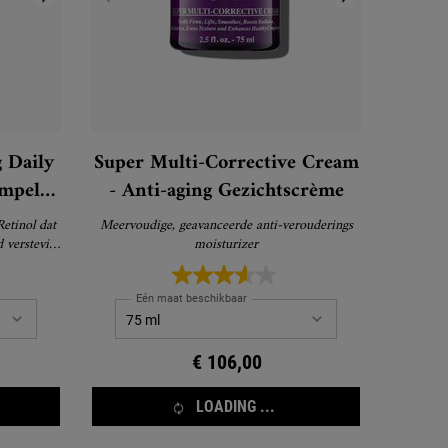
 Daily
Super Multi-Corrective Cream
impel
- Anti-aging Gezichtscrème
etinol dat
Meervoudige, geavanceerde anti-verouderings
 verstevigt
moisturizer
chtbare
emak.
Eén maat beschikbaar
€ 106,00
LOADING ...