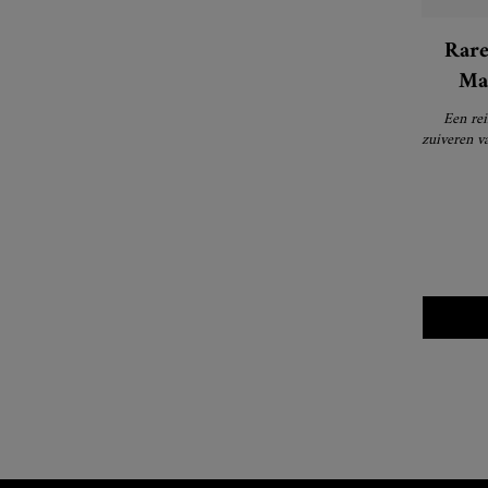
Rare
Ma
Een rei
zuiveren v