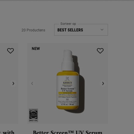
Sorteer op
20 Productens
NEW
 with
Better Screen™ UV Serum