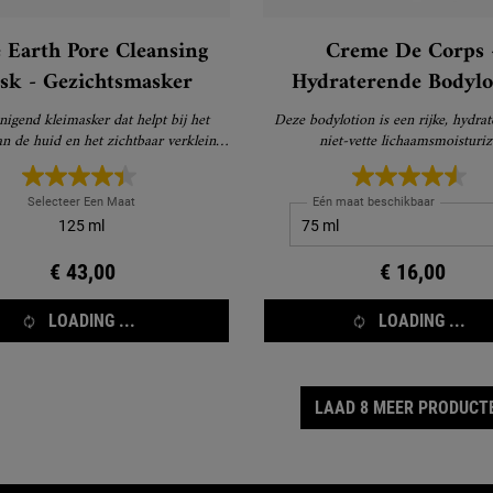
 Earth Pore Cleansing
Creme De Corps 
sk - Gezichtsmasker
Hydraterende Bodylo
nigend kleimasker dat helpt bij het
Deze bodylotion is een rijke, hydra
an de huid en het zichtbaar verkleinen
niet-vette lichaamsmoisturiz
van de poriën
Selecteer Een Maat
Eén maat beschikbaar
125 ml
€ 43,00
€ 16,00
LOADING ...
LOADING ...
LAAD 8 MEER PRODUCT