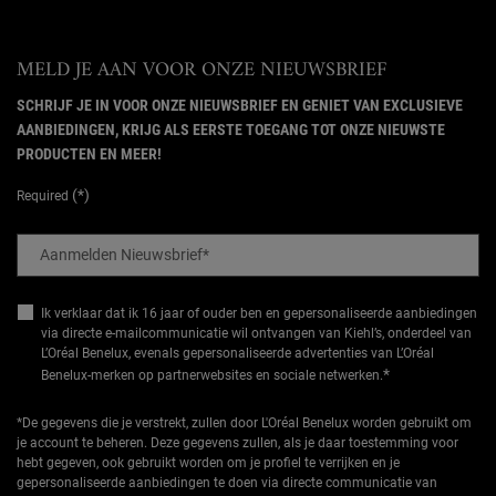
MELD JE AAN VOOR ONZE NIEUWSBRIEF
SCHRIJF JE IN VOOR ONZE NIEUWSBRIEF EN GENIET VAN EXCLUSIEVE
AANBIEDINGEN, KRIJG ALS EERSTE TOEGANG TOT ONZE NIEUWSTE
PRODUCTEN EN MEER!
(*)
Required
Aanmelden Nieuwsbrief
*
Ik verklaar dat ik 16 jaar of ouder ben en gepersonaliseerde aanbiedingen
via directe e-mailcommunicatie wil ontvangen van Kiehl’s, onderdeel van
L’Oréal Benelux, evenals gepersonaliseerde advertenties van L’Oréal
*
Benelux-merken op partnerwebsites en sociale netwerken.
*De gegevens die je verstrekt, zullen door L'Oréal Benelux worden gebruikt om
je account te beheren. Deze gegevens zullen, als je daar toestemming voor
hebt gegeven, ook gebruikt worden om je profiel te verrijken en je
gepersonaliseerde aanbiedingen te doen via directe communicatie van