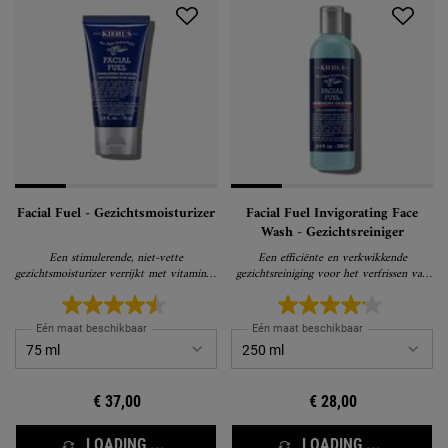
Facial Fuel - Gezichtsmoisturizer
Facial Fuel Invigorating Face
Wash - Gezichtsreiniger
Een stimulerende, niet-vette
Een efficiënte en verkwikkende
gezichtsmoisturizer verrijkt met vitamines,
gezichtsreiniging voor het verfrissen van
geeft je huid energie
de huid
Eén maat beschikbaar
Eén maat beschikbaar
€ 37,00
€ 28,00
LOADING ...
LOADING ...