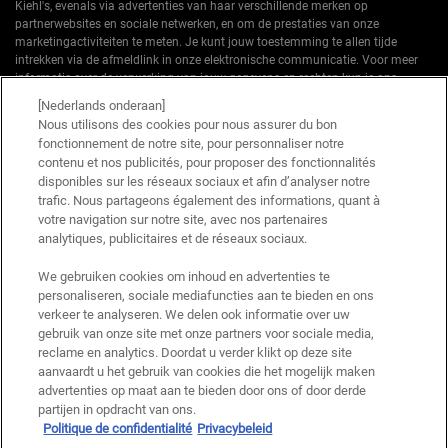
Kiehl's, evenals via advertenties van haar verschillende merken op
partnerwebsites en sociale netwerken, en om de prestaties van onze
marketingactiviteiten te meten. Je kunt jouw toestemming te allen tijde
intrekken via de afmeldlink in onze elektronische communicatie. Voor meer
informatie over de verwerking van jouw gegevens en rechten kun je ons
privacybeleid
raadplegen.
[Nederlands onderaan]
Nous utilisons des cookies pour nous assurer du bon
*Welkomstaanbieding geldig voor een eerste bestelling. Niet cumuleerbaar
fonctionnement de notre site, pour personnaliser notre
met andere aanbiedingen of promoties, maar wel cumuleerbaar met «
contenu et nos publicités, pour proposer des fonctionnalités
Cadeau bij aankoop » aanbiedingen. Beperkt tot één keer te gebruiken per
disponibles sur les réseaux sociaux et afin d’analyser notre
klant. Niet geldig op limited editions en bundels.
trafic. Nous partageons également des informations, quant à
votre navigation sur notre site, avec nos partenaires
Deze site wordt beschermd door Cloudflare en het privacybeleid en de
gebruiksvoorwaarden zijn van toepassing.
analytiques, publicitaires et de réseaux sociaux.
We gebruiken cookies om inhoud en advertenties te
personaliseren, sociale mediafuncties aan te bieden en ons
AANMELDEN
verkeer te analyseren. We delen ook informatie over uw
gebruik van onze site met onze partners voor sociale media,
reclame en analytics. Doordat u verder klikt op deze site
aanvaardt u het gebruik van cookies die het mogelijk maken
advertenties op maat aan te bieden door ons of door derde
Fabrikantinformatie
partijen in opdracht van ons.
Politique de confidentialité
Privacybeleid
KIEHL'S
14, rue Royale - 75008 Paris France