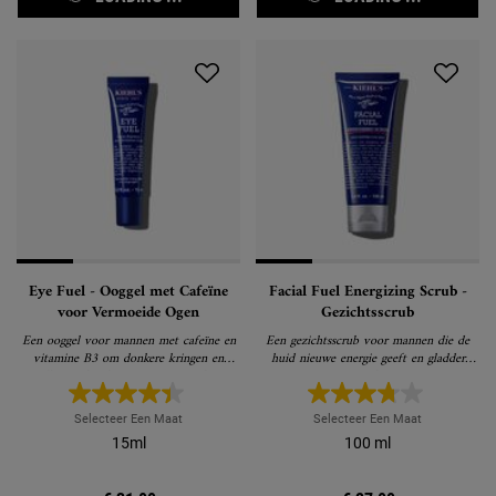
Eye Fuel - Ooggel met Cafeïne
Facial Fuel Energizing Scrub -
voor Vermoeide Ogen
Gezichtsscrub
Een ooggel voor mannen met cafeïne en
Een gezichtsscrub voor mannen die de
vitamine B3 om donkere kringen en
huid nieuwe energie geeft en gladder
wallen onder de ogen te verminderen
maakt
Selecteer Een Maat
Selecteer Een Maat
15ml
100 ml