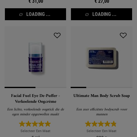
€ 31,00
€ 27,00
LOADING ...
LOADING ...
Facial Fuel Eye De-Puffer -
Ultimate Man Body Scrub Soap
Verkoelende Oogcrème
Een lichte, verkoelende oogstick die de
Een zeer efficiënte bodyscrub voor
ogen minder opgezwollen maakt
mannen
Selecteer Een Maat
Selecteer Een Maat