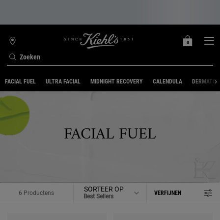
0
MIJN
0 PRODUCT
WINKELZOEKER
MANDJE
Zoeken
Hoofdinhoud
FACIAL FUEL
ULTRA FACIAL
MIDNIGHT RECOVERY
CALENDULA
DERMATOLO
FACIAL FUEL
SORTEER OP
6 Productens
VERFIJNEN
FILTERMENU