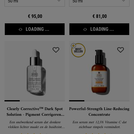
€ 95,00
€ 81,00
LOADING ...
LOADING ...
Clearly Corrective™ Dark Spot
Powerful-Strength Line-Reducing
Solution - Pigment Corrigerend
Concentrate
Serum
Een snelwerkend serum dat donkere
Een serum met 12,5% Vitamine C dat
vlekken lichter maakt en de huidteint
zichtbaar rimpels vermindert.
zichtbaar helderder maakt