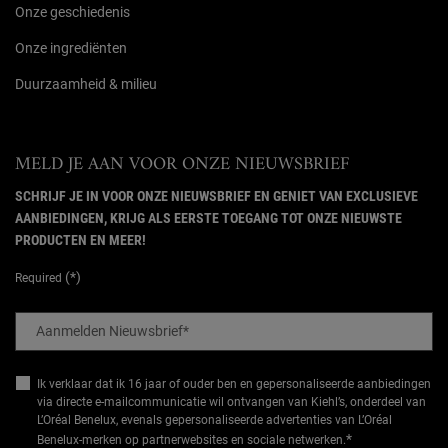
Onze geschiedenis
Onze ingrediënten
Duurzaamheid & milieu
MELD JE AAN VOOR ONZE NIEUWSBRIEF
SCHRIJF JE IN VOOR ONZE NIEUWSBRIEF EN GENIET VAN EXCLUSIEVE
AANBIEDINGEN, KRIJG ALS EERSTE TOEGANG TOT ONZE NIEUWSTE
PRODUCTEN EN MEER!
(*)
Required
Aanmelden Nieuwsbrief
*
Ik verklaar dat ik 16 jaar of ouder ben en gepersonaliseerde aanbiedingen
via directe e-mailcommunicatie wil ontvangen van Kiehl’s, onderdeel van
L’Oréal Benelux, evenals gepersonaliseerde advertenties van L’Oréal
*
Benelux-merken op partnerwebsites en sociale netwerken.