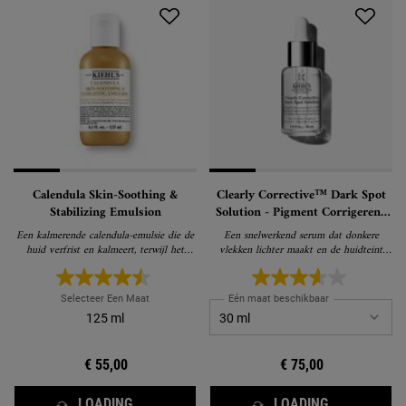
Calendula Skin-Soothing &
Clearly Corrective™ Dark Spot
Stabilizing Emulsion
Solution - Pigment Corrigerend
Serum
Een kalmerende calendula-emulsie die de
Een snelwerkend serum dat donkere
huid verfrist en kalmeert, terwijl het
vlekken lichter maakt en de huidteint
zichtbaar roodheid & glans verminderd.
zichtbaar helderder maakt
Selecteer Een Maat
Eén maat beschikbaar
125 ml
€ 55,00
€ 75,00
LOADING ...
LOADING ...