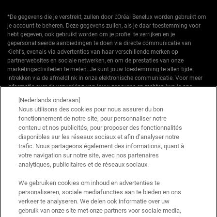
*De gegevens die je verstrekt, zullen door L'Oréal Benelux worden gebruikt om
je account te beheren. Deze gegevens zullen, als je daar toestemming voor
hebt gegeven, ook gebruikt worden om je profiel te verrijken en je
gepersonaliseerde aanbiedingen te doen via directe communicatie van
Kiehl's, evenals via advertenties van haar verschillende merken op
partnerwebsites en sociale netwerken, en om de prestaties van onze
marketingactiviteiten te meten. Je kunt jouw toestemming te allen tijde
intrekken via de afmeldlink in onze elektronische communicatie. Voor meer
informatie over de verwerking van jouw gegevens en rechten kun je ons
privacybeleid
raadplegen.
[Nederlands onderaan]
Nous utilisons des cookies pour nous assurer du bon
*Welkomstaanbieding geldig voor een eerste bestelling. Niet cumuleerbaar
fonctionnement de notre site, pour personnaliser notre
met andere aanbiedingen of promoties, maar wel cumuleerbaar met «
contenu et nos publicités, pour proposer des fonctionnalités
Cadeau bij aankoop » aanbiedingen. Beperkt tot één keer te gebruiken per
disponibles sur les réseaux sociaux et afin d’analyser notre
klant. Niet geldig op limited editions en bundels.
trafic. Nous partageons également des informations, quant à
votre navigation sur notre site, avec nos partenaires
Deze site wordt beschermd door Cloudflare en het privacybeleid en de
gebruiksvoorwaarden zijn van toepassing.
analytiques, publicitaires et de réseaux sociaux.
We gebruiken cookies om inhoud en advertenties te
personaliseren, sociale mediafuncties aan te bieden en ons
AANMELDEN
verkeer te analyseren. We delen ook informatie over uw
gebruik van onze site met onze partners voor sociale media,