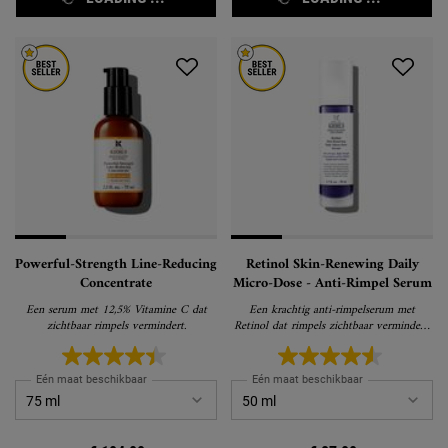
Powerful-Strength Line-Reducing
Retinol Skin-Renewing Daily
Concentrate
Micro-Dose - Anti-Rimpel Serum
Een serum met 12,5% Vitamine C dat
Een krachtig anti-rimpelserum met
zichtbaar rimpels vermindert.
Retinol dat rimpels zichtbaar vermindert,
de huid verstevigt en de huidtextuur
verfijnt voor zichtbare vernieuwing met
minimaal ongemak.
Eén maat beschikbaar
Eén maat beschikbaar