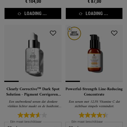
€ 104,00
€ 87,00
LOADING ...
LOADING ...
Clearly Corrective™ Dark Spot
Powerful-Strength Line-Reducing
Solution - Pigment Corrigerend
Concentrate
Serum
Een snelwerkend serum dat donkere
Een serum met 12,5% Vitamine C dat
vlekken lichter maakt en de huidteint
zichtbaar rimpels vermindert.
zichtbaar helderder maakt
Eén maat beschikbaar
Eén maat beschikbaar