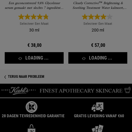
Glycozuur Serum
Gezichtstoner
Een geconcentreerd 9,8% Glycolzuur
Clearly Corrective™ Brightening &
serum gemaakt met slechts 7 ingrediënten
Soothing Treatment Water kalmeert,
die de huidtextuur zichtbaar gladder
hydrateert en boost zichtbaar de glans
maakt en de stralendheid van de huid
van de huid
versterkt.
Selecteer Een Maat
Selecteer Een Maat
30 ml
200 ml
€ 38,00
€ 57,00
LOADING ...
LOADING ...
TERUG NAAR PROBLEEM
28 DAGEN TEVREDENHEID GARANTIE
GRATIS LEVERING VANAF €60