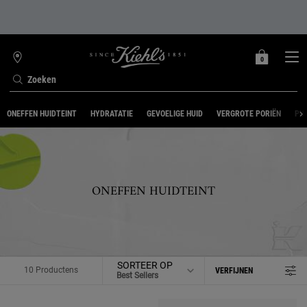
0
MIJN
0 PRODUCT
WINKELZOEKER
MANDJE
Zoeken
Hoofdinhoud
ONEFFEN HUIDTEINT
HYDRATATIE
GEVOELIGE HUID
VERGROTE PORIËN
PUI
ONEFFEN HUIDTEINT
SORTEER OP
10 Productens
VERFIJNEN
FILTERMENU