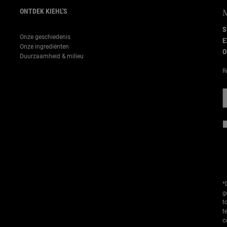
ONTDEK KIEHL'S
S
Onze geschiedenis
E
Onze ingrediënten
O
Duurzaamheid & milieu
R
*
g
t
t
c