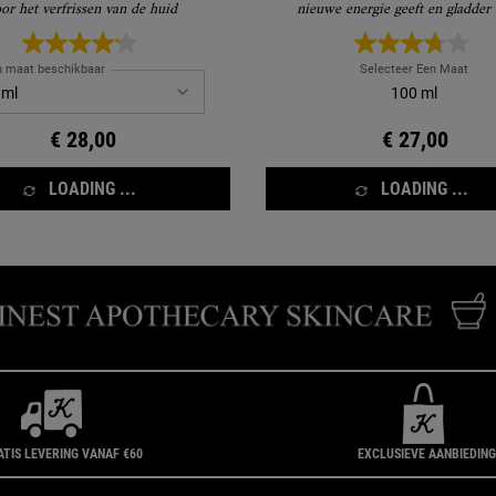
or het verfrissen van de huid
nieuwe energie geeft en gladder
n maat beschikbaar
Selecteer Een Maat
100 ml
€ 28,00
€ 27,00
LOADING ...
LOADING ...
ATIS LEVERING VANAF €60
EXCLUSIEVE AANBIEDIN