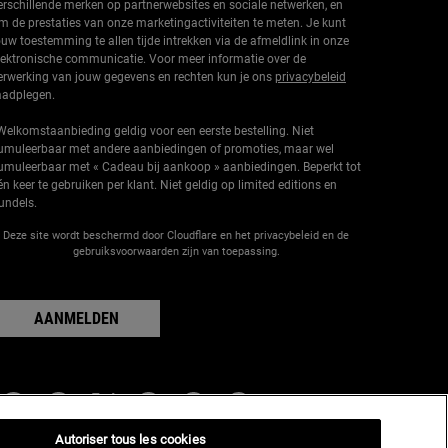
erschillende merken op partnerwebsites en sociale netwerken, en
m de prestaties van onze marketingactiviteiten te meten. Je kunt
ouw toestemming te allen tijde intrekken via de afmeldlink in onze
lektronische communicatie. Voor meer informatie over de
erwerking van jouw gegevens en rechten kun je ons
privacybeleid
aadplegen.
Welkomstaanbieding geldig voor een eerste bestelling. Niet
umuleerbaar met andere aanbiedingen of promoties, maar wel
umuleerbaar met « Cadeau bij aankoop » aanbiedingen. Beperkt tot
én keer te gebruiken per klant. Niet geldig op limited editions en
undels.
Deze site wordt beschermd door Cloudflare en het privacybeleid en de
gebruiksvoorwaarden zijn van toepassing.
AANMELDEN
abrikantinformatie
Autoriser tous les cookies