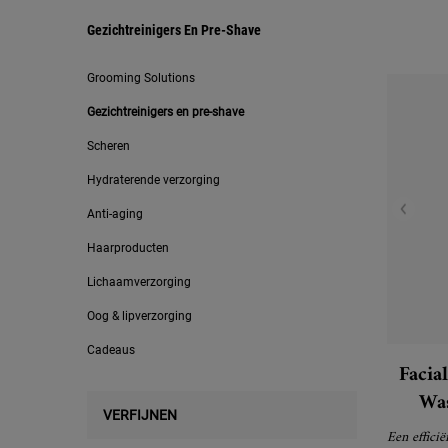
Gezichtreinigers En Pre-Shave
Gezichtreinigers en pre-shave
Grooming Solutions
Gezichtreinigers en pre-shave
Scheren
Hydraterende verzorging
Anti-aging
Haarproducten
Lichaamverzorging
Oog & lipverzorging
Cadeaus
Facia
Was
VERFIJNEN
Een effici