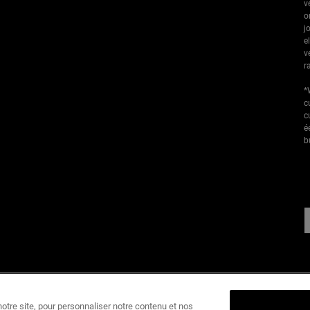
v
o
j
e
v
r
*
c
c
é
b
F
tre site, pour personnaliser notre contenu et nos