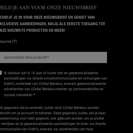
MELD JE AAN VOOR ONZE NIEUWSBRIEF
CHRIJF JE IN VOOR ONZE NIEUWSBRIEF EN GENIET VAN
XCLUSIEVE AANBIEDINGEN, KRIJG ALS EERSTE TOEGANG TOT
NZE NIEUWSTE PRODUCTEN EN MEER!
(*)
equired
Aanmelden Nieuwsbrief
*
Ik verklaar dat ik 16 jaar of ouder ben en gepersonaliseerde
aanbiedingen via directe e-mailcommunicatie wil ontvangen van
Kiehl’s, onderdeel van L’Oréal Benelux, evenals gepersonaliseerde
advertenties van L’Oréal Benelux-merken op partnerwebsites en
*
sociale netwerken.
De gegevens die je verstrekt, zullen door L'Oréal Benelux worden
ebruikt om je account te beheren. Deze gegevens zullen, als je daar
oestemming voor hebt gegeven, ook gebruikt worden om je profiel
e verrijken en je gepersonaliseerde aanbiedingen te doen via directe
ommunicatie van Kiehl's, evenals via advertenties van haar