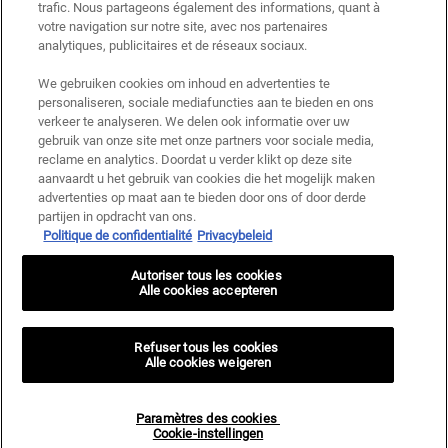
trafic. Nous partageons également des informations, quant à
votre navigation sur notre site, avec nos partenaires
Deze site wordt beschermd door Cloudflare en het privacybeleid en de
gebruiksvoorwaarden zijn van toepassing.
analytiques, publicitaires et de réseaux sociaux.
We gebruiken cookies om inhoud en advertenties te
personaliseren, sociale mediafuncties aan te bieden en ons
AANMELDEN
verkeer te analyseren. We delen ook informatie over uw
gebruik van onze site met onze partners voor sociale media,
reclame en analytics. Doordat u verder klikt op deze site
aanvaardt u het gebruik van cookies die het mogelijk maken
advertenties op maat aan te bieden door ons of door derde
Fabrikantinformatie
partijen in opdracht van ons.
Politique de confidentialité
Privacybeleid
KIEHL'S
14, rue Royale - 75008 Paris France
Autoriser tous les cookies
kiehls@be.oaccare.com
Alle cookies accepteren
AANKOOPOPTIE
€ - BE (NL)
Refuser tous les cookies
Alle cookies weigeren
Privacy policy
Gebruiksvoorwaarden
Paramètres des cookies
Site Map
Paramètres des cookies <br> Cookie-instellingen
Cookie-instellingen
© 2026 KIEHL’S SINCE 1851