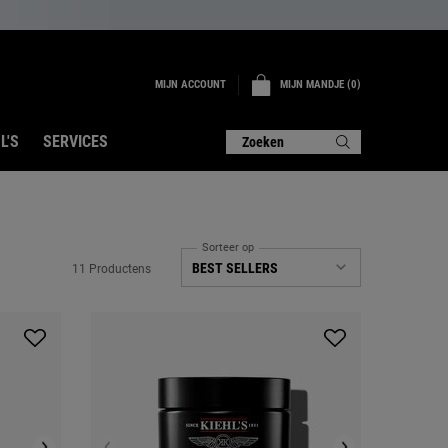
MIJN ACCOUNT
MIJN MANDJE
0
0 PRODUCT
L'S
SERVICES
Zoeken
Sorteer op
11 Productens