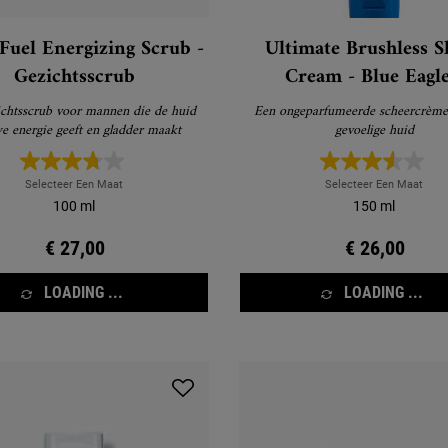
 Fuel Energizing Scrub -
Ultimate Brushless S
Gezichtsscrub
Cream - Blue Eagle
Scheercrème
chtsscrub voor mannen die de huid
Een ongeparfumeerde scheercrème
e energie geeft en gladder maakt
gevoelige huid
Selecteer Een Maat
Selecteer Een Maat
100 ml
150 ml
€ 27,00
€ 26,00
LOADING ...
LOADING ...