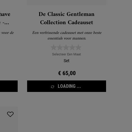
have
De Classic Gentleman
 -
Collection Cadeauset
 voor de
Een verfrissende cadeauset met onze beste
essentials voor mannen.
Selecteer Een Maat
Set
€ 65,00
LOADING ...