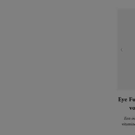
Eye Fu
v
Een oo
vitamin
o