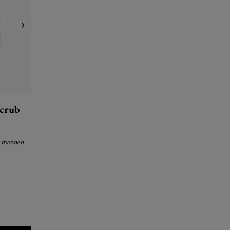
crub
r mannen