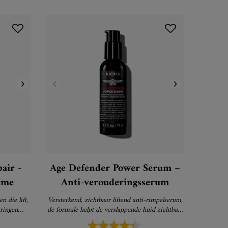
air -
Age Defender Power Serum –
ème
Anti-verouderingsserum
Versterkend, zichtbaar liftend anti-rimpelserum,
kringen
de formule helpt de verslappende huid zichtbaar
verstevigen en rimpels verminderen