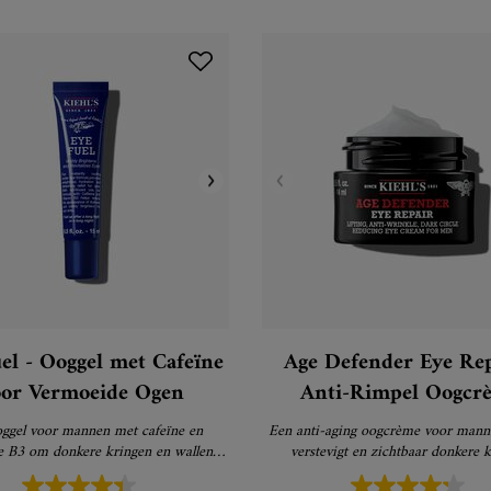
el - Ooggel met Cafeïne
Age Defender Eye Rep
oor Vermoeide Ogen
Anti-Rimpel Oogcr
ggel voor mannen met cafeïne en
Een anti-aging oogcrème voor mannen die lift,
e B3 om donkere kringen en wallen
verstevigt en zichtbaar donkere 
nder de ogen te verminderen
vermindert