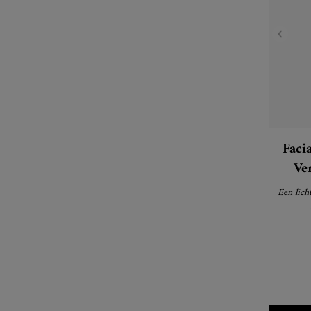
Faci
Ve
Een lich