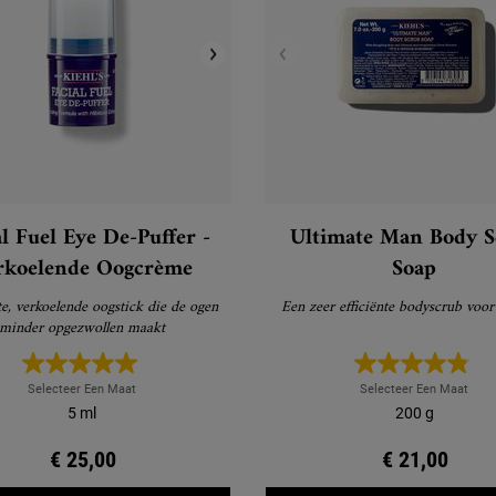
al Fuel Eye De-Puffer -
Ultimate Man Body S
rkoelende Oogcrème
Soap
te, verkoelende oogstick die de ogen
Een zeer efficiënte bodyscrub voo
minder opgezwollen maakt
Selecteer Een Maat
Selecteer Een Maat
5 ml
200 g
€ 25,00
€ 21,00