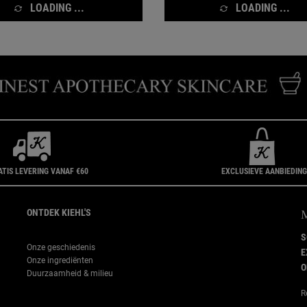
LOADING ...
LOADING ...
ATIS LEVERING VANAF €60
EXCLUSIEVE AANBIEDIN
ONTDEK KIEHL'S
S
Onze geschiedenis
E
Onze ingrediënten
O
Duurzaamheid & milieu
R