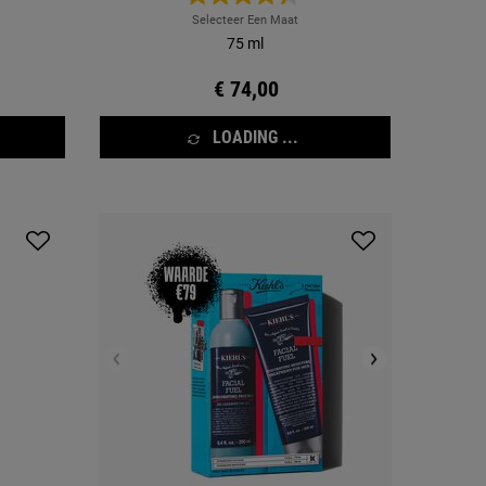
Selecteer Een Maat
75 ml
€ 74,00
LOADING ...