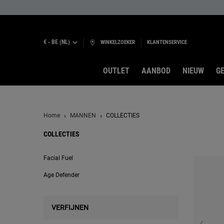
€ - BE (NL)
WINKELZOEKER
KLANTENSERVICE
OUTLET
AANBOD
NIEUW
GE
Hoofdinhoud
Home
MANNEN
COLLECTIES
COLLECTIES
COLLECTIES
Facial Fuel
Age Defender
VERFIJNEN