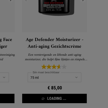
g Face
Age Defender Moisturizer -
iger
Anti-aging Gezichtscrème
tsreiniging
Een verstevigende en liftende anti-aging
uid
moisturizer, die helpt fijne lijntjes en rimpels
zichtbaar te verminderen
Eén maat beschikbaar
€ 85,00
LOADING ...