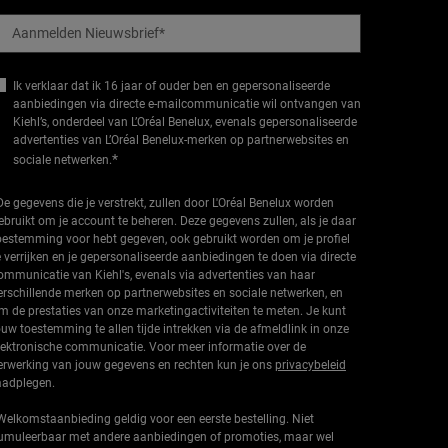
Aanmelden Nieuwsbrief
*
Ik verklaar dat ik 16 jaar of ouder ben en gepersonaliseerde
aanbiedingen via directe e-mailcommunicatie wil ontvangen van
Kiehl’s, onderdeel van L’Oréal Benelux, evenals gepersonaliseerde
advertenties van L’Oréal Benelux-merken op partnerwebsites en
*
sociale netwerken.
De gegevens die je verstrekt, zullen door L'Oréal Benelux worden
ebruikt om je account te beheren. Deze gegevens zullen, als je daar
oestemming voor hebt gegeven, ook gebruikt worden om je profiel
e verrijken en je gepersonaliseerde aanbiedingen te doen via directe
ommunicatie van Kiehl's, evenals via advertenties van haar
erschillende merken op partnerwebsites en sociale netwerken, en
m de prestaties van onze marketingactiviteiten te meten. Je kunt
ouw toestemming te allen tijde intrekken via de afmeldlink in onze
lektronische communicatie. Voor meer informatie over de
erwerking van jouw gegevens en rechten kun je ons
privacybeleid
aadplegen.
Welkomstaanbieding geldig voor een eerste bestelling. Niet
umuleerbaar met andere aanbiedingen of promoties, maar wel