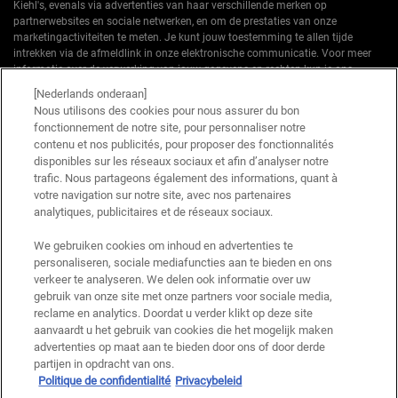
Kiehl's, evenals via advertenties van haar verschillende merken op
partnerwebsites en sociale netwerken, en om de prestaties van onze
marketingactiviteiten te meten. Je kunt jouw toestemming te allen tijde
intrekken via de afmeldlink in onze elektronische communicatie. Voor meer
informatie over de verwerking van jouw gegevens en rechten kun je ons
privacybeleid
raadplegen.
[Nederlands onderaan]
Nous utilisons des cookies pour nous assurer du bon
*Welkomstaanbieding geldig voor een eerste bestelling. Niet cumuleerbaar
fonctionnement de notre site, pour personnaliser notre
met andere aanbiedingen of promoties, maar wel cumuleerbaar met «
contenu et nos publicités, pour proposer des fonctionnalités
Cadeau bij aankoop » aanbiedingen. Beperkt tot één keer te gebruiken per
disponibles sur les réseaux sociaux et afin d’analyser notre
klant. Niet geldig op limited editions en bundels.
trafic. Nous partageons également des informations, quant à
votre navigation sur notre site, avec nos partenaires
Deze site wordt beschermd door Cloudflare en het privacybeleid en de
gebruiksvoorwaarden zijn van toepassing.
analytiques, publicitaires et de réseaux sociaux.
We gebruiken cookies om inhoud en advertenties te
personaliseren, sociale mediafuncties aan te bieden en ons
AANMELDEN
verkeer te analyseren. We delen ook informatie over uw
gebruik van onze site met onze partners voor sociale media,
reclame en analytics. Doordat u verder klikt op deze site
aanvaardt u het gebruik van cookies die het mogelijk maken
advertenties op maat aan te bieden door ons of door derde
Fabrikantinformatie
partijen in opdracht van ons.
Politique de confidentialité
Privacybeleid
KIEHL'S
14, rue Royale - 75008 Paris France