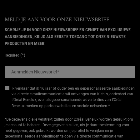
MELD JE AAN VOOR ONZE NIEUWSBRIEF
SCHRIJF JE IN VOOR ONZE NIEUWSBRIEF EN GENIET VAN EXCLUSIEVE
AANBIEDINGEN, KRIJG ALS EERSTE TOEGANG TOT ONZE NIEUWSTE
PRODUCTEN EN MEER!
(*)
Required
Aanmelden Nieuwsbrief
*
Ik verklaar dat ik 16 jaar of ouder ben en gepersonaliseerde aanbiedingen
via directe e-mailcommunicatie wil ontvangen van Kiehl’s, onderdeel van
L’Oréal Benelux, evenals gepersonaliseerde advertenties van L’Oréal
*
Benelux-merken op partnerwebsites en sociale netwerken.
*De gegevens die je verstrekt, zullen door L'Oréal Benelux worden gebruikt om
je account te beheren. Deze gegevens zullen, als je daar toestemming voor
hebt gegeven, ook gebruikt worden om je profiel te verrijken en je
gepersonaliseerde aanbiedingen te doen via directe communicatie van