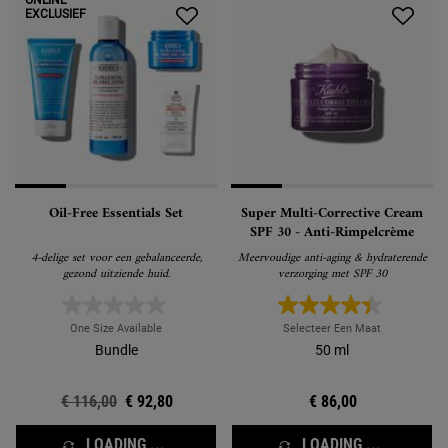
ONLINE
EXCLUSIEF
Oil-Free Essentials Set
Super Multi-Corrective Cream
SPF 30 - Anti-Rimpelcrème
4-delige set voor een gebalanceerde,
Meervoudige anti-aging & hydraterende
gezond uitziende huid.
verzorging met SPF 30
One Size Available
Selecteer Een Maat
Bundle
50 ml
Oude prijs
€ 116,00
Nieuwe prijs
€ 92,80
€ 86,00
LOADING ...
LOADING ...