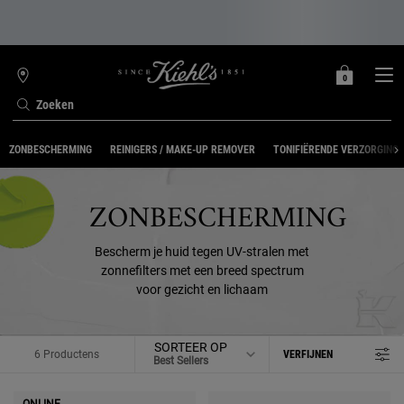
0
MIJN
0 PRODUCT
WINKELZOEKER
MANDJE
Zoeken
Hoofdinhoud
ZONBESCHERMING
REINIGERS / MAKE-UP REMOVER
TONIFIËRENDE VERZORGING
ZONBESCHERMING
Bescherm je huid tegen UV-stralen met
zonnefilters met een breed spectrum
voor gezicht en lichaam
SORTEER OP
6 Productens
VERFIJNEN
FILTERMENU