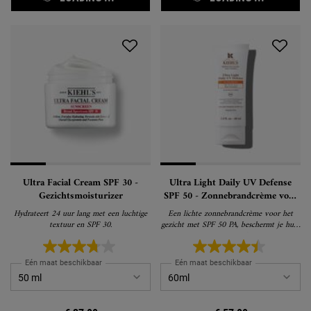
Ultra Facial Cream SPF 30 -
Ultra Light Daily UV Defense
Gezichtsmoisturizer
SPF 50 - Zonnebrandcrème voor
het Gezicht
Hydrateert 24 uur lang met een luchtige
Een lichte zonnebrandcrème voor het
textuur en SPF 30.
gezicht met SPF 50 PA, beschermt je huid
tegen vervuiling
Eén maat beschikbaar
Eén maat beschikbaar