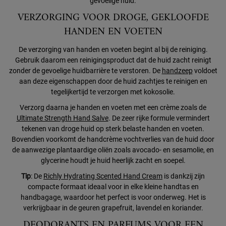
gevoelige huid.
VERZORGING VOOR DROGE, GEKLOOFDE
HANDEN EN VOETEN
De verzorging van handen en voeten begint al bij de reiniging.
Gebruik daarom een reinigingsproduct dat de huid zacht reinigt
zonder de gevoelige huidbarrière te verstoren. De
handzeep
voldoet
aan deze eigenschappen door de huid zachtjes te reinigen en
tegelijkertijd te verzorgen met kokosolie.
Verzorg daarna je handen en voeten met een crème zoals de
Ultimate Strength Hand Salve
. De zeer rijke formule vermindert
tekenen van droge huid op sterk belaste handen en voeten.
Bovendien voorkomt de handcrème vochtverlies van de huid door
de aanwezige plantaardige oliën zoals avocado- en sesamolie, en
glycerine houdt je huid heerlijk zacht en soepel.
Tip
: De
Richly Hydrating Scented Hand Cream
is dankzij zijn
compacte formaat ideaal voor in elke kleine handtas en
handbagage, waardoor het perfect is voor onderweg. Het is
verkrijgbaar in de geuren grapefruit, lavendel en koriander.
DEODORANTS EN PARFUMS VOOR EEN