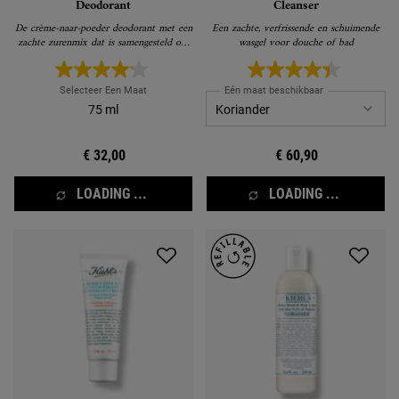
Deodorant
Cleanser
De crème-naar-poeder deodorant met een
Een zachte, verfrissende en schuimende
zachte zurenmix dat is samengesteld om
wasgel voor douche of bad
geur gedurende 96 uur onder controle te
houden en dit terwijl ongemakken door
wrijving geminimaliseerd worden.
Selecteer Een Maat
Eén maat beschikbaar
75 ml
€ 32,00
€ 60,90
LOADING ...
LOADING ...