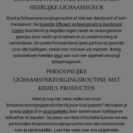
HEERLIJKE LICHAAMSGEUR
Rond je lichaamsverzorgingsroutine af met een deodorant of anti-
transpirant. De
Superbly Efficient Antiperspirant & Deodorant
Cream
beschermt je dagelijks tegen zweet en onaangename
geurtjes door vocht op te nemen en zo zweetvorming te
verminderen. De unieke formule bevat geen parfum en geschikt
voor alle huidtypen, zowel voor vrouwen als mannen. Breng
optioneel een heerlijke
geur
aan voor een algeheel verzorgd
lichaamsgevoel.
PERSOONLIJKE
LICHAAMSVERZORGINGSROUTINE MET
KIEHL'S PRODUCTEN
Weet je nog niet zeker welke van onze
lichaamsverzorgingsproducten bij jouw huid passen? We helpen je
graag
online
of in
onze boetieks
door samen jouw huidtype en
behoeften te bepalen. Op basis van deze informatie kunnen we een
persoonlijke lichaamsverzorgingsroutine voor een mooiere huid
voor je samenstellen. Lees hier meer over ons uitgebreide