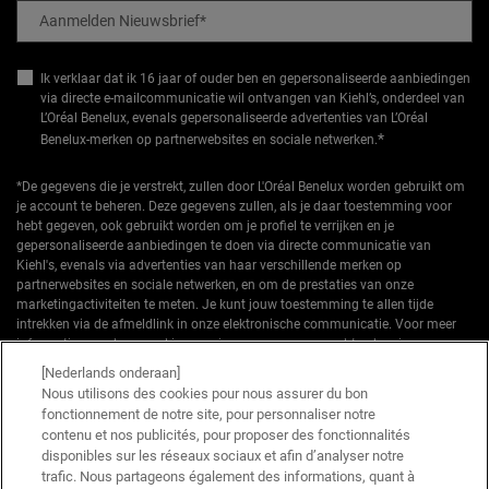
Aanmelden Nieuwsbrief
*
Ik verklaar dat ik 16 jaar of ouder ben en gepersonaliseerde aanbiedingen
via directe e-mailcommunicatie wil ontvangen van Kiehl’s, onderdeel van
L’Oréal Benelux, evenals gepersonaliseerde advertenties van L’Oréal
*
Benelux-merken op partnerwebsites en sociale netwerken.
*De gegevens die je verstrekt, zullen door L'Oréal Benelux worden gebruikt om
je account te beheren. Deze gegevens zullen, als je daar toestemming voor
hebt gegeven, ook gebruikt worden om je profiel te verrijken en je
gepersonaliseerde aanbiedingen te doen via directe communicatie van
Kiehl's, evenals via advertenties van haar verschillende merken op
partnerwebsites en sociale netwerken, en om de prestaties van onze
marketingactiviteiten te meten. Je kunt jouw toestemming te allen tijde
intrekken via de afmeldlink in onze elektronische communicatie. Voor meer
informatie over de verwerking van jouw gegevens en rechten kun je ons
privacybeleid
raadplegen.
[Nederlands onderaan]
Nous utilisons des cookies pour nous assurer du bon
*Welkomstaanbieding geldig voor een eerste bestelling. Niet cumuleerbaar
fonctionnement de notre site, pour personnaliser notre
met andere aanbiedingen of promoties, maar wel cumuleerbaar met «
contenu et nos publicités, pour proposer des fonctionnalités
Cadeau bij aankoop » aanbiedingen. Beperkt tot één keer te gebruiken per
disponibles sur les réseaux sociaux et afin d’analyser notre
klant. Niet geldig op limited editions en bundels.
trafic. Nous partageons également des informations, quant à