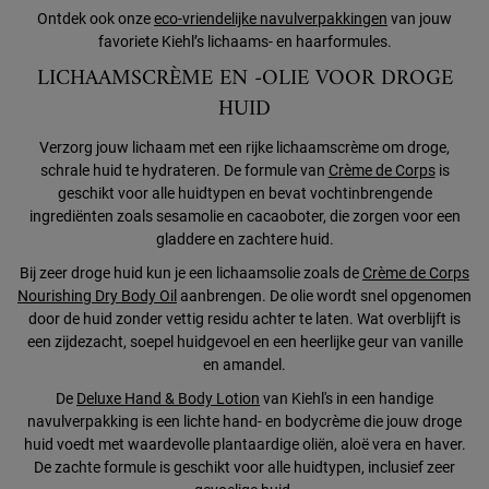
Ontdek ook onze
eco-vriendelijke navulverpakkingen
van jouw
favoriete Kiehl’s lichaams- en haarformules.
LICHAAMSCRÈME EN -OLIE VOOR DROGE
HUID
Verzorg jouw lichaam met een rijke lichaamscrème om droge,
schrale huid te hydrateren. De formule van
Crème de Corps
is
geschikt voor alle huidtypen en bevat vochtinbrengende
ingrediënten zoals sesamolie en cacaoboter, die zorgen voor een
gladdere en zachtere huid.
Bij zeer droge huid kun je een lichaamsolie zoals de
Crème de Corps
Nourishing Dry Body Oil
aanbrengen. De olie wordt snel opgenomen
door de huid zonder vettig residu achter te laten. Wat overblijft is
een zijdezacht, soepel huidgevoel en een heerlijke geur van vanille
en amandel.
De
Deluxe Hand & Body Lotion
van Kiehl's in een handige
navulverpakking is een lichte hand- en bodycrème die jouw droge
huid voedt met waardevolle plantaardige oliën, aloë vera en haver.
De zachte formule is geschikt voor alle huidtypen, inclusief zeer