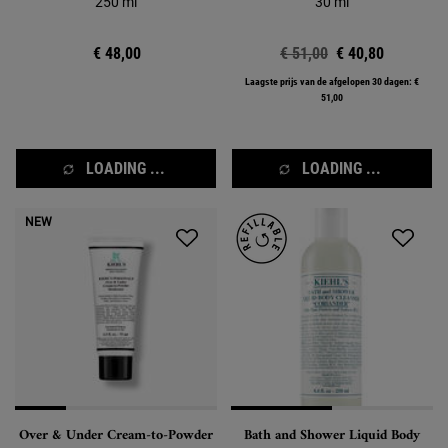
250 ml
30 ml
€ 48,00
Oude prijs
€ 51,00
Nieuwe prijs
€ 40,80
Laagste prijs van de afgelopen 30 dagen: €
51,00
LOADING ...
LOADING ...
NEW
Over & Under Cream-to-Powder
Bath and Shower Liquid Body