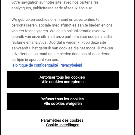
votre navigation sur notre site, avec nos partenaires
Deze site wordt beschermd door Cloudflare en het privacybeleid en de
gebruiksvoorwaarden zijn van toepassing.
analytiques, publicitaires et de réseaux sociaux.
We gebruiken cookies om inhoud en advertenties te
personaliseren, sociale mediafuncties aan te bieden en ons
AANMELDEN
verkeer te analyseren. We delen ook informatie over uw
gebruik van onze site met onze partners voor sociale media,
reclame en analytics. Doordat u verder klikt op deze site
aanvaardt u het gebruik van cookies die het mogelijk maken
advertenties op maat aan te bieden door ons of door derde
Fabrikantinformatie
partijen in opdracht van ons.
Politique de confidentialité
Privacybeleid
KIEHL'S
14, rue Royale - 75008 Paris France
Autoriser tous les cookies
kiehls@be.oaccare.com
Alle cookies accepteren
AANKOOPOPTIE
€ - BE (NL)
Refuser tous les cookies
Alle cookies weigeren
Privacy policy
Gebruiksvoorwaarden
Paramètres des cookies
Site Map
Paramètres des cookies <br> Cookie-instellingen
Cookie-instellingen
© 2026 KIEHL’S SINCE 1851