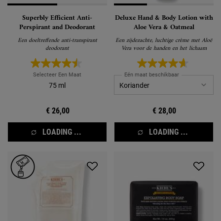
Superbly Efficient Anti-
Deluxe Hand & Body Lotion with
Perspirant and Deodorant
Aloe Vera & Oatmeal
Een doeltreffende anti-transpirant
Een zijdezachte, luchtige crème met Aloë
deodorant
Vera voor de handen en het lichaam
Selecteer Een Maat
Eén maat beschikbaar
75 ml
€ 26,00
€ 28,00
LOADING ...
LOADING ...