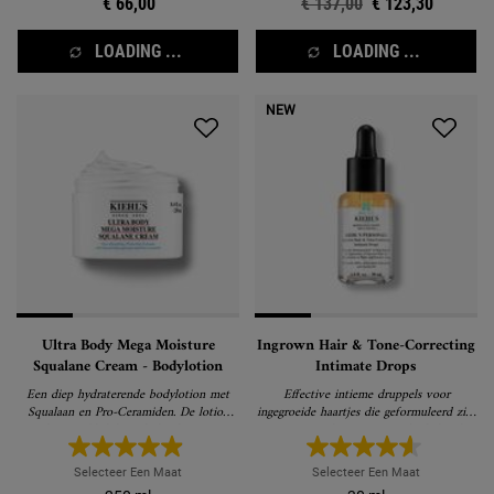
€ 66,00
Oude prijs
€ 137,00
Nieuwe prijs
€ 123,30
LOADING ...
LOADING ...
NEW
Ultra Body Mega Moisture
Ingrown Hair & Tone-Correcting
Squalane Cream - Bodylotion
Intimate Drops
Een diep hydraterende bodylotion met
Effective intieme druppels voor
Squalaan en Pro-Ceramiden. De lotion
ingegroeide haartjes die geformuleerd zijn
trekt gemakkelijk in de huid en zorgt
met een zachte AHA mix die helpt de
voor ultieme, langdurige hydratatie.
zichtbaarheid van ingegroeide haartjes te
vervagen en dit met minimale irritatie.
Selecteer Een Maat
Selecteer Een Maat