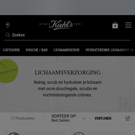
0
MIJN
0 PRODUCT
WINKELZOEKER
MANDJE
Zoeken
Hoofdinhoud
CATEGORIE
DOUCHE / BAD
LICHAAMSSCRUB
HYDRATERENDE LICHAAMSVERZ
LICHAAMSVERZORGING
Reinig, scrub en hydrateer je lichaam
met onze douchegels, scrubs en
vochtinbrengende crèmes.
SORTEER OP
17 Productens
VERFIJNEN
FILTERMENU