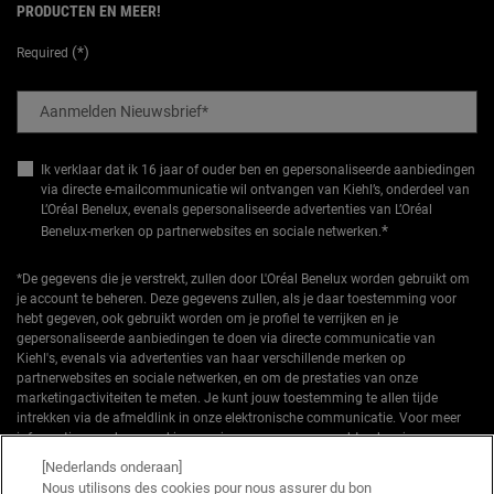
PRODUCTEN EN MEER!
(*)
Required
Aanmelden Nieuwsbrief
*
Ik verklaar dat ik 16 jaar of ouder ben en gepersonaliseerde aanbiedingen
via directe e-mailcommunicatie wil ontvangen van Kiehl’s, onderdeel van
L’Oréal Benelux, evenals gepersonaliseerde advertenties van L’Oréal
*
Benelux-merken op partnerwebsites en sociale netwerken.
*De gegevens die je verstrekt, zullen door L'Oréal Benelux worden gebruikt om
je account te beheren. Deze gegevens zullen, als je daar toestemming voor
hebt gegeven, ook gebruikt worden om je profiel te verrijken en je
gepersonaliseerde aanbiedingen te doen via directe communicatie van
Kiehl's, evenals via advertenties van haar verschillende merken op
partnerwebsites en sociale netwerken, en om de prestaties van onze
marketingactiviteiten te meten. Je kunt jouw toestemming te allen tijde
intrekken via de afmeldlink in onze elektronische communicatie. Voor meer
informatie over de verwerking van jouw gegevens en rechten kun je ons
privacybeleid
raadplegen.
[Nederlands onderaan]
Nous utilisons des cookies pour nous assurer du bon