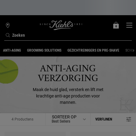
0
MIJN
0 PRODUCT
WINKELZOEKER
MANDJE
Zoeken
Hoofdinhoud
ANTI-AGING
GROOMING SOLUTIONS
GEZICHTREINIGERS EN PRE-SHAVE
SCHER
ANTI-AGING
VERZORGING
Maak de huid glad, versterk en lift met
krachtige anti-age producten voor
mannen.
SORTEER OP
4 Productens
VERFIJNEN
FILTERMENU