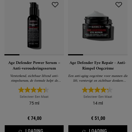
Age Defender Power Serum –
Age Defender Eye Repair - Anti-
Anti-verouderingsserum
Rimpel Oogcrème
Versterkend, zichtbaar liftend anti-
Een anti-aging oogcrème voor mannen die
rimpelserum, de formule helpt de
lift, verstevigt en zichtbaar donkere
verslappende huid zichtbaar verstevigen
kringen vermindert
en rimpels verminderen
Selecteer Een Maat
Selecteer Een Maat
75 ml
14 ml
€ 74,00
€ 51,00
LOADING ...
LOADING ...