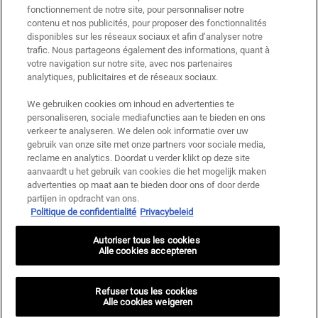
*Welkomstaanbieding geldig voor een eerste bestelling. Niet cumuleerbaar
fonctionnement de notre site, pour personnaliser notre
met andere aanbiedingen of promoties, maar wel cumuleerbaar met «
contenu et nos publicités, pour proposer des fonctionnalités
Cadeau bij aankoop » aanbiedingen. Beperkt tot één keer te gebruiken per
disponibles sur les réseaux sociaux et afin d’analyser notre
klant. Niet geldig op limited editions en bundels.
trafic. Nous partageons également des informations, quant à
votre navigation sur notre site, avec nos partenaires
Deze site wordt beschermd door Cloudflare en het privacybeleid en de
gebruiksvoorwaarden zijn van toepassing.
analytiques, publicitaires et de réseaux sociaux.
We gebruiken cookies om inhoud en advertenties te
personaliseren, sociale mediafuncties aan te bieden en ons
AANMELDEN
verkeer te analyseren. We delen ook informatie over uw
gebruik van onze site met onze partners voor sociale media,
reclame en analytics. Doordat u verder klikt op deze site
aanvaardt u het gebruik van cookies die het mogelijk maken
advertenties op maat aan te bieden door ons of door derde
Fabrikantinformatie
partijen in opdracht van ons.
Politique de confidentialité
Privacybeleid
KIEHL'S
14, rue Royale - 75008 Paris France
Autoriser tous les cookies
kiehls@be.oaccare.com
Alle cookies accepteren
AANKOOPOPTIE
€ - BE (NL)
Refuser tous les cookies
Alle cookies weigeren