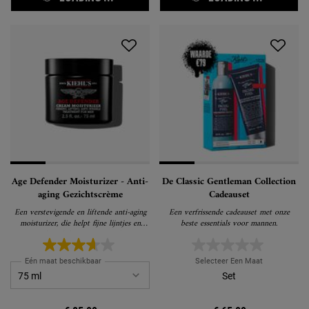
Age Defender Moisturizer - Anti-
De Classic Gentleman Collection
aging Gezichtscrème
Cadeauset
Een verstevigende en liftende anti-aging
Een verfrissende cadeauset met onze
moisturizer, die helpt fijne lijntjes en
beste essentials voor mannen.
rimpels zichtbaar te verminderen
Eén maat beschikbaar
Selecteer Een Maat
Set