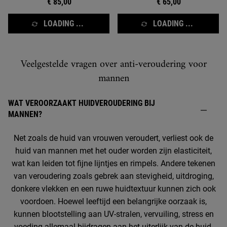
€ 85,00
€ 65,00
LOADING ...
LOADING ...
Veelgestelde vragen over anti-veroudering voor
mannen
WAT VEROORZAAKT HUIDVEROUDERING BIJ
MANNEN?
Net zoals de huid van vrouwen veroudert, verliest ook de
huid van mannen met het ouder worden zijn elasticiteit,
wat kan leiden tot fijne lijntjes en rimpels. Andere tekenen
van veroudering zoals gebrek aan stevigheid, uitdroging,
donkere vlekken en een ruwe huidtextuur kunnen zich ook
voordoen. Hoewel leeftijd een belangrijke oorzaak is,
kunnen blootstelling aan UV-stralen, vervuiling, stress en
voeding allemaal bijdragen aan het uiterlijk van de huid.