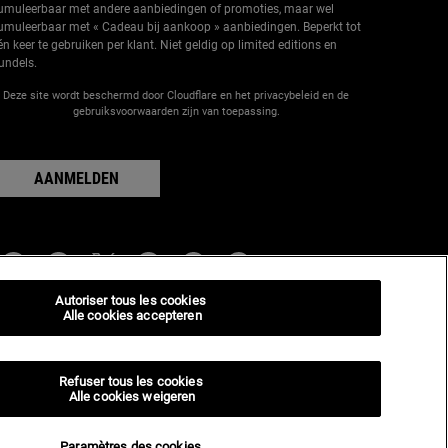
umuleerbaar met andere aanbiedingen of promoties, maar wel
umuleerbaar met « Cadeau bij aankoop » aanbiedingen. Beperkt tot
én keer te gebruiken per klant. Niet geldig op limited editions en
undels.
Deze site wordt beschermd door Cloudflare en het privacybeleid en de
gebruiksvoorwaarden zijn van toepassing.
AANMELDEN
abrikantinformatie
Autoriser tous les cookies
Alle cookies accepteren
IEHL'S
4, rue Royale - 75008 Paris France
iehls@be.oaccare.com
Refuser tous les cookies
Alle cookies weigeren
ANKOOPOPTIE
€ - BE (NL)
Paramètres des cookies