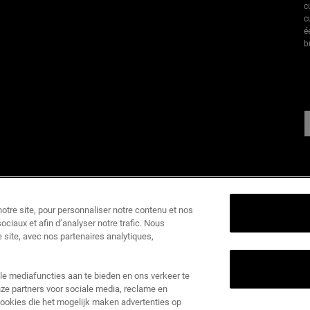
c
c
é
b
F
tre site, pour personnaliser notre contenu et nos
ociaux et afin d’analyser notre trafic. Nous
K
 site, avec nos partenaires analytiques,
1
k
le mediafuncties aan te bieden en ons verkeer te
A
ze partners voor sociale media, reclame en
 cookies die het mogelijk maken advertenties op