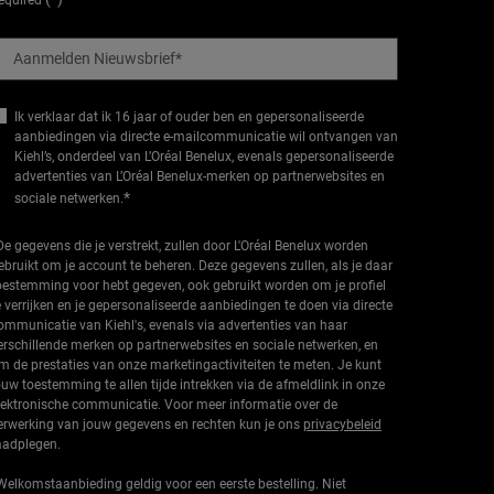
equired
Aanmelden Nieuwsbrief
*
Ik verklaar dat ik 16 jaar of ouder ben en gepersonaliseerde
aanbiedingen via directe e-mailcommunicatie wil ontvangen van
Kiehl’s, onderdeel van L’Oréal Benelux, evenals gepersonaliseerde
advertenties van L’Oréal Benelux-merken op partnerwebsites en
*
sociale netwerken.
De gegevens die je verstrekt, zullen door L'Oréal Benelux worden
ebruikt om je account te beheren. Deze gegevens zullen, als je daar
oestemming voor hebt gegeven, ook gebruikt worden om je profiel
e verrijken en je gepersonaliseerde aanbiedingen te doen via directe
ommunicatie van Kiehl's, evenals via advertenties van haar
erschillende merken op partnerwebsites en sociale netwerken, en
m de prestaties van onze marketingactiviteiten te meten. Je kunt
ouw toestemming te allen tijde intrekken via de afmeldlink in onze
lektronische communicatie. Voor meer informatie over de
erwerking van jouw gegevens en rechten kun je ons
privacybeleid
aadplegen.
Welkomstaanbieding geldig voor een eerste bestelling. Niet