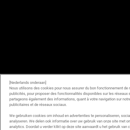
[Nederlands onderaan]
Nous utilisons des cookies pour nous assurer du bon fonctionnement de no
publicités, pour proposer des fonctionnalités disponibles sur les réseaux s
partageons également des informations, quant à votre navigation sur notre
publicitaires et de réseaux sociaux.
We gebruiken cookies om inhoud en advertenties te personaliseren, socia
analyseren. We delen ook informatie over uw gebruik van onze site met on
analytics. Doordat u verder klikt op deze site aanvaardt u het gebruik van