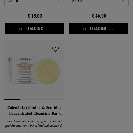
€ 15,00
€ 46,00
LOADING ...
LOADING ...
Calendula Calming & Soothing
Concentrated Cleansing Bar -
Gezichtszeep
Een kalmerende reinigingsbar voor het
gezicht met tot 100 calendulablaadjes die
de huid reinigt en kalmeert zodat ze