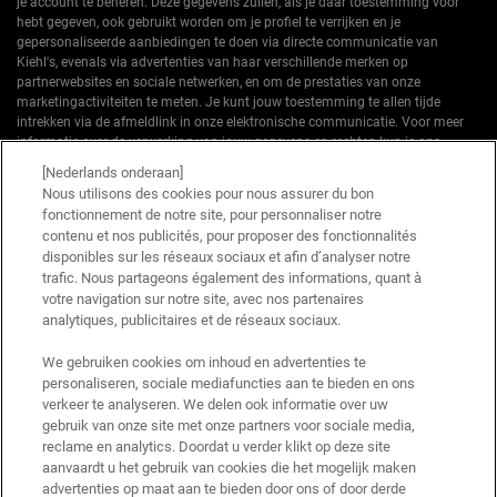
je account te beheren. Deze gegevens zullen, als je daar toestemming voor
hebt gegeven, ook gebruikt worden om je profiel te verrijken en je
gepersonaliseerde aanbiedingen te doen via directe communicatie van
Kiehl's, evenals via advertenties van haar verschillende merken op
partnerwebsites en sociale netwerken, en om de prestaties van onze
marketingactiviteiten te meten. Je kunt jouw toestemming te allen tijde
intrekken via de afmeldlink in onze elektronische communicatie. Voor meer
informatie over de verwerking van jouw gegevens en rechten kun je ons
privacybeleid
raadplegen.
[Nederlands onderaan]
Nous utilisons des cookies pour nous assurer du bon
*Welkomstaanbieding geldig voor een eerste bestelling. Niet cumuleerbaar
fonctionnement de notre site, pour personnaliser notre
met andere aanbiedingen of promoties, maar wel cumuleerbaar met «
contenu et nos publicités, pour proposer des fonctionnalités
Cadeau bij aankoop » aanbiedingen. Beperkt tot één keer te gebruiken per
disponibles sur les réseaux sociaux et afin d’analyser notre
klant. Niet geldig op limited editions en bundels.
trafic. Nous partageons également des informations, quant à
votre navigation sur notre site, avec nos partenaires
Deze site wordt beschermd door Cloudflare en het privacybeleid en de
gebruiksvoorwaarden zijn van toepassing.
analytiques, publicitaires et de réseaux sociaux.
We gebruiken cookies om inhoud en advertenties te
personaliseren, sociale mediafuncties aan te bieden en ons
AANMELDEN
verkeer te analyseren. We delen ook informatie over uw
gebruik van onze site met onze partners voor sociale media,
reclame en analytics. Doordat u verder klikt op deze site
aanvaardt u het gebruik van cookies die het mogelijk maken
advertenties op maat aan te bieden door ons of door derde