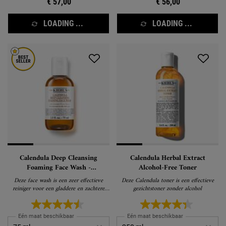
€ 57,00
€ 56,00
LOADING ...
LOADING ...
Calendula Deep Cleansing
Calendula Herbal Extract
Foaming Face Wash -
Alcohol-Free Toner
Gezichtsreiniger
Deze face wash is een zeer effectieve
Deze Calendula toner is een effectieve
reiniger voor een gladdere en zachtere
gezichtstoner zonder alcohol
huid
Eén maat beschikbaar
Eén maat beschikbaar