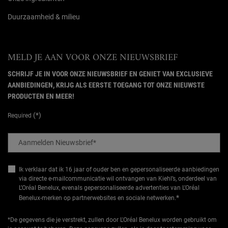
Duurzaamheid & milieu
MELD JE AAN VOOR ONZE NIEUWSBRIEF
SCHRIJF JE IN VOOR ONZE NIEUWSBRIEF EN GENIET VAN EXCLUSIEVE
AANBIEDINGEN, KRIJG ALS EERSTE TOEGANG TOT ONZE NIEUWSTE
PRODUCTEN EN MEER!
(*)
Required
Aanmelden Nieuwsbrief
*
Ik verklaar dat ik 16 jaar of ouder ben en gepersonaliseerde aanbiedingen
via directe e-mailcommunicatie wil ontvangen van Kiehl’s, onderdeel van
L’Oréal Benelux, evenals gepersonaliseerde advertenties van L’Oréal
*
Benelux-merken op partnerwebsites en sociale netwerken.
*De gegevens die je verstrekt, zullen door L'Oréal Benelux worden gebruikt om