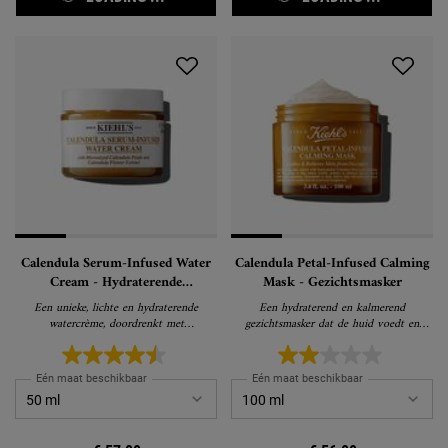
Calendula Serum-Infused Water
Calendula Petal-Infused Calming
Cream - Hydraterende
Mask - Gezichtsmasker
Gezichtscrème
Een unieke, lichte en hydraterende
Een hydraterend en kalmerend
watercrème, doordrenkt met
gezichtsmasker dat de huid voedt en
geconcentreerd Calendula Serum
hydrateert
Eén maat beschikbaar
Eén maat beschikbaar