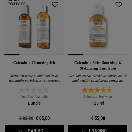
ONLINE
EXCLUSIEF
Calendula Cleansing Kit
Calendula Skin-Soothing &
Stabilizing Emulsion
Verfris en reinig je huid zonder de
Een kalmerende calendula-emulsie die de
natuurlijke vochtbalans te verstoren.
huid verfrist en kalmeert, terwijl het
zichtbaar roodheid & glans verminderd.
One Size Available
Selecteer Een Maat
Bundle
125 ml
Oude prijs
€ 82,00
Nieuwe prijs
€ 65,60
€ 55,00
LOADING ...
LOADING ...