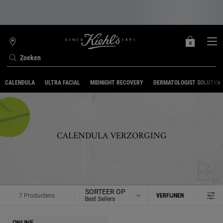
0
MIJN
0 PRODUCT
WINKELZOEKER
MANDJE
Zoeken
Hoofdinhoud
CALENDULA
ULTRA FACIAL
MIDNIGHT RECOVERY
DERMATOLOGIST SOLUTION
CALENDULA VERZORGING
SORTEER OP
7 Productens
VERFIJNEN
FILTERMENU