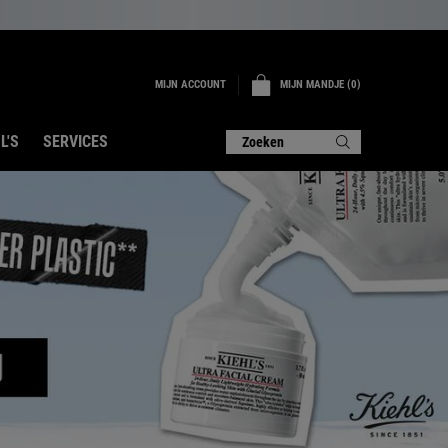
MIJN ACCOUNT
MIJN MANDJE
0
0 PRODUCT
L'S
SERVICES
Zoeken