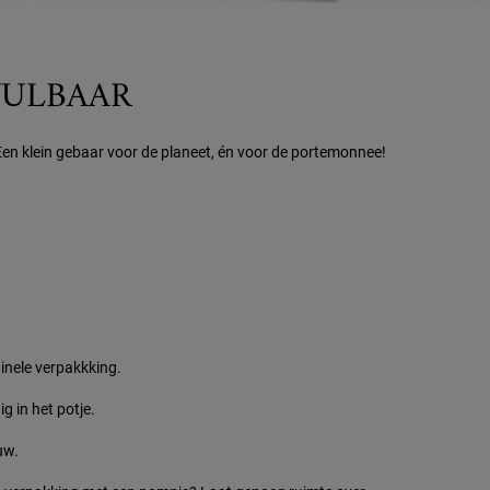
VULBAAR
 Een klein gebaar voor de planeet, én voor de portemonnee!
ginele verpakkking.
g in het potje.
w. ​