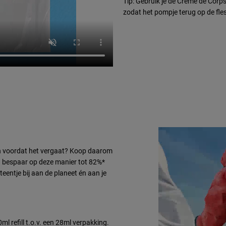
Tip: Gebruik je de Crème de Cor
zodat het pompje terug op de fles
ven voordat het vergaat? Koop daarom
en bespaar op deze manier tot 82%*
teentje bij aan de planeet én aan je
​
l refill t.o.v. een 28ml verpakking.