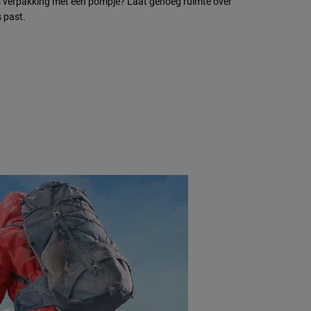
ps verpakking met een pompje? Laat genoeg ruimte over
 past.​