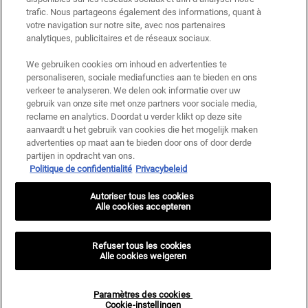
gebruiksvoorwaarden zijn van toepassing.
trafic. Nous partageons également des informations, quant à
votre navigation sur notre site, avec nos partenaires
analytiques, publicitaires et de réseaux sociaux.
AANMELDEN
We gebruiken cookies om inhoud en advertenties te
personaliseren, sociale mediafuncties aan te bieden en ons
verkeer te analyseren. We delen ook informatie over uw
gebruik van onze site met onze partners voor sociale media,
reclame en analytics. Doordat u verder klikt op deze site
Fabrikantinformatie
aanvaardt u het gebruik van cookies die het mogelijk maken
advertenties op maat aan te bieden door ons of door derde
KIEHL'S
14, rue Royale - 75008 Paris France
partijen in opdracht van ons.
Politique de confidentialité
Privacybeleid
kiehls@be.oaccare.com
AANKOOPOPTIE
Autoriser tous les cookies
Alle cookies accepteren
€ - BE (NL)
Refuser tous les cookies
Privacy policy
Gebruiksvoorwaarden
Alle cookies weigeren
Site Map
Paramètres des cookies <br> Cookie-instellingen
© 2026 KIEHL’S SINCE 1851
Paramètres des cookies
Cookie-instellingen