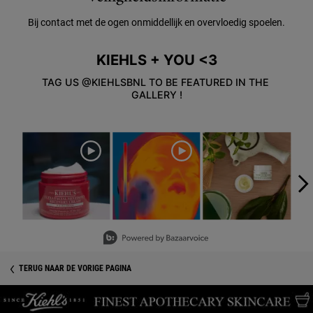
Bij contact met de ogen onmiddellijk en overvloedig spoelen.
KIEHLS + YOU <3
TAG US @KIEHLSBNL TO BE FEATURED IN THE 
GALLERY !
Media Carousel
Carousel with product photos. Use the previous and next buttons to
Slidepanel 1 of 5, Showing items 1 to 3 of 15.
Veiligheidsinformatie
TERUG NAAR DE VORIGE PAGINA