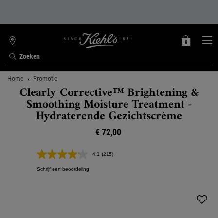
0
MIJN
0 PRODUCT
WINKELZOEKER
MANDJE
Zoeken
Hoofdinhoud
Home
Promotie
Clearly Corrective™ Brightening &
Smoothing Moisture Treatment -
Hydraterende Gezichtscrème
€ 72,00
4.1
(215)
Lees
215
Schrijf een beoordeling
beoordelingen.
Dezelfde
paginalink.