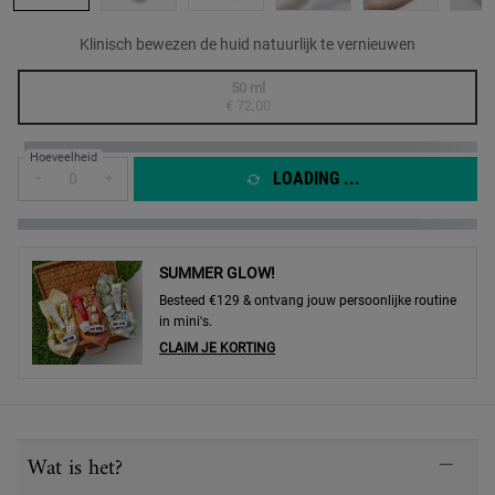
Klinisch bewezen de huid natuurlijk te vernieuwen
One formaat only
50 ml
Geselecteerd
De productvariant is niet in voorraad, {0}
, 1 of 1
€ 72,00
Hoeveelheid
LOADING ...
−
+
SUMMER GLOW!
Besteed €129 & ontvang jouw persoonlijke routine
in mini's.
CLAIM JE KORTING
PDP Sections Accordion
Wat is het?