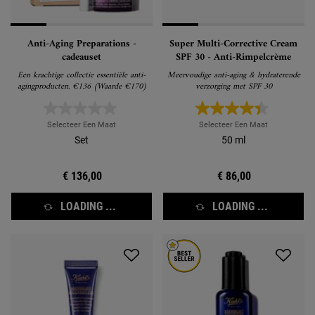
Anti-Aging Preparations -
Super Multi-Corrective Cream
cadeauset
SPF 30 - Anti-Rimpelcrème
Een krachtige collectie essentiële anti-
Meervoudige anti-aging & hydraterende
agingproducten. €136 (Waarde €170)
verzorging met SPF 30
Selecteer Een Maat
Selecteer Een Maat
Set
50 ml
€ 136,00
€ 86,00
LOADING ...
LOADING ...