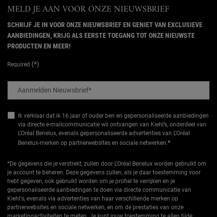
MELD JE AAN VOOR ONZE NIEUWSBRIEF
SCHRIJF JE IN VOOR ONZE NIEUWSBRIEF EN GENIET VAN EXCLUSIEVE
AANBIEDINGEN, KRIJG ALS EERSTE TOEGANG TOT ONZE NIEUWSTE
PRODUCTEN EN MEER!
(*)
Required
Aanmelden Nieuwsbrief
*
Ik verklaar dat ik 16 jaar of ouder ben en gepersonaliseerde aanbiedingen
via directe e-mailcommunicatie wil ontvangen van Kiehl’s, onderdeel van
L’Oréal Benelux, evenals gepersonaliseerde advertenties van L’Oréal
*
Benelux-merken op partnerwebsites en sociale netwerken.
*De gegevens die je verstrekt, zullen door L'Oréal Benelux worden gebruikt om
je account te beheren. Deze gegevens zullen, als je daar toestemming voor
hebt gegeven, ook gebruikt worden om je profiel te verrijken en je
gepersonaliseerde aanbiedingen te doen via directe communicatie van
Kiehl's, evenals via advertenties van haar verschillende merken op
partnerwebsites en sociale netwerken, en om de prestaties van onze
marketingactiviteiten te meten. Je kunt jouw toestemming te allen tijde