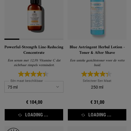
Powerful-Strength Line-Reducing
Blue Astringent Herbal Lotion -
Concentrate
Toner & After Shave
Een serum met 12,5% Vitamine C dat
Een unieke gezichtstoner voor de vette
zichtbaar rimpels vermindert.
huid.
Eén maat beschikbaar
Selecteer Een Maat
250 ml
€ 104,00
€ 31,00
LOADING ...
LOADING ...