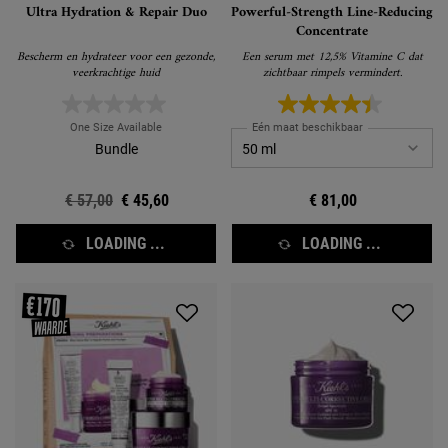
Ultra Hydration & Repair Duo
Powerful-Strength Line-Reducing
Concentrate
Bescherm en hydrateer voor een gezonde,
Een serum met 12,5% Vitamine C dat
veerkrachtige huid
zichtbaar rimpels vermindert.
One Size Available
Eén maat beschikbaar
Bundle
Oude prijs
€ 57,00
Nieuwe prijs
€ 45,60
€ 81,00
LOADING ...
LOADING ...