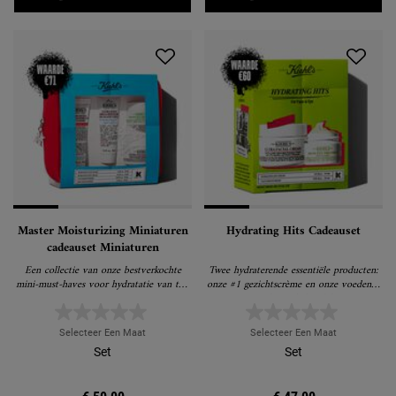
Master Moisturizing Miniaturen
Hydrating Hits Cadeauset
cadeauset Miniaturen
Een collectie van onze bestverkochte
Twee hydraterende essentiële producten:
mini-must-haves voor hydratatie van top
onze #1 gezichtscrème en onze voedende
tot teen.
avocado-oogbehandeling.
Selecteer Een Maat
Selecteer Een Maat
Set
Set