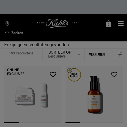
0
MIJN
0 PRODUCT
WINKELZOEKER
MANDJE
Zoeken
Hoofdinhoud
Er zijn geen resultaten gevonden
SORTEER OP
193 Productens
VERFIJNEN
FILTERMENU
ONLINE
EXCLUSIEF