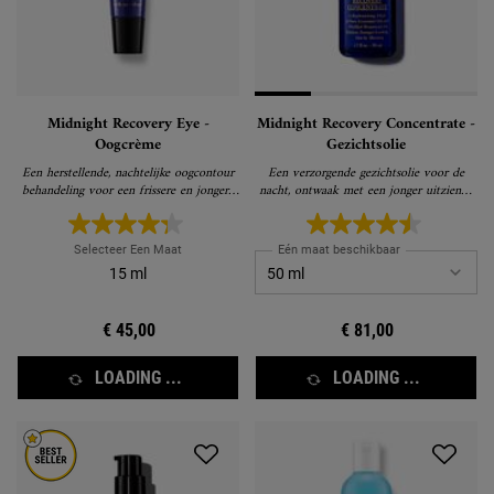
Midnight Recovery Eye -
Midnight Recovery Concentrate -
Oogcrème
Gezichtsolie
Een herstellende, nachtelijke oogcontour
Een verzorgende gezichtsolie voor de
behandeling voor een frissere en jongere
nacht, ontwaak met een jonger uitziende
blik de volgende ochtend
huid
Selecteer Een Maat
Eén maat beschikbaar
15 ml
€ 45,00
€ 81,00
LOADING ...
LOADING ...