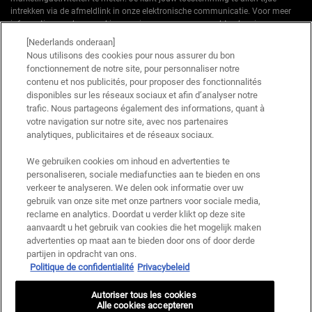
intrekken via de afmeldlink in onze elektronische communicatie. Voor meer
informatie over de verwerking van jouw gegevens en rechten kun je ons
privacybeleid
raadplegen.
[Nederlands onderaan]
Nous utilisons des cookies pour nous assurer du bon
*Welkomstaanbieding geldig voor een eerste bestelling. Niet cumuleerbaar
fonctionnement de notre site, pour personnaliser notre
met andere aanbiedingen of promoties, maar wel cumuleerbaar met «
contenu et nos publicités, pour proposer des fonctionnalités
Cadeau bij aankoop » aanbiedingen. Beperkt tot één keer te gebruiken per
disponibles sur les réseaux sociaux et afin d’analyser notre
klant. Niet geldig op limited editions en bundels.
trafic. Nous partageons également des informations, quant à
votre navigation sur notre site, avec nos partenaires
Deze site wordt beschermd door Cloudflare en het privacybeleid en de
gebruiksvoorwaarden zijn van toepassing.
analytiques, publicitaires et de réseaux sociaux.
We gebruiken cookies om inhoud en advertenties te
personaliseren, sociale mediafuncties aan te bieden en ons
AANMELDEN
verkeer te analyseren. We delen ook informatie over uw
gebruik van onze site met onze partners voor sociale media,
reclame en analytics. Doordat u verder klikt op deze site
aanvaardt u het gebruik van cookies die het mogelijk maken
advertenties op maat aan te bieden door ons of door derde
Fabrikantinformatie
partijen in opdracht van ons.
Politique de confidentialité
Privacybeleid
KIEHL'S
14, rue Royale - 75008 Paris France
Autoriser tous les cookies
kiehls@be.oaccare.com
Alle cookies accepteren