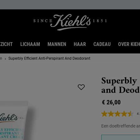
ZICHT
LICHAAM
MANNEN
HAAR
CADEAU
OVER KIEH
en
Superbly Efficient Anti-Perspirant And Deodorant
Superbly 
and Deod
€ 26,00
4.
Een doeltreffende a
One formaat only