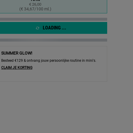
€ 26,00
Geselecteerd
, 1 of 1
(€ 34,67/100 ml.)
LOADING ...
SUMMER GLOW!
Besteed €129 & ontvang jouw persoonlijke routine in mini's.
CLAIM JE KORTING
 and Deodorant - Afbeelding inzoomen