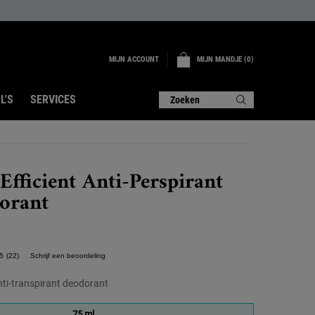
MIJN ACCOUNT
MIJN MANDJE
0
0 PRODUCT
L'S
SERVICES
Zoeken
Efficient Anti-Perspirant
orant
5
(22)
Schrijf een beoordeling
Lees
22
beoordelingen.
nti-transpirant deodorant
Dezelfde
paginalink.
75 ml