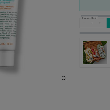
Hoeveelheid
−
+
Superbly Efficient Anti-Perspirant