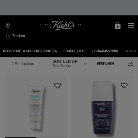
0
MIJN
0 PRODUCT
WINKELZOEKER
MANDJE
Zoeken
Hoofdinhoud
DEODORANT & SCHEERPRODUCTEN
DOUCHE / BAD
LICHAAMSSCRUB
HYDRAT
SORTEER OP
2 Productens
VERFIJNEN
FILTERMENU