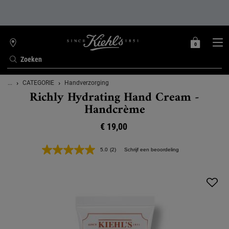
0
MIJN
0 PRODUCT
WINKELZOEKER
MANDJE
Zoeken
Hoofdinhoud
...
CATEGORIE
Handverzorging
Richly Hydrating Hand Cream -
Handcrème
€ 19,00
5.0
(2)
Schrijf een beoordeling
Lees
2
beoordelingen.
Dezelfde
paginalink.