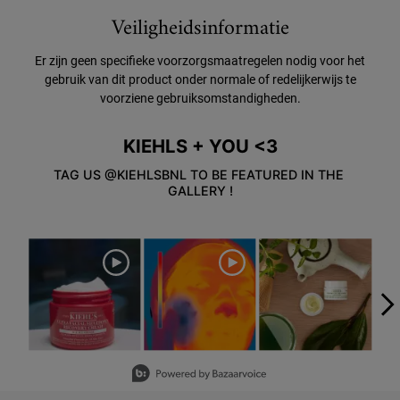
Veiligheidsinformatie
Er zijn geen specifieke voorzorgsmaatregelen nodig voor het
gebruik van dit product onder normale of redelijkerwijs te
voorziene gebruiksomstandigheden.
KIEHLS + YOU <3
Veiligheidsinformatie
TAG US @KIEHLSBNL TO BE FEATURED IN THE 
GALLERY !
Media Carousel
Carousel with product photos. Use the previous and next buttons to
Slidepanel 1 of 5, Showing items 1 to 3 of 15.