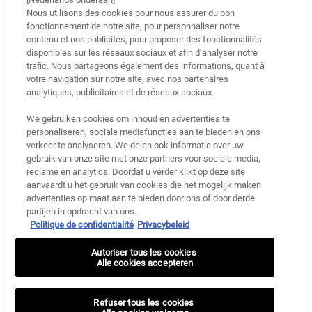
met andere aanbiedingen of promoties, maar wel cumuleerbaar met «
Nous utilisons des cookies pour nous assurer du bon
Cadeau bij aankoop » aanbiedingen. Beperkt tot één keer te gebruiken per
fonctionnement de notre site, pour personnaliser notre
klant. Niet geldig op limited editions en bundels.
contenu et nos publicités, pour proposer des fonctionnalités
Deze site wordt beschermd door Cloudflare en het privacybeleid en de
disponibles sur les réseaux sociaux et afin d’analyser notre
gebruiksvoorwaarden zijn van toepassing.
trafic. Nous partageons également des informations, quant à
votre navigation sur notre site, avec nos partenaires
analytiques, publicitaires et de réseaux sociaux.
AANMELDEN
We gebruiken cookies om inhoud en advertenties te
personaliseren, sociale mediafuncties aan te bieden en ons
verkeer te analyseren. We delen ook informatie over uw
gebruik van onze site met onze partners voor sociale media,
reclame en analytics. Doordat u verder klikt op deze site
Fabrikantinformatie
aanvaardt u het gebruik van cookies die het mogelijk maken
advertenties op maat aan te bieden door ons of door derde
KIEHL'S
14, rue Royale - 75008 Paris France
partijen in opdracht van ons.
Politique de confidentialité
Privacybeleid
kiehls@be.oaccare.com
AANKOOPOPTIE
Autoriser tous les cookies
Alle cookies accepteren
€ - BE (NL)
Refuser tous les cookies
Privacy policy
Gebruiksvoorwaarden