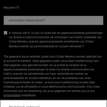
(*)
Required
Aanmelden Nieuwsbrief
*
Ik verklaar dat ik 16 jaar of ouder ben en gepersonaliseerde aanbiedingen
via directe e-mailcommunicatie wil ontvangen van Kiehl’s, onderdeel van
L’Oréal Benelux, evenals gepersonaliseerde advertenties van L’Oréal
*
Benelux-merken op partnerwebsites en sociale netwerken.
*De gegevens die je verstrekt, zullen door L'Oréal Benelux worden gebruikt om
je account te beheren. Deze gegevens zullen, als je daar toestemming voor
hebt gegeven, ook gebruikt worden om je profiel te verrijken en je
gepersonaliseerde aanbiedingen te doen via directe communicatie van
Kiehl's, evenals via advertenties van haar verschillende merken op
partnerwebsites en sociale netwerken, en om de prestaties van onze
marketingactiviteiten te meten. Je kunt jouw toestemming te allen tijde
intrekken via de afmeldlink in onze elektronische communicatie. Voor meer
informatie over de verwerking van jouw gegevens en rechten kun je ons
privacybeleid
raadplegen.
*Welkomstaanbieding geldig voor een eerste bestelling. Niet cumuleerbaar
[Nederlands onderaan]