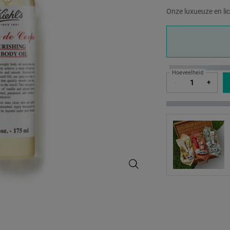
Onze luxueuze en lic
One formaat only
Hoeveelheid
−
+
Crème de Corps Nourishing Dry Bo