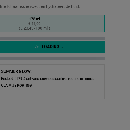
hte lichaamsolie voedt en hydrateert de huid.
175 ml
€ 41,00
Geselecteerd
, 1 of 1
(€ 23,43/100 ml.)
LOADING ...
SUMMER GLOW!
Besteed €129 & ontvang jouw persoonlijke routine in mini's.
CLAIM JE KORTING
dy Oil - Afbeelding inzoomen