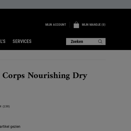
MIJN ACCOUNT
MIJN MANDJE
0
0 PRODUCT
L'S
SERVICES
Zoeken
 Corps Nourishing Dry
4
(138)
Lees
138
beoordelingen.
Dezelfde
paginalink.
rtikel gezien