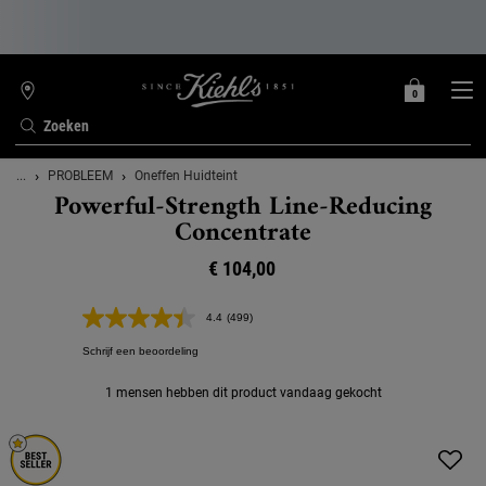
0
MIJN
0 PRODUCT
WINKELZOEKER
MANDJE
Zoeken
Hoofdinhoud
...
PROBLEEM
Oneffen Huidteint
Powerful-Strength Line-Reducing
Concentrate
€ 104,00
4.4
(499)
Lees
499
Schrijf een beoordeling
beoordelingen.
Dezelfde
paginalink.
1 mensen hebben dit product vandaag gekocht