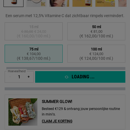
Een serum met 12,5% Vitamine C dat zichtbaar rimpels vermindert.
Kies een formaat:
15 ml
50 ml
€ 30,00
Oude prijs
Nieuwe prijs
€ 24,00
€ 81,00
Geselecteerd
De productvariant is niet in voorraad, {0}
, 1 of 4
Geselecteerd
, 2 of 4
(€ 160,00/100 ml.)
(€ 162,00/100 ml.)
75 ml
100 ml
€ 104,00
€ 124,00
Geselecteerd
, 3 of 4
Geselecteerd
, 4 of 4
(€ 138,67/100 ml.)
(€ 124,00/100 ml.)
Hoeveelheid
LOADING ...
−
+
SUMMER GLOW!
Besteed €129 & ontvang jouw persoonlijke routine
in mini's.
CLAIM JE KORTING