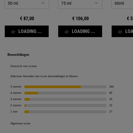
vernieuwing met minimaal
ongemak.
€ 87,00
€ 106,00
€ 5
LOADING ...
LOADING ...
LOA
Veiligheidsinformatie
PDP Reviews