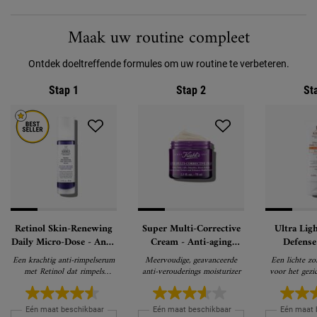
PDP Routine Section
Maak uw routine compleet
Ontdek doeltreffende formules om uw routine te verbeteren.
Stap 1
Stap 2
St
Retinol Skin-Renewing
Super Multi-Corrective
Ultra Lig
Daily Micro-Dose - Anti-
Cream - Anti-aging
Defense
Rimpel Serum
Gezichtscrème
Zonnebran
Een krachtig anti-rimpelserum
Meervoudige, geavanceerde
Een lichte z
het G
met Retinol dat rimpels
anti-verouderings moisturizer
voor het gezi
zichtbaar vermindert, de huid
PA, beschermt
verstevigt en de huidtextuur
verv
verfijnt voor zichtbare
Eén maat beschikbaar
Eén maat beschikbaar
Eén maat 