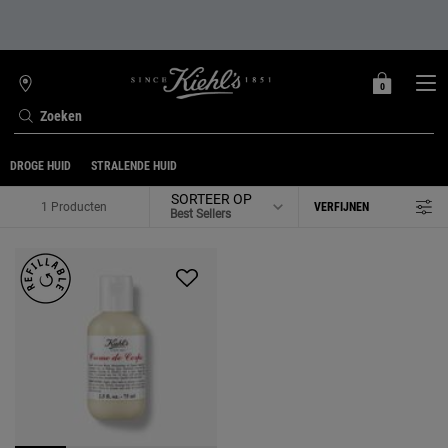
0
MIJN
0 PRODUCT
WINKELZOEKER
MANDJE
Zoeken
Hoofdinhoud
DROGE HUID
STRALENDE HUID
SORTEER OP
1 Producten
VERFIJNEN
FILTERMENU