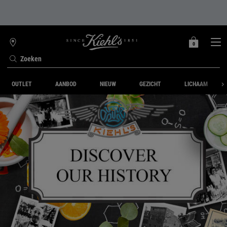
0
MIJN
0 PRODUCT
WINKELZOEKER
MANDJE
Zoeken
Hoofdinhoud
OUTLET
AANBOD
NIEUW
GEZICHT
LICHAAM