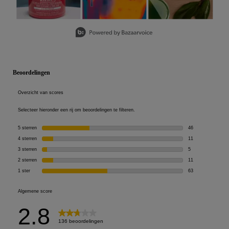
Slidepanel 1 of 5, Showing items 1 to 3 of 15.
PDP Reviews