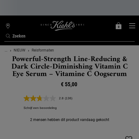
0
MIJN
0 PRODUCT
WINKELZOEKER
MANDJE
Zoeken
Hoofdinhoud
...
NIEUW
Reisformaten
Powerful-Strength Line-Reducing &
Dark Circle-Diminishing Vitamin C
Eye Serum – Vitamine C Oogserum
€ 55,00
2.8
(136)
Lees
136
Schrijf een beoordeling
beoordelingen.
Dezelfde
paginalink.
2 mensen hebben dit product vandaag gekocht