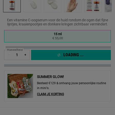
Een vitamine C-oogserum voor de huid rondom de ogen dat fijne
lijntjes, kraaienpootjes en donkere kringen zichtbaar vermindert.
One formaat only
15 ml
Geselecteerd
, 1 of 1
€ 55,00
Hoeveelheid
LOADING ...
−
+
SUMMER GLOW!
Besteed €129 & ontvang jouw persoonlijke routine
in mini's.
CLAIM JE KORTING