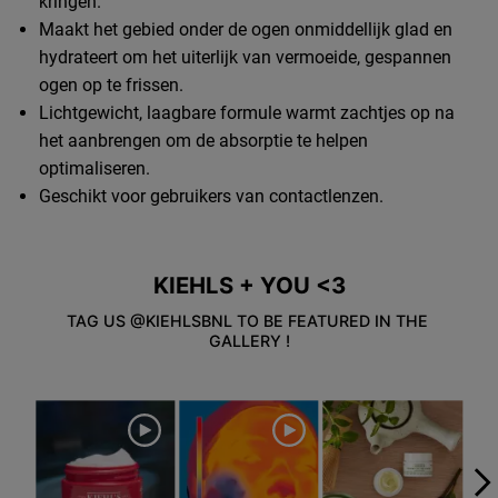
kringen.
Maakt het gebied onder de ogen onmiddellijk glad en
hydrateert om het uiterlijk van vermoeide, gespannen
ogen op te frissen.
Lichtgewicht, laagbare formule warmt zachtjes op na
het aanbrengen om de absorptie te helpen
optimaliseren.
Geschikt voor gebruikers van contactlenzen.
KIEHLS + YOU <3
Veiligheidsinformatie
TAG US @KIEHLSBNL TO BE FEATURED IN THE 
GALLERY !
Media Carousel
Carousel with product photos. Use the previous and next buttons to