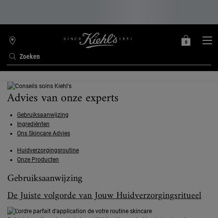
0
MIJN
0 PRODUCT
WINKELZOEKER
MANDJE
Zoeken
Hoofdinhoud
Advies van onze experts
Gebruiksaanwijzing
Ingrediënten
Ons Skincare Advies
Huidverzorgingsroutine
Onze Producten
Gebruiksaanwijzing
De Juiste volgorde van Jouw Huidverzorgingsritueel