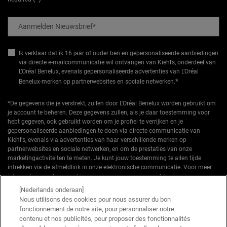
Aanmelden Nieuwsbrief
*
Ik verklaar dat ik 16 jaar of ouder ben en gepersonaliseerde aanbiedingen
via directe e-mailcommunicatie wil ontvangen van Kiehl’s, onderdeel van
L’Oréal Benelux, evenals gepersonaliseerde advertenties van L’Oréal
*
Benelux-merken op partnerwebsites en sociale netwerken.
*De gegevens die je verstrekt, zullen door L'Oréal Benelux worden gebruikt om
je account te beheren. Deze gegevens zullen, als je daar toestemming voor
hebt gegeven, ook gebruikt worden om je profiel te verrijken en je
gepersonaliseerde aanbiedingen te doen via directe communicatie van
Kiehl's, evenals via advertenties van haar verschillende merken op
partnerwebsites en sociale netwerken, en om de prestaties van onze
marketingactiviteiten te meten. Je kunt jouw toestemming te allen tijde
intrekken via de afmeldlink in onze elektronische communicatie. Voor meer
informatie over de verwerking van jouw gegevens en rechten kun je ons
privacybeleid
raadplegen.
[Nederlands onderaan]
Nous utilisons des cookies pour nous assurer du bon
*Welkomstaanbieding geldig voor een eerste bestelling. Niet cumuleerbaar
fonctionnement de notre site, pour personnaliser notre
met andere aanbiedingen of promoties, maar wel cumuleerbaar met «
contenu et nos publicités, pour proposer des fonctionnalités
Cadeau bij aankoop » aanbiedingen. Beperkt tot één keer te gebruiken per