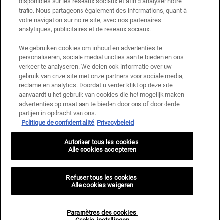
disponibles sur les réseaux sociaux et afin d’analyser notre
klant. Niet geldig op limited editions en bundels.
trafic. Nous partageons également des informations, quant à
votre navigation sur notre site, avec nos partenaires
Deze site wordt beschermd door Cloudflare en het privacybeleid en de
gebruiksvoorwaarden zijn van toepassing.
analytiques, publicitaires et de réseaux sociaux.
We gebruiken cookies om inhoud en advertenties te
personaliseren, sociale mediafuncties aan te bieden en ons
AANMELDEN
verkeer te analyseren. We delen ook informatie over uw
gebruik van onze site met onze partners voor sociale media,
reclame en analytics. Doordat u verder klikt op deze site
aanvaardt u het gebruik van cookies die het mogelijk maken
advertenties op maat aan te bieden door ons of door derde
Fabrikantinformatie
partijen in opdracht van ons.
Politique de confidentialité
Privacybeleid
KIEHL'S
14, rue Royale - 75008 Paris France
Autoriser tous les cookies
kiehls@be.oaccare.com
Alle cookies accepteren
AANKOOPOPTIE
€ - BE (NL)
Refuser tous les cookies
Alle cookies weigeren
Privacy policy
Gebruiksvoorwaarden
Paramètres des cookies
Site Map
Paramètres des cookies <br> Cookie-instellingen
Cookie-instellingen