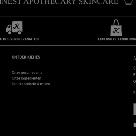
ATIS LEVERING VANAF €60
EXCLUSIEVE AANBIEDIN
ONTDEK KIEHL'S
S
Onze geschiedenis
E
Onze ingrediënten
O
Duurzaamheid & milieu
R