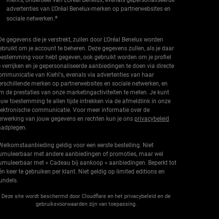
Kiehl’s, onderdeel van L’Oréal Benelux, evenals gepersonaliseerde
advertenties van L’Oréal Benelux-merken op partnerwebsites en
*
sociale netwerken.
De gegevens die je verstrekt, zullen door L'Oréal Benelux worden
ebruikt om je account te beheren. Deze gegevens zullen, als je daar
oestemming voor hebt gegeven, ook gebruikt worden om je profiel
e verrijken en je gepersonaliseerde aanbiedingen te doen via directe
ommunicatie van Kiehl's, evenals via advertenties van haar
erschillende merken op partnerwebsites en sociale netwerken, en
m de prestaties van onze marketingactiviteiten te meten. Je kunt
ouw toestemming te allen tijde intrekken via de afmeldlink in onze
lektronische communicatie. Voor meer informatie over de
erwerking van jouw gegevens en rechten kun je ons
privacybeleid
aadplegen.
Welkomstaanbieding geldig voor een eerste bestelling. Niet
umuleerbaar met andere aanbiedingen of promoties, maar wel
umuleerbaar met « Cadeau bij aankoop » aanbiedingen. Beperkt tot
én keer te gebruiken per klant. Niet geldig op limited editions en
undels.
Deze site wordt beschermd door Cloudflare en het privacybeleid en de
gebruiksvoorwaarden zijn van toepassing.