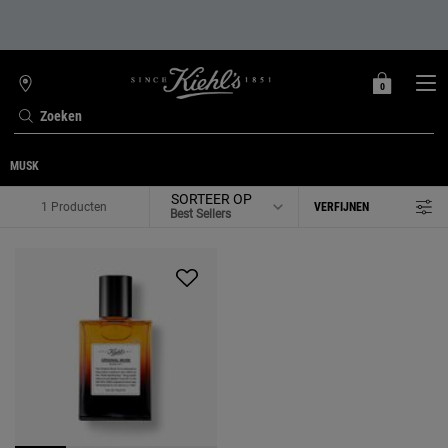
0
MIJN
0 PRODUCT
WINKELZOEKER
MANDJE
Zoeken
Hoofdinhoud
MUSK
SORTEER OP
1 Producten
VERFIJNEN
FILTERMENU