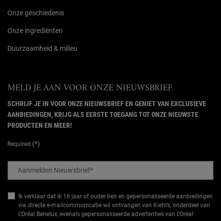
Onze geschiedenis
Onze ingrediënten
Duurzaamheid & milieu
MELD JE AAN VOOR ONZE NIEUWSBRIEF
SCHRIJF JE IN VOOR ONZE NIEUWSBRIEF EN GENIET VAN EXCLUSIEVE
AANBIEDINGEN, KRIJG ALS EERSTE TOEGANG TOT ONZE NIEUWSTE
PRODUCTEN EN MEER!
(*)
Required
Aanmelden Nieuwsbrief
*
Ik verklaar dat ik 16 jaar of ouder ben en gepersonaliseerde aanbiedingen
via directe e-mailcommunicatie wil ontvangen van Kiehl’s, onderdeel van
L’Oréal Benelux, evenals gepersonaliseerde advertenties van L’Oréal