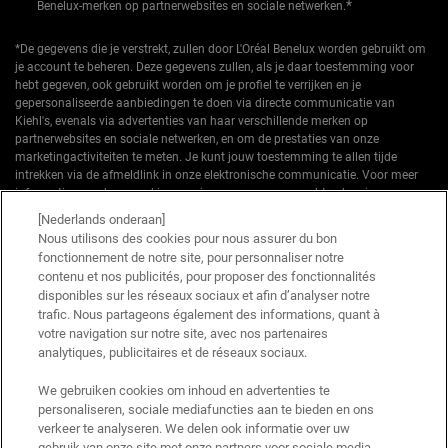
*
Benelux-merken op partnerwebsites en sociale netwerken.
*De gegevens die je verstrekt, zullen door L'Oréal Benelux worden gebruikt om
je account te beheren. Deze gegevens zullen, als je daar toestemming voor
hebt gegeven, ook gebruikt worden om je profiel te verrijken en je
gepersonaliseerde aanbiedingen te doen via directe communicatie van
Kiehl's, evenals via advertenties van haar verschillende merken op
partnerwebsites en sociale netwerken, en om de prestaties van onze
marketingactiviteiten te meten. Je kunt jouw toestemming te allen tijde
intrekken via de afmeldlink in onze elektronische communicatie. Voor meer
informatie over de verwerking van jouw gegevens en rechten kun je ons
privacybeleid
raadplegen.
[Nederlands onderaan]
Nous utilisons des cookies pour nous assurer du bon
*Welkomstaanbieding geldig voor een eerste bestelling. Niet cumuleerbaar
fonctionnement de notre site, pour personnaliser notre
met andere aanbiedingen of promoties, maar wel cumuleerbaar met «
contenu et nos publicités, pour proposer des fonctionnalités
Cadeau bij aankoop » aanbiedingen. Beperkt tot één keer te gebruiken per
disponibles sur les réseaux sociaux et afin d’analyser notre
klant. Niet geldig op limited editions en bundels.
trafic. Nous partageons également des informations, quant à
votre navigation sur notre site, avec nos partenaires
Deze site wordt beschermd door Cloudflare en het privacybeleid en de
gebruiksvoorwaarden zijn van toepassing.
analytiques, publicitaires et de réseaux sociaux.
We gebruiken cookies om inhoud en advertenties te
personaliseren, sociale mediafuncties aan te bieden en ons
AANMELDEN
verkeer te analyseren. We delen ook informatie over uw
gebruik van onze site met onze partners voor sociale media,