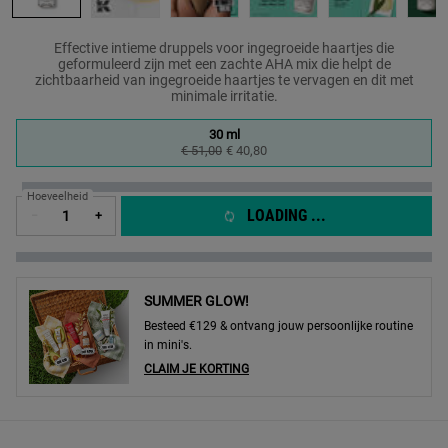
Effective intieme druppels voor ingegroeide haartjes die
geformuleerd zijn met een zachte AHA mix die helpt de
zichtbaarheid van ingegroeide haartjes te vervagen en dit met
minimale irritatie.
One formaat only
30 ml
Geselecteerd
, 1 of 1
€ 51,00
Oude prijs
Nieuwe prijs
€ 40,80
Hoeveelheid
LOADING ...
−
+
SUMMER GLOW!
Besteed €129 & ontvang jouw persoonlijke routine
in mini's.
CLAIM JE KORTING