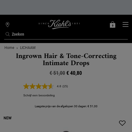
0
MIJN
0 PRODUCT
WINKELZOEKER
MANDJE
Zoeken
Hoofdinhoud
Home
LICHAAM
Ingrown Hair & Tone-Correcting
Intimate Drops
€ 51,00
Oude prijs
Nieuwe prijs
€ 40,80
4.6
(15)
Lees
15
Schrijf een beoordeling
beoordelingen.
Dezelfde
paginalink.
Laagste prijs van de afgelopen 30 dagen: € 51,00
NEW