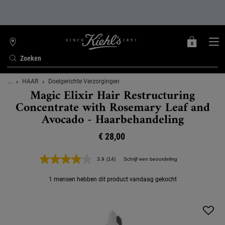
0
MIJN
0 PRODUCT
WINKELZOEKER
MANDJE
Zoeken
Hoofdinhoud
...
HAAR
Doelgerichte Verzorgingen
Magic Elixir Hair Restructuring
Concentrate with Rosemary Leaf and
Avocado - Haarbehandeling
€ 28,00
3.9
(14)
Schrijf een beoordeling
Lees
14
beoordelingen.
1 mensen hebben dit product vandaag gekocht
Dezelfde
paginalink.