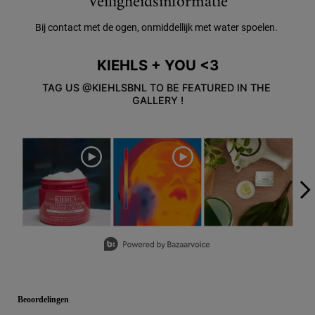
Veiligheidsinformatie
Bij contact met de ogen, onmiddellijk met water spoelen.
KIEHLS + YOU <3
TAG US @KIEHLSBNL TO BE FEATURED IN THE 
GALLERY !
Media Carousel
Carousel with product photos. Use the previous and next buttons to
Slidepanel 1 of 5, Showing items 1 to 3 of 15.
PDP Reviews