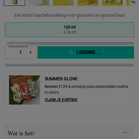
Een lichte haarbehandeling voor glanzend en gezond haar
One formaat only
125 ml
Geselecteerd
, 1 of 1
€ 28,00
Hoeveelheid
LOADING ...
−
+
SUMMER GLOW!
Besteed €129 & ontvang jouw persoonlijke routine
in mini's.
CLAIM JE KORTING
PDP Sections Accordion
Wat is het?