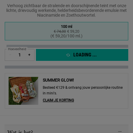
Verhoog zichtbaar de stralende en doorschijnende teint met onze
lichte, drievoudig werkende, helderheidsbevorderende emulsie met
Niacinamide en Zoethoutwortel.
One formaat only
100 ml
€ 74,00
Oude prijs
Nieuwe prijs
€ 59,20
Geselecteerd
, 1 of 1
(€ 59,20/100 ml.)
Hoeveelheid
LOADING ...
−
+
SUMMER GLOW!
Besteed €129 & ontvang jouw persoonlijke routine
in mini's.
CLAIM JE KORTING
PDP Sections Accordion
Wat is het?