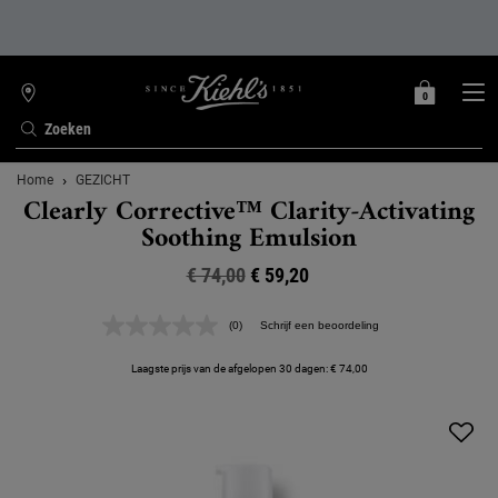
0
MIJN
0 PRODUCT
WINKELZOEKER
MANDJE
Zoeken
Hoofdinhoud
Home
GEZICHT
Clearly Corrective™ Clarity-Activating
Soothing Emulsion
€ 74,00
Oude prijs
Nieuwe prijs
€ 59,20
(0)
Schrijf een beoordeling
Geen
scorewaarde.
Dezelfde
Laagste prijs van de afgelopen 30 dagen: € 74,00
paginalink.