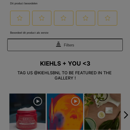
KIEHLS + YOU <3
Veiligheidsinformatie
TAG US @KIEHLSBNL TO BE FEATURED IN THE 
GALLERY !
Media Carousel
Carousel with product photos. Use the previous and next buttons to