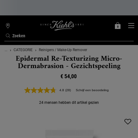
0
MIJN
0 PRODUCT
WINKELZOEKER
MANDJE
Zoeken
Hoofdinhoud
...
CATEGORIE
Reinigers / Make-Up Remover
Epidermal Re-Texturizing Micro-
Dermabrasion - Gezichtspeeling
€ 54,00
4.8
(28)
Schrijf een beoordeling
Lees
28
beoordelingen.
24 mensen hebben dit artikel gezien
Dezelfde
paginalink.