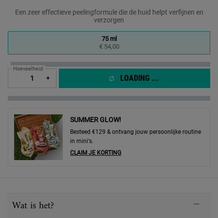
Een zeer effectieve peelingformule die de huid helpt verfijnen en
verzorgen
One formaat only
75 ml
Geselecteerd
, 1 of 1
€ 54,00
Hoeveelheid
LOADING ...
−
+
SUMMER GLOW!
Besteed €129 & ontvang jouw persoonlijke routine
in mini's.
CLAIM JE KORTING
PDP Sections Accordion
Wat is het?