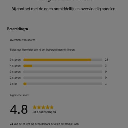
Bij contact met de ogen onmiddellijk en overvloedig spoelen.
Veiligheidsinformatie
PDP Reviews