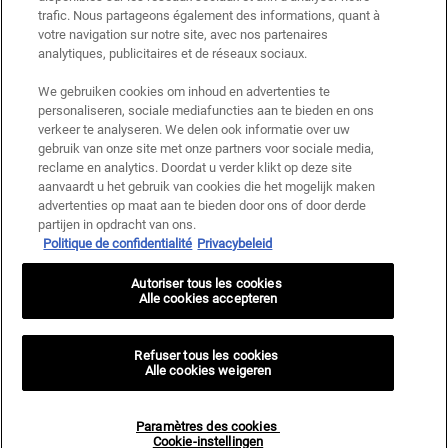
trafic. Nous partageons également des informations, quant à
votre navigation sur notre site, avec nos partenaires
analytiques, publicitaires et de réseaux sociaux.
We gebruiken cookies om inhoud en advertenties te
personaliseren, sociale mediafuncties aan te bieden en ons
verkeer te analyseren. We delen ook informatie over uw
gebruik van onze site met onze partners voor sociale media,
reclame en analytics. Doordat u verder klikt op deze site
aanvaardt u het gebruik van cookies die het mogelijk maken
advertenties op maat aan te bieden door ons of door derde
partijen in opdracht van ons.
Politique de confidentialité
Privacybeleid
Autoriser tous les cookies
Alle cookies accepteren
Refuser tous les cookies
Alle cookies weigeren
Paramètres des cookies
Cookie-instellingen