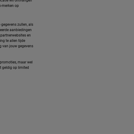
icatie wil ontvangen
ux-merken op
 gegevens zullen, als
iseerde aanbiedingen
 partnerwebsites en
g te allen tijde
ing van jouw gegevens
 promoties, maar wel
 geldig op limited