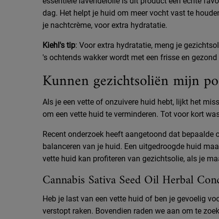
essentiële lavendelolie is dit product een echte favor
dag. Het helpt je huid om meer vocht vast te houde
je nachtcrème, voor extra hydratatie.
Kiehl's tip
: Voor extra hydratatie, meng je gezichtso
's ochtends wakker wordt met een frisse en gezond u
Kunnen gezichtsoliën mijn po
Als je een vette of onzuivere huid hebt, lijkt het m
om een vette huid te verminderen. Tot voor kort was
Recent onderzoek heeft aangetoond dat bepaalde ol
balanceren van je huid. Een uitgedroogde huid maak
vette huid kan profiteren van gezichtsolie, als je ma
Cannabis Sativa Seed Oil Herbal Conc
Heb je last van een vette huid of ben je gevoelig vo
verstopt raken. Bovendien raden we aan om te zoek