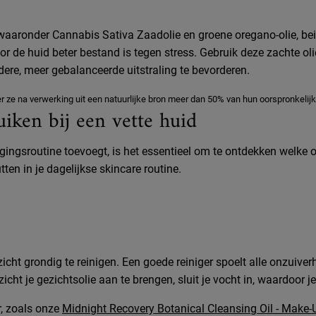
 waaronder Cannabis Sativa Zaadolie en groene oregano-olie, be
oor de huid beter bestand is tegen stress. Gebruik deze zachte ol
re, meer gebalanceerde uitstraling te bevorderen.
 ze na verwerking uit een natuurlijke bron meer dan 50% van hun oorspronkelij
uiken bij een vette huid
rgingsroutine toevoegt, is het essentieel om te ontdekken welke o
ten in je dagelijkse skincare routine.
gezicht grondig te reinigen. Een goede reiniger spoelt alle onzuiv
cht je gezichtsolie aan te brengen, sluit je vocht in, waardoor je
r, zoals onze
Midnight Recovery Botanical Cleansing Oil - Make