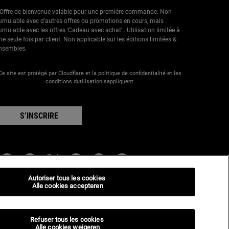
 Offre de bienvenue valable pour une première commande. Non
umulable avec d'autres offres ou promotions en cours, mais
umulable avec les offres 'Cadeau avec achat' . Utilisation limitée à
ne seule fois par client. Non applicable sur les éditions limitées &
nsembles.
Ce site est protégé par Cloudflare et la politique de confidentialité et les
conditions dutilisation sappliquent.
S’INSCRIRE
nformations sur le fabricant
Autoriser tous les cookies
Alle cookies accepteren
IEHL'S
4, rue Royale - 75008 Paris France
iehls@be.oaccare.com
Refuser tous les cookies
Alle cookies weigeren