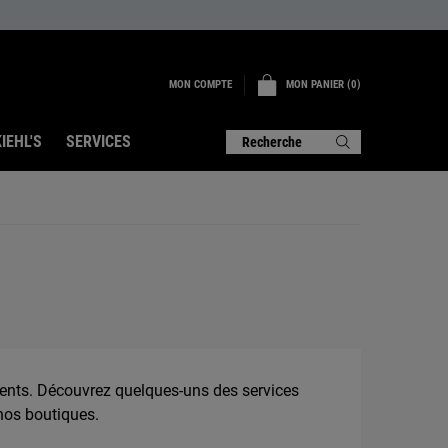
MON COMPTE
MON PANIER
0
0 PRODUIT
IEHL'S
SERVICES
Recherche
clients. Découvrez quelques-uns des services
nos boutiques.