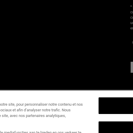
*
c
c
u
e
I
tre site, pour personnaliser notre contenu et nos
ociaux et afin d’analyser notre trafic. Nous
K
 site, avec nos partenaires analytiques,
1
k
le mediafuncties aan te bieden en ons verkeer te