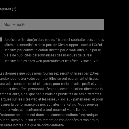
(*)
equired
Mon e-mail
*
Je déclare être âgé(e) d'au moins 16 ans et souhaite recevoir des
offres personnalisées de la part de Kiehl’s, appartenant à L’Oréal
Benelux, par communication directe par e-mail, ainsi que par le
biais de publicités personnalisées des marques de L’Oréal
*
Benelux sur les sites web partenaires et les réseaux sociaux.
Les données que vous nous fournissez seront utilisées par L'Oréal
enelux pour gérer votre compte. Elles seront également utilisées,
vec votre consentement ci-dessus, pour enrichir votre profil et vous
roposer des offres personnalisées par communication directe de la
art de Kiehl's, ainsi que par le biais de publicités de ses différentes
arques sur les sites web et les réseaux sociaux partenaires, et pour
esurer la performance de nos activités marketing. Vous pouvez
étracter votre consentement à tout moment via le lien de
ésabonnement présent dans nos communications électroniques.
our en savoir plus sur le traitement de vos données et vos droits,
onsultez notre
Politique de confidentialité.