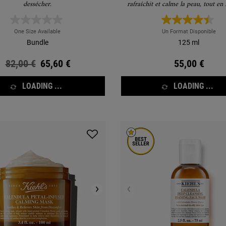
dessécher.
rafraîchit et calme la peau, tout en
visiblement les rougeurs et la bri
One Size Available
Un Format Disponible
Bundle
125 ml
Ancien prix
82,00 €
Nouveau prix
65,60 €
55,00 €
LOADING ...
LOADING ...