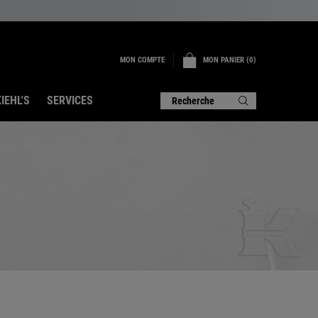
MON COMPTE
MON PANIER
0
0 PRODUIT
IEHL'S
SERVICES
Recherche