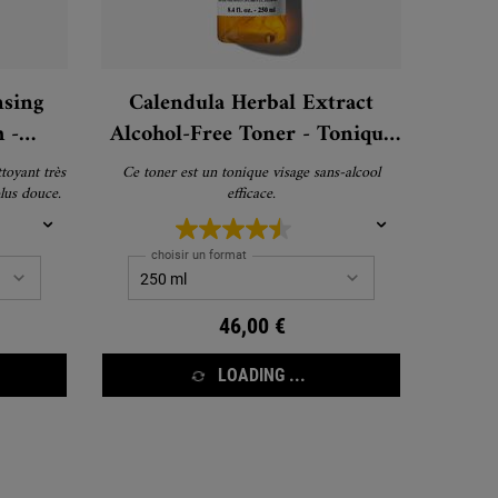
nsing
Calendula Herbal Extract
 -
Alcohol-Free Toner - Tonique
sans alcool
toyant très
Ce toner est un tonique visage sans-alcool
plus douce.
efficace.
choisir un format
46,00 €
LOADING ...