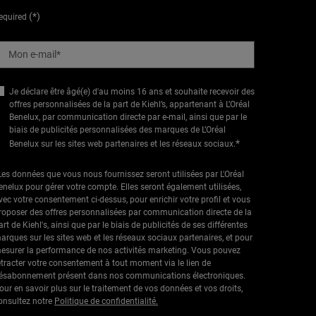
(*)
equired
Mon e-mail
*
Je déclare être âgé(e) d'au moins 16 ans et souhaite recevoir des
offres personnalisées de la part de Kiehl’s, appartenant à L’Oréal
Benelux, par communication directe par e-mail, ainsi que par le
biais de publicités personnalisées des marques de L’Oréal
*
Benelux sur les sites web partenaires et les réseaux sociaux.
Les données que vous nous fournissez seront utilisées par L'Oréal
enelux pour gérer votre compte. Elles seront également utilisées,
vec votre consentement ci-dessus, pour enrichir votre profil et vous
roposer des offres personnalisées par communication directe de la
art de Kiehl's, ainsi que par le biais de publicités de ses différentes
arques sur les sites web et les réseaux sociaux partenaires, et pour
esurer la performance de nos activités marketing. Vous pouvez
étracter votre consentement à tout moment via le lien de
ésabonnement présent dans nos communications électroniques.
our en savoir plus sur le traitement de vos données et vos droits,
onsultez notre
Politique de confidentialité.