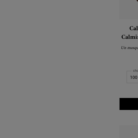
Cal
Calmi
Un masque
cho