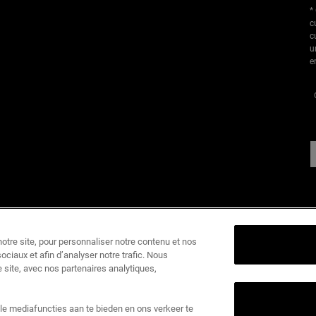
*
c
c
u
e
I
tre site, pour personnaliser notre contenu et nos
ociaux et afin d’analyser notre trafic. Nous
K
 site, avec nos partenaires analytiques,
1
k
le mediafuncties aan te bieden en ons verkeer te
O