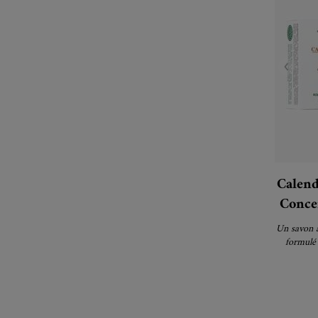
Calend
Conce
Un savon a
formulé 
calend