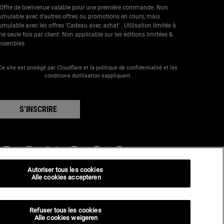
 Offre de bienvenue valable pour une première commande. Non
umulable avec d'autres offres ou promotions en cours, mais
umulable avec les offres 'Cadeau avec achat' . Utilisation limitée à
ne seule fois par client. Non applicable sur les éditions limitées &
nsembles.
Ce site est protégé par Cloudflare et la politique de confidentialité et les
conditions dutilisation sappliquent.
S’INSCRIRE
Autoriser tous les cookies
nformations sur le fabricant
Alle cookies accepteren
IEHL'S
4, rue Royale - 75008 Paris France
iehls@be.oaccare.com
Refuser tous les cookies
Alle cookies weigeren
PTIONS D'ACHAT
€ - BE (FR)