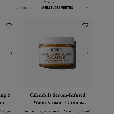
Trier par
7 Produits
ing &
Calendula Serum-Infused
on
Water Cream - Crème
hydratante pour le visage
ula qui
Une crème aqueuse unique, légère et hydratante,