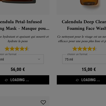
endula Petal-Infused
Calendula Deep Clea
ng Mask - Masque pour
Foaming Face Wash
le visage
Nettoyant visage
 hydratant et apaisant qui nourrit et
Ce nettoyant pour le visage est un net
hydrate la peau
efficace pour une peau plus lisse et 
isir un format
choisir un format
56,00 €
15,00 €
LOADING ...
LOADING ...