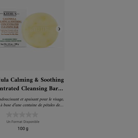
ula Calming & Soothing
ntrated Cleansing Bar -
Savon visage
doucissant et apaisant pour le visage,
à base d’une centaine de pétales de
ula pour une agréable sensation de
fraîcheur et de confort.
Un Format Disponible
100 g