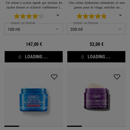
pigmentaire
Un sérum à action rapide qui atténue les
Une crème hydratante stimulante et non
taches brunes et éclaircit visiblement le
grasse pour le visage, enrichie en
teint, avec une illustration festive de
vitamines, qui donne de l'énergie à votre
Marylou Faure.
peau.
choisir un format
choisir un format
147,00 €
52,00 €
LOADING ...
LOADING ...