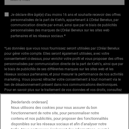
Je déclare être âgé(e) d'au moins 16 ans et souhaite recevoir des offres
personnalisées de la part de Kiehl’s, appartenant à L’Oréal Benelux, par
communication directe par e-mail, ainsi que par le biais de publicités
personnalisées des marques de L’Oréal Benelux sur les sites web
*
partenaires et les réseaux sociaux.
*Les données que vous nous fournissez seront utilisées par L'Oréal Benelux
pour gérer votre compte. Elles seront également utilisées, avec votre
consentement ci-dessus, pour enrichir votre profil et vous proposer des offres
personnalisées par communication directe de la part de Kiehl's, ainsi que par
le biais de publicités de ses différentes marques sur les sites web et les
réseaux sociaux partenaires, et pour mesurer la performance de nos activités
marketing. Vous pouvez rétracter votre consentement à tout moment via le
lien de désabonnement présent dans nos communications électroniques.
Pour en savoir plus sur le traitement de vos données et vos droits, consultez
notre
Politique de confidentialité.
[Nederlands onderaan]
* Offre de bienvenue valable pour une première commande. Non cumulable
Nous utilisons des cookies pour nous assurer du bon
avec d'autres offres ou promotions en cours, mais cumulable avec les offres
fonctionnement de notre site, pour personnaliser notre
'Cadeau avec achat' . Utilisation limitée à une seule fois par client. Non
contenu et nos publicités, pour proposer des fonctionnalités
applicable sur les éditions limitées & ensembles.
disponibles sur les réseaux sociaux et afin d’analyser notre