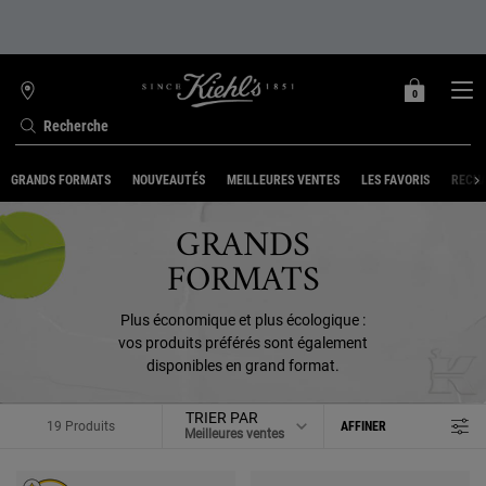
0
MON
0 PRODUIT
TROUVER
PANIER
UNE
Recherche
BOUTIQUE
Contenu principal
GRANDS FORMATS
NOUVEAUTÉS
MEILLEURES VENTES
LES FAVORIS
RECH
GRANDS
FORMATS
Plus économique et plus écologique :
vos produits préférés sont également
disponibles en grand format.
TRIER PAR
19 Produits
AFFINER
MENU DE FILTRAGE