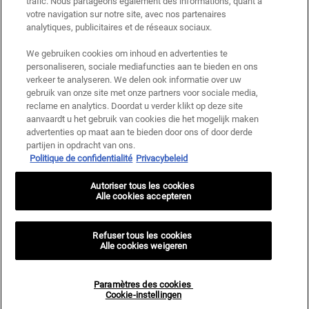
trafic. Nous partageons également des informations, quant à
votre navigation sur notre site, avec nos partenaires
Ce site est protégé par Cloudflare et la politique de confidentialité et les conditions
dutilisation sappliquent.
analytiques, publicitaires et de réseaux sociaux.
We gebruiken cookies om inhoud en advertenties te
S’INSCRIRE
personaliseren, sociale mediafuncties aan te bieden en ons
verkeer te analyseren. We delen ook informatie over uw
gebruik van onze site met onze partners voor sociale media,
reclame en analytics. Doordat u verder klikt op deze site
aanvaardt u het gebruik van cookies die het mogelijk maken
Informations sur le fabricant
advertenties op maat aan te bieden door ons of door derde
partijen in opdracht van ons.
KIEHL'S
Politique de confidentialité
Privacybeleid
14, rue Royale - 75008 Paris France
kiehls@be.oaccare.com
Autoriser tous les cookies
OPTIONS D'ACHAT
Alle cookies accepteren
€ - BE (FR)
Refuser tous les cookies
Alle cookies weigeren
Politique de Confidentialité
Conditions Générales de Vente
Plan du site
Paramètres des cookies <br> Cookie-instellingen
Paramètres des cookies
© 2024 KIEHL’S SINCE 1851
Cookie-instellingen