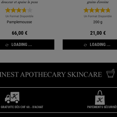
douceur et apaise la peau
grains d'avoine
Un Format Disponible
Un Format Disponible
Pamplemousse
200 g
66,00 €
21,00 €
LOADING ...
LOADING ...
 GRATUITE DÈS CHF 60.- D'ACHAT
PAYEMENTS SÉCURISÉ