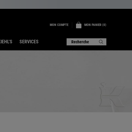
MON COMPTE
MON PANIER
0
0 PRODUIT
IEHL'S
SERVICES
Recherche