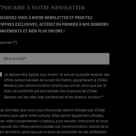
S’INSCRIRE À NOTRE NEWSLETTER
NSCRIVEZ-VOUS À NOTRE NEWSLETTER ET PROFITEZ
’OFFRES EXCLUSIVES, ACCÉDEZ EN PREMIER À NOS DERNIERS
ANCEMENTS ET BIEN PLUS ENCORE !
(*)
equired
Mon e-mail
*
Je déclare être âgé(e) d'au moins 16 ans et souhaite recevoir des
offres personnalisées de la part de Kiehl’s, appartenant à L’Oréal
Benelux, par communication directe par e-mail, ainsi que par le
biais de publicités personnalisées des marques de L’Oréal
*
Benelux sur les sites web partenaires et les réseaux sociaux.
Les données que vous nous fournissez seront utilisées par L'Oréal
enelux pour gérer votre compte. Elles seront également utilisées,
vec votre consentement ci-dessus, pour enrichir votre profil et vous
roposer des offres personnalisées par communication directe de la
art de Kiehl's, ainsi que par le biais de publicités de ses différentes