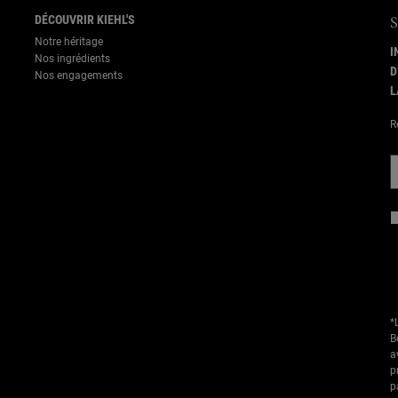
DÉCOUVRIR KIEHL'S
Notre héritage
I
Nos ingrédients
D
Nos engagements
L
R
*
B
a
p
p