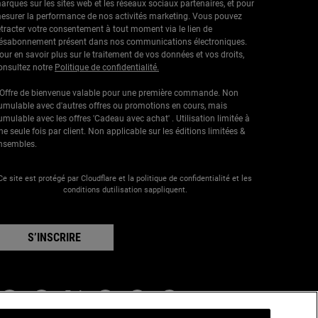
arques sur les sites web et les réseaux sociaux partenaires, et pour
esurer la performance de nos activités marketing. Vous pouvez
étracter votre consentement à tout moment via le lien de
ésabonnement présent dans nos communications électroniques.
our en savoir plus sur le traitement de vos données et vos droits,
onsultez notre
Politique de confidentialité.
 Offre de bienvenue valable pour une première commande. Non
umulable avec d'autres offres ou promotions en cours, mais
umulable avec les offres 'Cadeau avec achat' . Utilisation limitée à
ne seule fois par client. Non applicable sur les éditions limitées &
nsembles.
Ce site est protégé par Cloudflare et la politique de confidentialité et les
conditions dutilisation sappliquent.
S’INSCRIRE