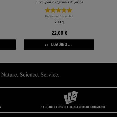
pierre ponce et graines de jojoba
Un Format Disponible
200 g
22,00 €
LOADING ...
S
5 ÉCHANTILLONS OFFERTS À CHAQUE COMMANDE