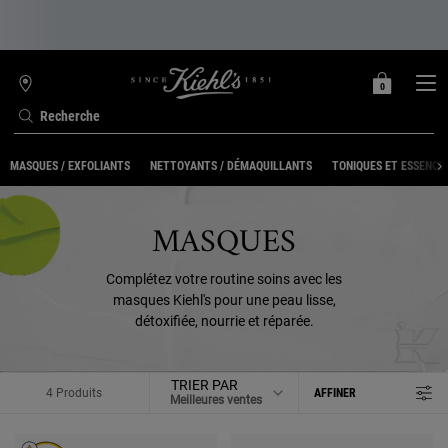
0
MON
0 PRODUIT
TROUVER
PANIER
UNE
Recherche
BOUTIQUE
Contenu principal
MASQUES / EXFOLIANTS
NETTOYANTS / DÉMAQUILLANTS
TONIQUES ET ESSENCE
MASQUES
Complétez votre routine soins avec les
masques Kiehl's pour une peau lisse,
détoxifiée, nourrie et réparée.
TRIER PAR
4 Produits
AFFINER
MENU DE FILTRAGE