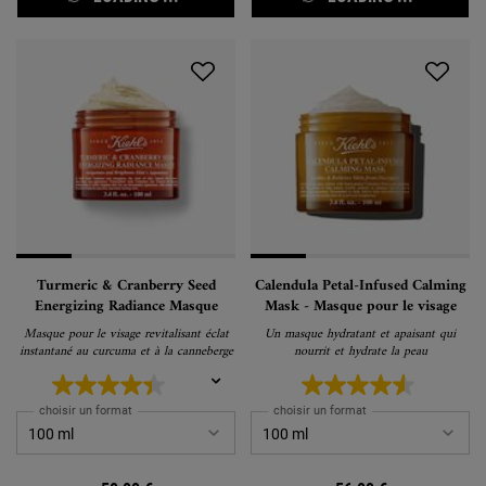
Turmeric & Cranberry Seed
Calendula Petal-Infused Calming
Energizing Radiance Masque
Mask - Masque pour le visage
Masque pour le visage revitalisant éclat
Un masque hydratant et apaisant qui
instantané au curcuma et à la canneberge
nourrit et hydrate la peau
choisir un format
choisir un format