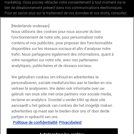
marketing. Vous pouvez rétracter votre consentement à tout moment via le
lien de désabonnement présent dans nos communications électroniques.
Pour en savoir plus sur le traitement de vos données et vos droits, consultez
notre
Politique de confidentialité.
[Nederlands onderaan]
* Offre de bienvenue valable pour une première commande. Non cumulable
Nous utilisons des cookies pour nous assurer du bon
avec d'autres offres ou promotions en cours, mais cumulable avec les offres
fonctionnement de notre site, pour personnaliser notre
'Cadeau avec achat' . Utilisation limitée à une seule fois par client. Non
contenu et nos publicités, pour proposer des fonctionnalités
applicable sur les éditions limitées & ensembles.
disponibles sur les réseaux sociaux et afin d’analyser notre
trafic. Nous partageons également des informations, quant à
votre navigation sur notre site, avec nos partenaires
Ce site est protégé par Cloudflare et la politique de confidentialité et les conditions
dutilisation sappliquent.
analytiques, publicitaires et de réseaux sociaux.
We gebruiken cookies om inhoud en advertenties te
personaliseren, sociale mediafuncties aan te bieden en ons
S’INSCRIRE
verkeer te analyseren. We delen ook informatie over uw
gebruik van onze site met onze partners voor sociale media,
reclame en analytics. Doordat u verder klikt op deze site
aanvaardt u het gebruik van cookies die het mogelijk maken
advertenties op maat aan te bieden door ons of door derde
Informations sur le fabricant
partijen in opdracht van ons.
Politique de confidentialité
Privacybeleid
KIEHL'S
14, rue Royale - 75008 Paris France