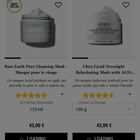
Rare Earth Pore Cleansing Mask -
Ultra Facial Overnight
Masque pour le visage
Rehydrating Mask with 10.5%
Squalane - Masque pour le visage
Un masque facial purifiant en argile qui
Un masque hydratant profond pour les
détoxifie la peau et aide à réduire les
peaux sèches qui aide à retenir l'humidité
pores.
pendant la nuit, à stabiliser la barrière
d'hydratation de la peau et à traiter les
peaux sèches, tiraillées et squameuses
Un Format Disponible
choisir un format
125 ml
43,00 €
43,00 €
LOADING ...
LOADING ...