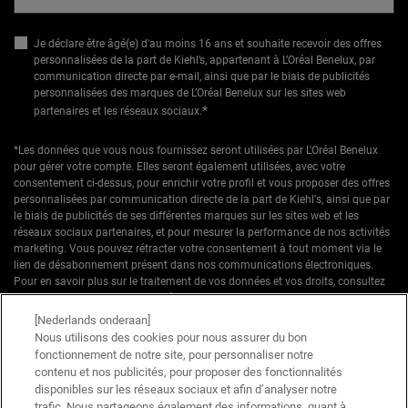
Je déclare être âgé(e) d'au moins 16 ans et souhaite recevoir des offres
personnalisées de la part de Kiehl’s, appartenant à L’Oréal Benelux, par
communication directe par e-mail, ainsi que par le biais de publicités
personnalisées des marques de L’Oréal Benelux sur les sites web
*
partenaires et les réseaux sociaux.
*Les données que vous nous fournissez seront utilisées par L'Oréal Benelux
pour gérer votre compte. Elles seront également utilisées, avec votre
consentement ci-dessus, pour enrichir votre profil et vous proposer des offres
personnalisées par communication directe de la part de Kiehl's, ainsi que par
le biais de publicités de ses différentes marques sur les sites web et les
réseaux sociaux partenaires, et pour mesurer la performance de nos activités
marketing. Vous pouvez rétracter votre consentement à tout moment via le
lien de désabonnement présent dans nos communications électroniques.
Pour en savoir plus sur le traitement de vos données et vos droits, consultez
notre
Politique de confidentialité.
[Nederlands onderaan]
* Offre de bienvenue valable pour une première commande. Non cumulable
Nous utilisons des cookies pour nous assurer du bon
avec d'autres offres ou promotions en cours, mais cumulable avec les offres
fonctionnement de notre site, pour personnaliser notre
'Cadeau avec achat' . Utilisation limitée à une seule fois par client. Non
contenu et nos publicités, pour proposer des fonctionnalités
applicable sur les éditions limitées & ensembles.
disponibles sur les réseaux sociaux et afin d’analyser notre
trafic. Nous partageons également des informations, quant à