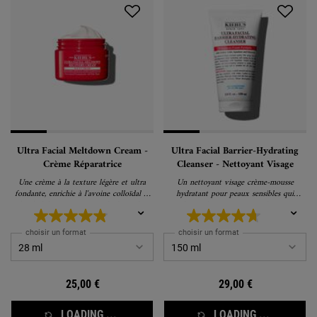
Ultra Facial Meltdown Cream -
Ultra Facial Barrier-Hydrating
Crème Réparatrice
Cleanser - Nettoyant Visage
Une crème à la texture légère et ultra
Un nettoyant visage crème-mousse
fondante, enrichie à l'avoine colloïdal et
hydratant pour peaux sensibles qui
bisabolol, pour apaiser et hydrater les
élimine les impuretés en douceur.
peaux sensibilisées ou sèches.
choisir un format
choisir un format
25,00 €
29,00 €
LOADING ...
LOADING ...