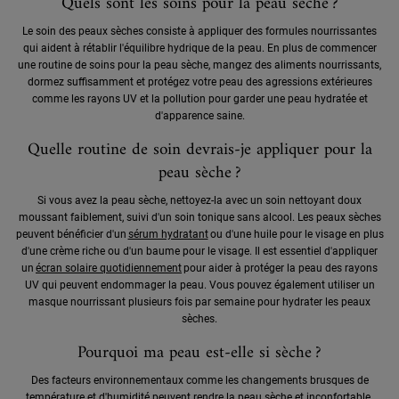
Quels sont les soins pour la peau sèche ?
Le soin des peaux sèches consiste à appliquer des formules nourrissantes
qui aident à rétablir l'équilibre hydrique de la peau. En plus de commencer
une routine de soins pour la peau sèche, mangez des aliments nourrissants,
dormez suffisamment et protégez votre peau des agressions extérieures
comme les rayons UV et la pollution pour garder une peau hydratée et
d'apparence saine.
Quelle routine de soin devrais-je appliquer pour la
peau sèche ?
Si vous avez la peau sèche, nettoyez-la avec un soin nettoyant doux
moussant faiblement, suivi d'un soin tonique sans alcool. Les peaux sèches
peuvent bénéficier d'un
sérum hydratant
ou d'une huile pour le visage en plus
d'une crème riche ou d'un baume pour le visage. Il est essentiel d'appliquer
un
écran solaire quotidiennement
pour aider à protéger la peau des rayons
UV qui peuvent endommager la peau. Vous pouvez également utiliser un
masque nourrissant plusieurs fois par semaine pour hydrater les peaux
sèches.
Pourquoi ma peau est-elle si sèche ?
Des facteurs environnementaux comme les changements brusques de
température et d'humidité peuvent rendre la peau sèche et inconfortable.