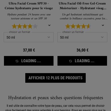
Ultra Facial Cream SPF30 -
Ultra Facial Oil-Free Gel-Cream
Crème hydratante pour le visage
Moisturizer - Hydratant visage
anti-squames
Hydrate pendant 24 heures avec une
Un gel hydratant rafraîchissant qui
texture aérienne et un SPF 30
combat la brillance excessive, pour les
peaux normales et grasses
choisir un format
choisir un format
37,00 €
36,00 €
LOADING ...
LOADING ...
AFFICHER 12 PLUS DE PRODUITS
Hydratation et peaux sèches questions fréquentes
Il est utile de connaître votre type de peau, car cela vous permet de choisir
plus facilement des soins adaptés à vos besoins. Pour en savoir plus sur la