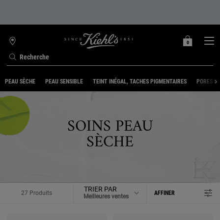
0
MON
0 PRODUIT
TROUVER
PANIER
UNE
Recherche
BOUTIQUE
Contenu principal
PEAU SÈCHE
PEAU SENSIBLE
TEINT INÉGAL, TACHES PIGMENTAIRES
PORES DI
SOINS PEAU
SÈCHE
TRIER PAR
27 Produits
AFFINER
MENU DE FILTRAGE