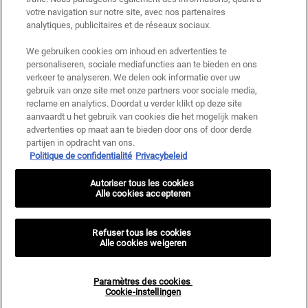
votre navigation sur notre site, avec nos partenaires
Ce site est protégé par Cloudflare et la politique de confidentialité et les conditions
dutilisation sappliquent.
analytiques, publicitaires et de réseaux sociaux.
We gebruiken cookies om inhoud en advertenties te
personaliseren, sociale mediafuncties aan te bieden en ons
S’INSCRIRE
verkeer te analyseren. We delen ook informatie over uw
gebruik van onze site met onze partners voor sociale media,
reclame en analytics. Doordat u verder klikt op deze site
aanvaardt u het gebruik van cookies die het mogelijk maken
advertenties op maat aan te bieden door ons of door derde
Informations sur le fabricant
partijen in opdracht van ons.
Politique de confidentialité
Privacybeleid
KIEHL'S
14, rue Royale - 75008 Paris France
Autoriser tous les cookies
kiehls@be.oaccare.com
Alle cookies accepteren
OPTIONS D'ACHAT
€ - BE (FR)
Refuser tous les cookies
Alle cookies weigeren
Politique de Confidentialité
Conditions Générales de Vente
Paramètres des cookies
Plan du site
Paramètres des cookies <br> Cookie-instellingen
Cookie-instellingen
© 2024 KIEHL’S SINCE 1851