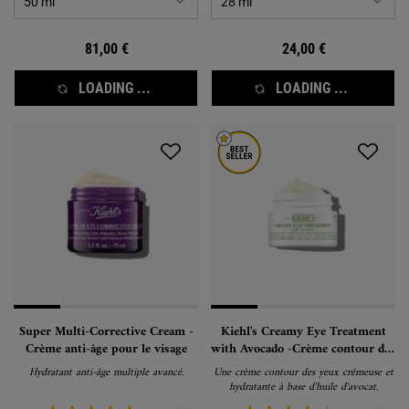
81,00 €
24,00 €
LOADING ...
LOADING ...
Super Multi-Corrective Cream -
Kiehl's Creamy Eye Treatment
Crème anti-âge pour le visage
with Avocado -Crème contour des
yeux
Hydratant anti-âge multiple avancé.
Une crème contour des yeux crémeuse et
hydratante à base d'huile d'avocat.