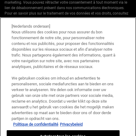
marketing. Vous pouvez rétracter votre consentement à tout moment via le
lien de désabonnement présent dans nos communications électroniques.
Pour en savoir plus sur le traitement de vos données et vos droits, consultez
notre
Politique de confidentialité.
[Nederlands onderaan]
* Offre de bienvenue valable pour une première commande. Non cumulable
Nous utilisons des cookies pour nous assurer du bon
avec d'autres offres ou promotions en cours, mais cumulable avec les offres
fonctionnement de notre site, pour personnaliser notre
'Cadeau avec achat' . Utilisation limitée à une seule fois par client. Non
contenu et nos publicités, pour proposer des fonctionnalités
applicable sur les éditions limitées & ensembles.
disponibles sur les réseaux sociaux et afin d’analyser notre
trafic. Nous partageons également des informations, quant à
votre navigation sur notre site, avec nos partenaires
Ce site est protégé par Cloudflare et la politique de confidentialité et les conditions
dutilisation sappliquent.
analytiques, publicitaires et de réseaux sociaux.
We gebruiken cookies om inhoud en advertenties te
personaliseren, sociale mediafuncties aan te bieden en ons
S’INSCRIRE
verkeer te analyseren. We delen ook informatie over uw
gebruik van onze site met onze partners voor sociale media,
reclame en analytics. Doordat u verder klikt op deze site
aanvaardt u het gebruik van cookies die het mogelijk maken
advertenties op maat aan te bieden door ons of door derde
Informations sur le fabricant
partijen in opdracht van ons.
Politique de confidentialité
Privacybeleid
KIEHL'S
14, rue Royale - 75008 Paris France