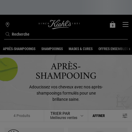
0
MON
0 PRODUIT
TROUVER
PANIER
UNE
Recherche
BOUTIQUE
Contenu principal
APRÈS-SHAMPOOINGS
SHAMPOOINGS
MASKS & CURES
OFFRES ENSEMBLES E
APRÈS-
SHAMPOOING
Adoucissez vos cheveux avec nos après-
shampooings formulés pour une
brillance saine.
TRIER PAR
4 Produits
AFFINER
MENU DE FILTRAGE