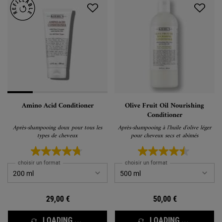
Amino Acid Conditioner
Olive Fruit Oil Nourishing
Conditioner
Après-shampooing doux pour tous les
Après-shampooing à l'huile d'olive léger
types de cheveux
pour cheveux secs et abîmés
choisir un format
choisir un format
29,00 €
50,00 €
LOADING ...
LOADING ...