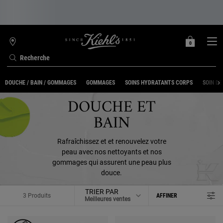
0
MON
0 PRODUIT
TROUVER
PANIER
UNE
Recherche
BOUTIQUE
Contenu principal
DOUCHE / BAIN / GOMMAGES
GOMMAGES
SOINS HYDRATANTS CORPS
SOIN DE
DOUCHE ET
BAIN
Rafraîchissez et et renouvelez votre
peau avec nos nettoyants et nos
gommages qui assurent une peau plus
douce.
TRIER PAR
3 Produits
AFFINER
MENU DE FILTRAGE