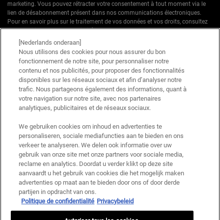
marketing. Vous pouvez rétracter votre consentement à tout moment via le
lien de désabonnement présent dans nos communications électroniques.
Pour en savoir plus sur le traitement de vos données et vos droits, consultez
notre
Politique de confidentialité.
[Nederlands onderaan]
* Offre de bienvenue valable pour une première commande. Non cumulable
Nous utilisons des cookies pour nous assurer du bon
avec d'autres offres ou promotions en cours, mais cumulable avec les offres
fonctionnement de notre site, pour personnaliser notre
'Cadeau avec achat' . Utilisation limitée à une seule fois par client. Non
contenu et nos publicités, pour proposer des fonctionnalités
applicable sur les éditions limitées & ensembles.
disponibles sur les réseaux sociaux et afin d’analyser notre
trafic. Nous partageons également des informations, quant à
votre navigation sur notre site, avec nos partenaires
Ce site est protégé par Cloudflare et la politique de confidentialité et les conditions
dutilisation sappliquent.
analytiques, publicitaires et de réseaux sociaux.
We gebruiken cookies om inhoud en advertenties te
personaliseren, sociale mediafuncties aan te bieden en ons
S’INSCRIRE
verkeer te analyseren. We delen ook informatie over uw
gebruik van onze site met onze partners voor sociale media,
reclame en analytics. Doordat u verder klikt op deze site
aanvaardt u het gebruik van cookies die het mogelijk maken
advertenties op maat aan te bieden door ons of door derde
Informations sur le fabricant
partijen in opdracht van ons.
Politique de confidentialité
Privacybeleid
KIEHL'S
14, rue Royale - 75008 Paris France