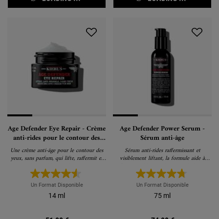
Age Defender Eye Repair - Crème
Age Defender Power Serum -
anti-rides pour le contour des
Sérum anti-âge
yeux
Une crème anti-âge pour le contour des
Sérum anti-rides raffermissant et
yeux, sans parfum, qui lifte, raffermit et
visiblement liftant, la formule aide à
réduit visiblement les cernes.
raffermir visiblement la peau relâchée et à
réduire les rides.
Un Format Disponible
Un Format Disponible
14 ml
75 ml