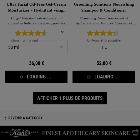
Ultra Facial Oil-Free Gel-Cream
Grooming Solutions Nourishing
Moisturizer - Hydratant visage
Shampoo & Conditioner
anti-squames
Un gel hydratant rafraîchissant qui
Shampoing 2-en-1 nourrissant et
combat la brillance excessive, pour les
hydratrant pour hommes (cheveux et
peaux normales et grasses
barbe)
choisir un format
Un Format Disponible
1 L
36,00 €
52,00 €
LOADING ...
LOADING ...
AFFICHER 1 PLUS DE PRODUITS
REVENIR À CATEGORY