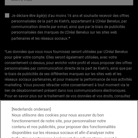
Je déclare être âgé(e) d'au moins 16 ans et souhaite recevoir des offres
personnalisées de la part de Kiehl’s, appartenant à L’Oréal Benelux, par
communication directe par e-mail, ainsi que par le biais de publicités
personnalisées des marques de L’Oréal Benelux sur les sites web
*
partenaires et les réseaux sociaux.
*Les données que vous nous fournissez seront utilisées par L'Oréal Benelux
pour gérer votre compte. Elles seront également utilisées, avec votre
consentement ci-dessus, pour enrichir votre profil et vous proposer des offres
personnalisées par communication directe de la part de Kiehl's, ainsi que par
le biais de publicités de ses différentes marques sur les sites web et les
réseaux sociaux partenaires, et pour mesurer la performance de nos activités
marketing. Vous pouvez rétracter votre consentement à tout moment via le
lien de désabonnement présent dans nos communications électroniques.
Pour en savoir plus sur le traitement de vos données et vos droits, consultez
notre
Politique de confidentialité.
[Nederlands onderaan]
* Offre de bienvenue valable pour une première commande. Non cumulable
Nous utilisons des cookies pour nous assurer du bon
avec d'autres offres ou promotions en cours, mais cumulable avec les offres
fonctionnement de notre site, pour personnaliser notre
'Cadeau avec achat' . Utilisation limitée à une seule fois par client. Non
contenu et nos publicités, pour proposer des fonctionnalités
applicable sur les éditions limitées & ensembles.
disponibles sur les réseaux sociaux et afin d’analyser notre