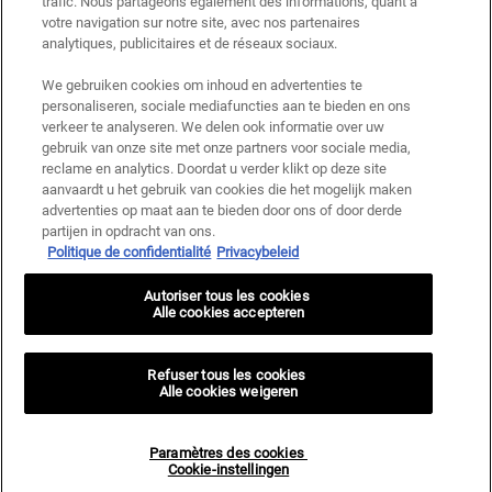
trafic. Nous partageons également des informations, quant à
votre navigation sur notre site, avec nos partenaires
Ce site est protégé par Cloudflare et la politique de confidentialité et les conditions
dutilisation sappliquent.
analytiques, publicitaires et de réseaux sociaux.
We gebruiken cookies om inhoud en advertenties te
personaliseren, sociale mediafuncties aan te bieden en ons
S’INSCRIRE
verkeer te analyseren. We delen ook informatie over uw
gebruik van onze site met onze partners voor sociale media,
reclame en analytics. Doordat u verder klikt op deze site
aanvaardt u het gebruik van cookies die het mogelijk maken
advertenties op maat aan te bieden door ons of door derde
Informations sur le fabricant
partijen in opdracht van ons.
Politique de confidentialité
Privacybeleid
KIEHL'S
14, rue Royale - 75008 Paris France
Autoriser tous les cookies
kiehls@be.oaccare.com
Alle cookies accepteren
OPTIONS D'ACHAT
€ - BE (FR)
Refuser tous les cookies
Alle cookies weigeren
Politique de Confidentialité
Conditions Générales de Vente
Paramètres des cookies
Plan du site
Paramètres des cookies <br> Cookie-instellingen
Cookie-instellingen
© 2024 KIEHL’S SINCE 1851