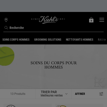
0
MON
0 PRODUIT
TROUVER
PANIER
UNE
Recherche
BOUTIQUE
Contenu principal
SOINS CORPS HOMMES
GROOMING SOLUTIONS
NETTOYANTS HOMMES
RASAG
SOINS DU CORPS POUR
HOMMES
TRIER PAR
13 Produits
AFFINER
MENU DE FILTRAGE