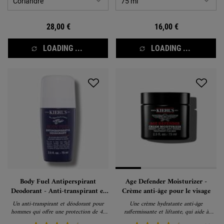
28,00 €
16,00 €
LOADING ...
LOADING ...
Body Fuel Antiperspirant
Age Defender Moisturizer -
Deodorant - Anti-transpirant et
Crème anti-âge pour le visage
déodorant
Un anti-transpirant et déodorant pour
Une crème hydratante anti-âge
hommes qui offre une protection de 48
raffermissante et liftante, qui aide à
heures.
réduire visiblement les rides et les ridules.