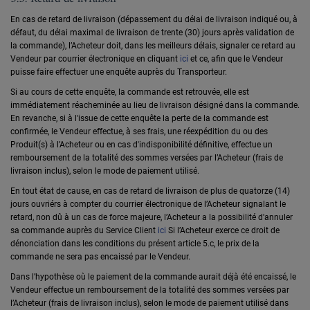
En cas de retard de livraison (dépassement du délai de livraison indiqué ou, à
défaut, du délai maximal de livraison de trente (30) jours après validation de
la commande), l’Acheteur doit, dans les meilleurs délais, signaler ce retard au
Vendeur par courrier électronique en cliquant
ici
et ce, afin que le Vendeur
puisse faire effectuer une enquête auprès du Transporteur.
Si au cours de cette enquête, la commande est retrouvée, elle est
immédiatement réacheminée au lieu de livraison désigné dans la commande.
En revanche, si à l'issue de cette enquête la perte de la commande est
confirmée, le Vendeur effectue, à ses frais, une réexpédition du ou des
Produit(s) à l’Acheteur ou en cas d'indisponibilité définitive, effectue un
remboursement de la totalité des sommes versées par l’Acheteur (frais de
livraison inclus), selon le mode de paiement utilisé.
En tout état de cause, en cas de retard de livraison de plus de quatorze (14)
jours ouvriérs à compter du courrier électronique de l’Acheteur signalant le
retard, non dû à un cas de force majeure, l’Acheteur a la possibilité d'annuler
sa commande auprès du Service Client
ici
Si l’Acheteur exerce ce droit de
dénonciation dans les conditions du présent article 5.c, le prix de la
commande ne sera pas encaissé par le Vendeur.
Dans l’hypothèse où le paiement de la commande aurait déjà été encaissé, le
Vendeur effectue un remboursement de la totalité des sommes versées par
l’Acheteur (frais de livraison inclus), selon le mode de paiement utilisé dans