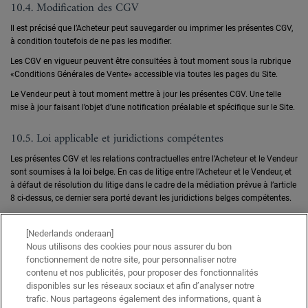
10.4. Modification des CGV
Il est précisé que l’Acheteur peut sauvegarder ou imprimer les présentes CGV,
à condition toutefois de ne pas les modifier.
Les CGV en vigueur peuvent être consultées à tout moment sous la rubrique
«Conditions Générales de Vente» accessible via toutes les pages du Site.
Le Vendeur peut à tout moment mettre à jour les présentes CGV. Une telle
mise à jour faisant l’objet d’une notification préalable et spécifique sur le Site.
10.5. Loi applicable et juridictions compétentes
Les présentes CGV et les relations contractuelles entre l’Acheteur et le Vendeur
sont soumises à la loi belge. En cas de litige entre l’Acheteur et le Vendeur, et
à défaut de résolution du litige dans le cadre de la médiation prévue à l’article
8 ci-dessus, ce dernier sera porté devant les juridictions belges compétentes.
[Nederlands onderaan]
Nous utilisons des cookies pour nous assurer du bon
fonctionnement de notre site, pour personnaliser notre
contenu et nos publicités, pour proposer des fonctionnalités
disponibles sur les réseaux sociaux et afin d’analyser notre
LIVRAISON GRATUITE DÈS CHF 60.-
28 JOURS SATISFAIT OU REMBOURSÉ
trafic. Nous partageons également des informations, quant à