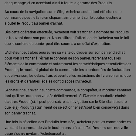
chaque page, et en accédant ainsi à toute la gamme des Produits.
Au cours de la navigation sur le Site, l’Acheteur souhaitant effectuer une
commande peut le faire en cliquant simplement sur le bouton destiné à
ajouter le Produit au panier d’achat.
Dès cette opération effectuée, l’Acheteur voit s'afficher le nombre de Produits
se trouvant dans son panier. Nous attirons l’attention de l’Acheteur sur le fait
que le contenu du panier peut être soumis à un délai d’expiration.
L’Acheteur peut alors poursuivre sa visite ou cliquer sur son panier d’achat
pour voir s'afficher à l'écran le contenu de son panier, reprenant tous les
éléments de la commande et notamment les caractéristiques essentielles des
Produits, le montant global de la commande, les coordonnées de facturation
et de livraison, les délais, frais et éventuelles restrictions de livraison ainsi que
les droits et garanties légales dont dispose l’Acheteur.
L’Acheteur peut revenir sur cette commande, la compléter, la modifier, l'annuler
tant qu'il ne l'aura pas validée définitivement. Si l’Acheteur souhaite choisir
d'autres Produit(s), il peut poursuivre sa navigation sur le Site, étant assuré
que le(s) Produit(s) qu'il vient de sélectionner est/sont bien conservé(s) dans
son panier d’achat.
Une fois la sélection des Produits terminée, l’Acheteur peut les commander en
validant la commande via le bouton prévu à cet effet. Dès lors, une nouvelle
page s'ouvre invitant l’Acheteursoit à :