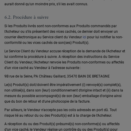
aurait donné qu'un moindre prix, s'il les avait connus.
6.2. Procédure à suivre
Si les Produits livrés sont non-conformes aux Produits commandés par
l’Acheteur ou s’ils présentent des vices cachés, ce dernier doit envoyer un
courrier électronique au Service client du Vendeur
ici
pour lui notifier la non-
conformité ou les vices cachés de son(ses) Produit(s).
Le Service Client du Vendeur accuse réception de la demande de l’Acheteur et
lui confirme la procédure à suivre. A réception des instructions du Service
Client du Vendeur, l’Acheteur renvoie les Produits non-conformes ou affectés
d’un vice caché au Vendeur à l’adresse suivante :
9B rue de la Seine, PA Château Gaillard, 35470 BAIN DE BRETAGNE
Le(s) Produit(s) doit/doivent être impérativement (i) renvoyé(s) complet(s),
non utilisé(s), dans son (leur) conditionnement d’origine intact et (ii) dans la
mesure du possible accompagné(s) de son (leur) emballage d'origine ainsi
que du bon de retour et d’une photocopie de la facture.
Par ailleurs, le Vendeur n'accepte pas les colis adressés en port dû. Tout
risque lié au retour du ou des Produit(s) est à la charge de l’Acheteur.
A réception du ou des Produit(s) présumé(s) non-conforme(s) ou affectés
d’un vice caché, le Vendeur réalise un contrôle du ou des Produit(s) pour