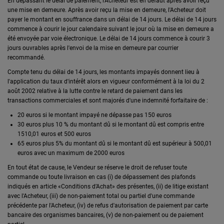
En dépassant le délai de paiement, l'Acheteur est en défaut après avoir reçu
une mise en demeure. Après avoir reçu la mise en demeure, l'Acheteur doit
payer le montant en souffrance dans un délai de 14 jours. Le délai de 14 jours
commence à courir le jour calendaire suivant le jour où la mise en demeure a
été envoyée par voie électronique. Le délai de 14 jours commence à courir 3
jours ouvrables après l'envoi de la mise en demeure par courrier
recommandé.
Compte tenu du délai de 14 jours, les montants impayés donnent lieu à
l'application du taux d'intérêt alors en vigueur conformément à la loi du 2
août 2002 relative à la lutte contre le retard de paiement dans les
transactions commerciales et sont majorés d'une indemnité forfaitaire de :
20 euros si le montant impayé ne dépasse pas 150 euros
30 euros plus 10 % du montant dû si le montant dû est compris entre
1510,01 euros et 500 euros
65 euros plus 5% du montant dû si le montant dû est supérieur à 500,01
euros avec un maximum de 2000 euros
En tout état de cause, le Vendeur se réserve le droit de refuser toute
commande ou toute livraison en cas (i) de dépassement des plafonds
indiqués en article «Conditions d’Achat» des présentes, (ii) de litige existant
avec l'Acheteur, (iii) de non-paiement total ou partiel d'une commande
précédente par l'Acheteur, (iv) de refus d'autorisation de paiement par carte
bancaire des organismes bancaires, (v) de non-paiement ou de paiement