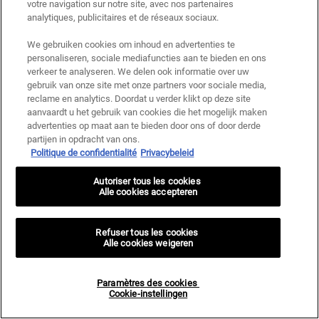
D'ACHAT
votre navigation sur notre site, avec nos partenaires
analytiques, publicitaires et de réseaux sociaux.
We gebruiken cookies om inhoud en advertenties te
5 ÉCHANTILLONS OFFERTS À CHAQUE
PAYEMENTS SÉCURISÉS
personaliseren, sociale mediafuncties aan te bieden en ons
COMMANDE
verkeer te analyseren. We delen ook informatie over uw
gebruik van onze site met onze partners voor sociale media,
Navigation du pied de page
reclame en analytics. Doordat u verder klikt op deze site
CONTACTEZ-NOUS
SERVICE CLIENT
aanvaardt u het gebruik van cookies die het mogelijk maken
advertenties op maat aan te bieden door ons of door derde
partijen in opdracht van ons.
Écrivez-nous
Suivi de commande
Politique de confidentialité
Privacybeleid
Appeler +32 2 588 14 67
Questions fréquentes
Autoriser tous les cookies
9:00 — 21:00 (Lundi - Samedi)
Livraisons
Alle cookies accepteren
Retours
Refuser tous les cookies
Trouver une boutique
Alle cookies weigeren
Carrières
Paramètres des cookies
Cookie-instellingen