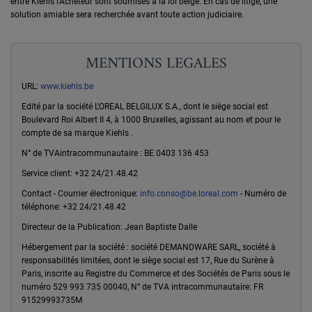
entre Kiehls l'Acheteur sont soumises à la loi belge. En cas de litige, une
solution amiable sera recherchée avant toute action judiciaire.
MENTIONS LEGALES
URL:
www.kiehls.be
Edité par la société L’OREAL BELGILUX S.A., dont le siège social est
Boulevard Roi Albert II 4, à 1000 Bruxelles, agissant au nom et pour le
compte de sa marque Kiehls .
N° de TVAintracommunautaire : BE 0403 136 453
Service client: +32 24/21.48.42
Contact - Courrier électronique:
info.conso@be.loreal.com
- Numéro de
téléphone: +32 24/21.48.42
Directeur de la Publication: Jean Baptiste Dalle
Hébergement par la société : société DEMANDWARE SARL, société à
responsabilités limitées, dont le siège social est 17, Rue du Surène à
Paris, inscrite au Registre du Commerce et des Sociétés de Paris sous le
numéro 529 993 735 00040, N° de TVA intracommunautaire: FR
91529993735M