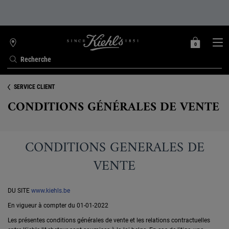
0
MON
0 PRODUIT
TROUVER
PANIER
UNE
Recherche
BOUTIQUE
Contenu principal
SERVICE CLIENT
CONDITIONS GÉNÉRALES DE VENTE
CONDITIONS GENERALES DE
VENTE
DU SITE
www.kiehls.be
En vigueur à compter du 01-01-2022
Les présentes conditions générales de vente et les relations contractuelles