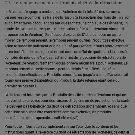
7.3. Le remboursement des Produits objet de la rétractation
Le Vendeur s'engage à rembourser l’Acheteur de la totalité des sommes
versées, en ce compris les frais de livraison (à l'exception des frais de livraison
supplémentaires découlant du fait que l’Acheteur a choisi, le cas échéant, un
mode de livraison autre que le mode moins coûteux de livraison standard
proposé par le Vendeur). Sauf accord exprès de l’Acheteur pour un autre
moyen de remboursement, le remboursement du/des Produit(s) s'effectue
selon le mode de paiement original utilisé par l’Acheteur, sans retard excessif
et, en tout état de cause, au plus tard dans un délai de quatorze (14) jours à
compter du jour où le Vendeur est informé de la décision de rétractation de
l’Acheteur. Ce remboursement n’occasionnera aucun frais pour l’Acheteur. Le
remboursement de cette somme peut toutefois être différé jusqu’à la
récupération effective des Produits retournés ou jusqu'à ce que l’Acheteur ait
fourni une preuve d'expédition du Produit, la date retenue étant celle du
premier de ces faits.
L’Acheteur est informé que les Produits descellés après la livraison et qui ne
peuvent être renvoyés pour des raisons d'hygiène ou de protection de la santé
ne peuvent pas bénéficier du droit de détractation (notamment, et sans que
cette liste ne puisse être considérée comme exclusive, les produits
cosmétiques dont l’opercule aurait été enlevé).
Pour toute information complémentaire sur l'étendue, le contenu et les
instructions quant à l'exercice du droit de rétractation de l’Acheteur, ce dernier