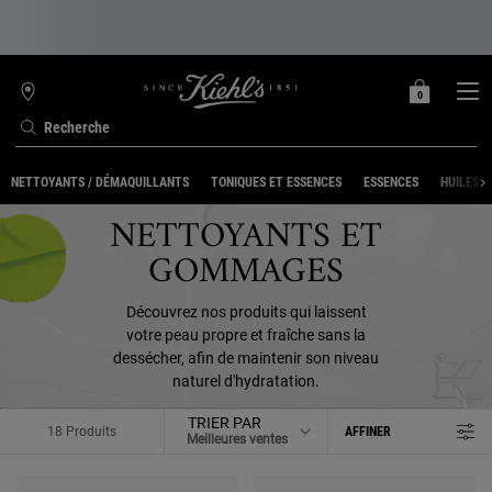
0
MON
0 PRODUIT
TROUVER
PANIER
UNE
Recherche
BOUTIQUE
Contenu principal
NETTOYANTS / DÉMAQUILLANTS
TONIQUES ET ESSENCES
ESSENCES
HUILES V
NETTOYANTS ET
GOMMAGES
Découvrez nos produits qui laissent
votre peau propre et fraîche sans la
dessécher, afin de maintenir son niveau
naturel d'hydratation.
TRIER PAR
18 Produits
AFFINER
MENU DE FILTRAGE