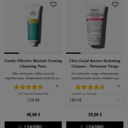
Gently Effective Blemish-Treating
Ultra Facial Barrier-Hydrating
Cleansing Paste
Cleanser - Nettoyant Visage
Pâte nettoyante ciblée pour les
Un nettoyant visage crème-mousse
imperfections, cliniquement prouvée pour
hydratant pour peaux sensibles qui
réduire et prévenir les imperfections sans
élimine les impuretés en douceur.
assécher la peau.
Un Format Disponible
choisir un format
125 ml
40,00 €
29,00 €
LOADING ...
LOADING ...