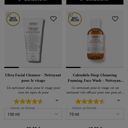
Ultra Facial Cleanser - Nettoyant
Calendula Deep Cleansing
pour le visage
Foaming Face Wash - Nettoyant
visage
Un nettoyant doux pour le visage pour
Ce nettoyant pour le visage est un
tous les types de peau
nettoyant très efficace pour une peau plus
lisse et plus douce.
choisir un format
choisir un format