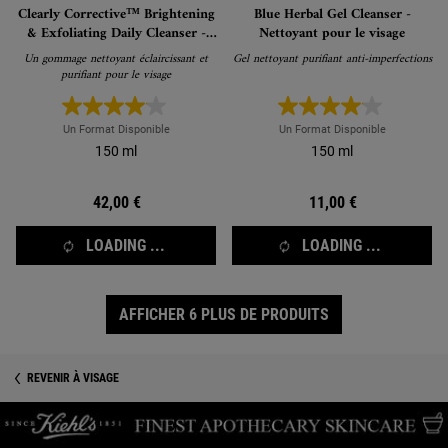
Clearly Corrective™ Brightening
Blue Herbal Gel Cleanser -
& Exfoliating Daily Cleanser -
Nettoyant pour le visage
Nettoyant visage
Un gommage nettoyant éclaircissant et
Gel nettoyant purifiant anti-imperfections
purifiant pour le visage
Un Format Disponible
Un Format Disponible
150 ml
150 ml
42,00 €
11,00 €
LOADING ...
LOADING ...
AFFICHER 6 PLUS DE PRODUITS
REVENIR À VISAGE