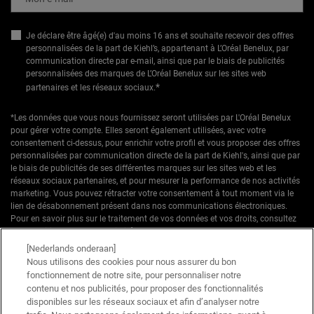
Je déclare être âgé(e) d'au moins 16 ans et souhaite recevoir des offres
personnalisées de la part de Kiehl’s, appartenant à L’Oréal Benelux, par
communication directe par e-mail, ainsi que par le biais de publicités
personnalisées des marques de L’Oréal Benelux sur les sites web
*
partenaires et les réseaux sociaux.
*Les données que vous nous fournissez seront utilisées par L'Oréal Benelux
pour gérer votre compte. Elles seront également utilisées, avec votre
consentement ci-dessus, pour enrichir votre profil et vous proposer des offres
personnalisées par communication directe de la part de Kiehl's, ainsi que par
le biais de publicités de ses différentes marques sur les sites web et les
réseaux sociaux partenaires, et pour mesurer la performance de nos activités
marketing. Vous pouvez rétracter votre consentement à tout moment via le
lien de désabonnement présent dans nos communications électroniques.
Pour en savoir plus sur le traitement de vos données et vos droits, consultez
notre
Politique de confidentialité.
[Nederlands onderaan]
* Offre de bienvenue valable pour une première commande. Non cumulable
Nous utilisons des cookies pour nous assurer du bon
avec d'autres offres ou promotions en cours, mais cumulable avec les offres
fonctionnement de notre site, pour personnaliser notre
'Cadeau avec achat' . Utilisation limitée à une seule fois par client. Non
contenu et nos publicités, pour proposer des fonctionnalités
applicable sur les éditions limitées & ensembles.
disponibles sur les réseaux sociaux et afin d’analyser notre