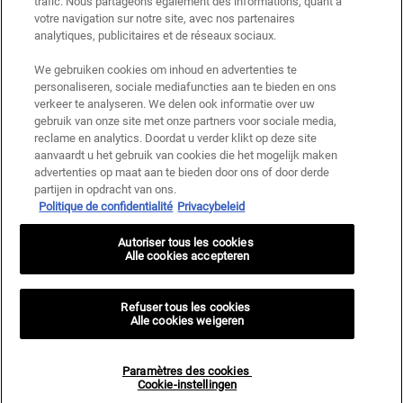
trafic. Nous partageons également des informations, quant à
votre navigation sur notre site, avec nos partenaires
Ce site est protégé par Cloudflare et la politique de confidentialité et les conditions
dutilisation sappliquent.
analytiques, publicitaires et de réseaux sociaux.
We gebruiken cookies om inhoud en advertenties te
personaliseren, sociale mediafuncties aan te bieden en ons
S’INSCRIRE
verkeer te analyseren. We delen ook informatie over uw
gebruik van onze site met onze partners voor sociale media,
reclame en analytics. Doordat u verder klikt op deze site
aanvaardt u het gebruik van cookies die het mogelijk maken
advertenties op maat aan te bieden door ons of door derde
Informations sur le fabricant
partijen in opdracht van ons.
Politique de confidentialité
Privacybeleid
KIEHL'S
14, rue Royale - 75008 Paris France
Autoriser tous les cookies
kiehls@be.oaccare.com
Alle cookies accepteren
OPTIONS D'ACHAT
€ - BE (FR)
Refuser tous les cookies
Alle cookies weigeren
Politique de Confidentialité
Conditions Générales de Vente
Paramètres des cookies
Plan du site
Paramètres des cookies <br> Cookie-instellingen
Cookie-instellingen
© 2024 KIEHL’S SINCE 1851