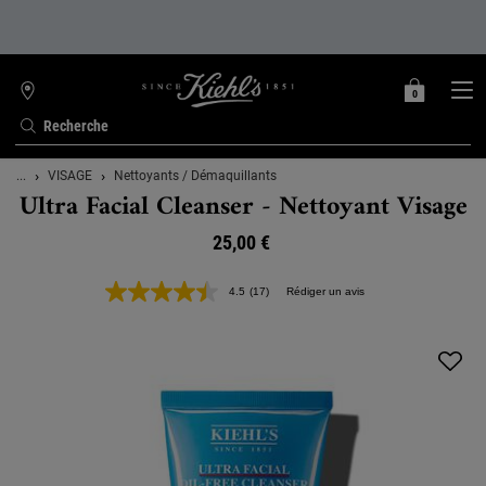
0
MON
0 PRODUIT
TROUVER
PANIER
UNE
Recherche
BOUTIQUE
Contenu principal
...
VISAGE
Nettoyants / Démaquillants
Ultra Facial Cleanser - Nettoyant Visage
25,00 €
4.5
(17)
Rédiger un avis
Lire
17
avis.
Lien
sur
la
même
page.