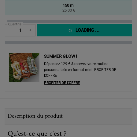
One taille only
150 ml
Selected
, 1 of 1
25,00 €
Quantité
LOADING ...
−
+
SUMMER GLOW !
Dépensez 129 € & recevez votre routine
personnalisée en format mini. PROFITER DE
L'OFFRE
PROFITER DE L'OFFRE
PDP Sections Accordion
Description du produit
Qu'est-ce que c'est ?