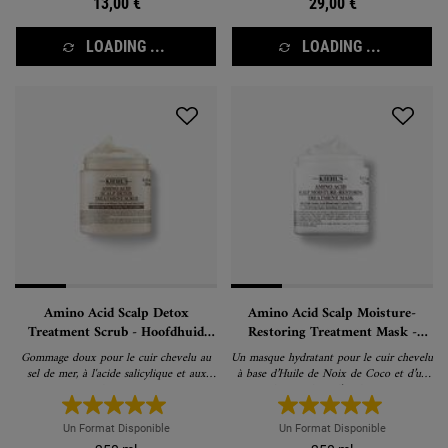
13,00 €
29,00 €
LOADING ...
LOADING ...
Amino Acid Scalp Detox
Amino Acid Scalp Moisture-
Treatment Scrub - Hoofdhuid
Restoring Treatment Mask -
scrub
Masker
Gommage doux pour le cuir chevelu au
Un masque hydratant pour le cuir chevelu
sel de mer, à l'acide salicylique et aux
à base d’Huile de Noix de Coco et d’un
acides aminés
triple complexe d’Acides Aminés.
Un Format Disponible
Un Format Disponible