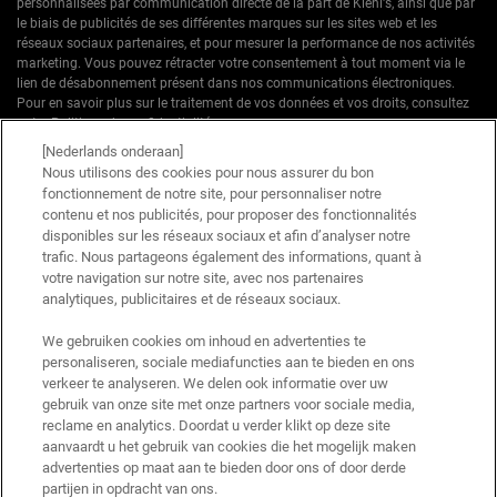
personnalisées par communication directe de la part de Kiehl's, ainsi que par
le biais de publicités de ses différentes marques sur les sites web et les
réseaux sociaux partenaires, et pour mesurer la performance de nos activités
marketing. Vous pouvez rétracter votre consentement à tout moment via le
lien de désabonnement présent dans nos communications électroniques.
Pour en savoir plus sur le traitement de vos données et vos droits, consultez
notre
Politique de confidentialité.
[Nederlands onderaan]
* Offre de bienvenue valable pour une première commande. Non cumulable
Nous utilisons des cookies pour nous assurer du bon
avec d'autres offres ou promotions en cours, mais cumulable avec les offres
fonctionnement de notre site, pour personnaliser notre
'Cadeau avec achat' . Utilisation limitée à une seule fois par client. Non
contenu et nos publicités, pour proposer des fonctionnalités
applicable sur les éditions limitées & ensembles.
disponibles sur les réseaux sociaux et afin d’analyser notre
trafic. Nous partageons également des informations, quant à
votre navigation sur notre site, avec nos partenaires
Ce site est protégé par Cloudflare et la politique de confidentialité et les conditions
dutilisation sappliquent.
analytiques, publicitaires et de réseaux sociaux.
We gebruiken cookies om inhoud en advertenties te
personaliseren, sociale mediafuncties aan te bieden en ons
S’INSCRIRE
verkeer te analyseren. We delen ook informatie over uw
gebruik van onze site met onze partners voor sociale media,
reclame en analytics. Doordat u verder klikt op deze site
aanvaardt u het gebruik van cookies die het mogelijk maken
advertenties op maat aan te bieden door ons of door derde
Informations sur le fabricant
partijen in opdracht van ons.