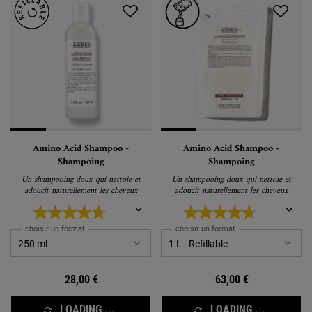
Amino Acid Shampoo -
Amino Acid Shampoo -
Shampoing
Shampoing
Un shampooing doux qui nettoie et
Un shampooing doux qui nettoie et
adoucit naturellement les cheveux
adoucit naturellement les cheveux
choisir un format
choisir un format
28,00 €
63,00 €
LOADING ...
LOADING ...