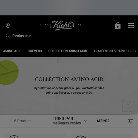
0
MON
0 PRODUIT
TROUVER
PANIER
UNE
Recherche
BOUTIQUE
Contenu principal
AMINO ACID
CHEVEUX
COLLECTION ANIMO ACID
TRAITEMENTS CAPILLAIRES
COLLECTION AMINO ACID
Hydratez vos cheveux grâce au pouvoir fortifiant des
soins capillaires aux acides aminés.
TRIER PAR
6 Produits
AFFINER
MENU DE FILTRAGE