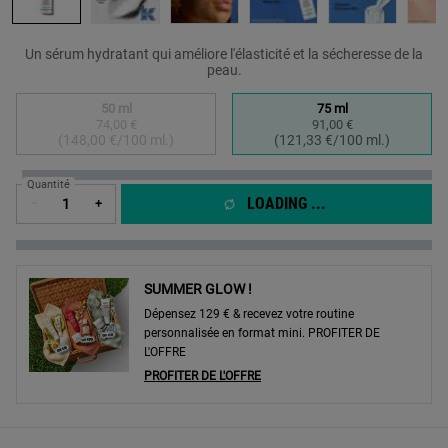
Un sérum hydratant qui améliore l'élasticité et la sécheresse de la
peau.
Sélectionner un taille:
50 ml
75 ml
74,00 €
91,00 €
Selected
The product variation is out of stock,
, 1 of 2
Selected
, 2 of 2
(148,00 €/100 ml.)
(121,33 €/100 ml.)
Quantité
LOADING ...
−
+
SUMMER GLOW !
Dépensez 129 € & recevez votre routine
personnalisée en format mini. PROFITER DE
L'OFFRE
PROFITER DE L'OFFRE