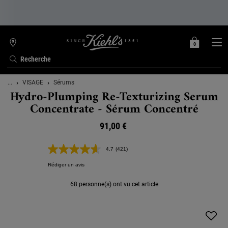
0
MON
0 PRODUIT
TROUVER
PANIER
UNE
Recherche
BOUTIQUE
Contenu principal
...
VISAGE
Sérums
Hydro-Plumping Re-Texturizing Serum
Concentrate - Sérum Concentré
91,00 €
4.7
(421)
Lire
421
Rédiger un avis
avis.
Lien
sur
68 personne(s) ont vu cet article
la
même
page.