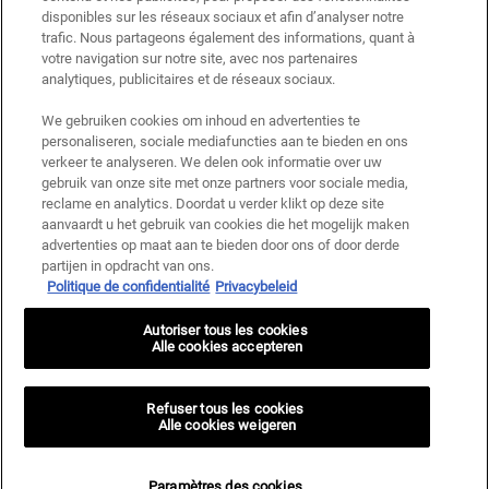
Ce site est protégé par Cloudflare et la politique de confidentialité et les conditions
disponibles sur les réseaux sociaux et afin d’analyser notre
dutilisation sappliquent.
trafic. Nous partageons également des informations, quant à
votre navigation sur notre site, avec nos partenaires
analytiques, publicitaires et de réseaux sociaux.
S’INSCRIRE
We gebruiken cookies om inhoud en advertenties te
personaliseren, sociale mediafuncties aan te bieden en ons
verkeer te analyseren. We delen ook informatie over uw
gebruik van onze site met onze partners voor sociale media,
reclame en analytics. Doordat u verder klikt op deze site
Informations sur le fabricant
aanvaardt u het gebruik van cookies die het mogelijk maken
advertenties op maat aan te bieden door ons of door derde
KIEHL'S
14, rue Royale - 75008 Paris France
partijen in opdracht van ons.
Politique de confidentialité
Privacybeleid
kiehls@be.oaccare.com
OPTIONS D'ACHAT
Autoriser tous les cookies
Alle cookies accepteren
€ - BE (FR)
Refuser tous les cookies
Politique de Confidentialité
Conditions Générales de Vente
Alle cookies weigeren
Plan du site
Paramètres des cookies <br> Cookie-instellingen
© 2024 KIEHL’S SINCE 1851
Paramètres des cookies