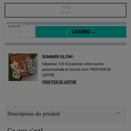
One taille only
75 ml
Selected
The product variation is out of stock,
, 1 of 1
38,00 €
Quantité
LOADING ...
−
+
SUMMER GLOW !
Dépensez 129 € & recevez votre routine
personnalisée en format mini. PROFITER DE
L'OFFRE
PROFITER DE L'OFFRE
PDP Sections Accordion
Description du produit
Ce que c'est?