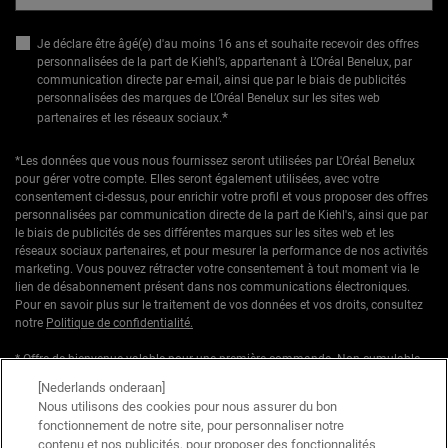
Je déclare être âgé(e) d'au moins 16 ans et souhaite recevoir des offres
personnalisées de la part de Kiehl’s, appartenant à L’Oréal Benelux, par
communication directe par e-mail, ainsi que par le biais de publicités
personnalisées des marques de L’Oréal Benelux sur les sites web
*
partenaires et les réseaux sociaux.
*Les données que vous nous fournissez seront utilisées par L'Oréal Benelux
pour gérer votre compte. Elles seront également utilisées, avec votre
consentement ci-dessus, pour enrichir votre profil et vous proposer des offres
personnalisées par communication directe de la part de Kiehl's, ainsi que par
le biais de publicités de ses différentes marques sur les sites web et les
réseaux sociaux partenaires, et pour mesurer la performance de nos activités
marketing. Vous pouvez rétracter votre consentement à tout moment via le
lien de désabonnement présent dans nos communications électroniques.
Pour en savoir plus sur le traitement de vos données et vos droits, consultez
notre
Politique de confidentialité.
* Offre de bienvenue valable pour une première commande. Non cumulable
avec d'autres offres ou promotions en cours, mais cumulable avec les offres
[Nederlands onderaan]
'Cadeau avec achat' . Utilisation limitée à une seule fois par client. Non
Nous utilisons des cookies pour nous assurer du bon
applicable sur les éditions limitées & ensembles.
fonctionnement de notre site, pour personnaliser notre
contenu et nos publicités, pour proposer des fonctionnalités