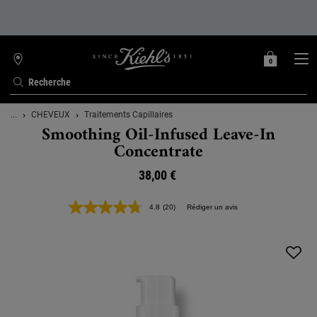
0
MON
0 PRODUIT
TROUVER
PANIER
UNE
Recherche
BOUTIQUE
Contenu principal
...
CHEVEUX
Traitements Capillaires
Smoothing Oil-Infused Leave-In
Concentrate
38,00 €
4.8
(20)
Rédiger un avis
Lire
20
avis.
Lien
sur
la
même
page.